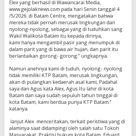
Elex yang berhasil di Wawancarai Media,
u
www.gejolaknews.com pada hari Senin tanggal 4
k
/5/2026. di Batam Centre, mengatakan bahwa
a
i
mereka tidak pernah merusak lingkungan dan
P
nyolong-nyolong, sebagai yang di tuduhkan sang
e
Wakil Walikota Batam itu kepada dirinya,
r
kami hanya mengambil pasir yang menumpuk di
a
s
dalam parit yang di bawa air hujan, dan parit itu
a
berlantaikan gorong- gorong.” ungkapnya.
a
n
Namun anehnya kami di tuduh, nyolong- nyolong
W
tidak memiliki KTP Batam, merusak lingkungan,
a
r
akan di pulangkan kedaerah asal kami, Padahal
g
saya dan Agus kata Alex, Agus Itu lahir di kota
a
Batam dan saya sudah sepuluh tahun tinggal di
kota Batam, kami berdua punya KTP Batam.”
katanya.
lanjut Alex menceritakan, terkait peristiwa yang di
alaminya saat didampingi oleh salah satu Tokoh
Masyarakat, Praktisi hukum kota Batam, Eduard