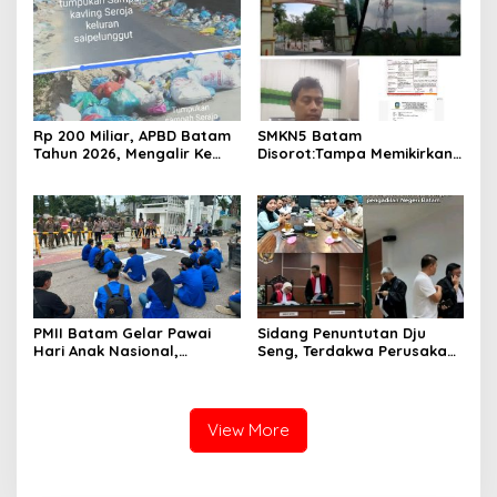
Ke-81 RI
Rp 200 Miliar, APBD Batam
SMKN5 Batam
Tahun 2026, Mengalir Ke
Disorot:Tampa Memikirkan
Dinas Lingkungan Hidup
Dampak Bahaya
Batam, Belum Berhasil
Lingkungan, Gubernur
Bereskan Sampah
Kepri, Ansar Ahmad
Komersilkan Lahan Sekolah
Untuk Pendirian Tower
PMII Batam Gelar Pawai
Sidang Penuntutan Dju
Hari Anak Nasional,
Seng, Terdakwa Perusakan
Serahkan Rapor Merah
Hutan Lindung di
untuk Pemko dan DPRD
Pengadilan Negeri Batam
Kota Batam
Tiga Kali di Tunda?
View More