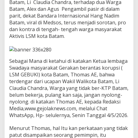
Batam, Li Claudia Chandra, terhadap dua Warga
a
u
Batam, Alex dan Agus Pengambil pasir di dalam
d
parit, dekat Bandara Internasional Hang Nadim
i
Batam, viral di Medsos, terus menjadi sorotan, pro
a
dan kontra di tengah- tengah warga masyarakat
M
Aktivis LSM kota Batam.
a
r
a
h
-
Sebagai Mana di ketahui di katakan Ketua lembaga
M
Swadaya masyarakat Gerakan berantas korupsi (
a
LSM GEBUKI) kota Batam, Thomas AE, bahwa
r
a
terdengar dari ucapan Wakil Walikota Batam, Li
h
Claudia Chandra, Warga yang tidak ber-KTP Batam,
"
belum bekerja, pulang kan saja, jangan nyolong-
W
nyolong. di katakan Thomas AE, kepada Redaksi
a
Media,www.gejolaknews.com, melalui Chat
r
g
WhatsApp, Hp- selulernya, Senin Tanggal 4/5/2026.
a
A
Menurut Thomas, hal Itu kan perkataan yang tidak
m
patut disampaikan seorang pemimpin, itu
b