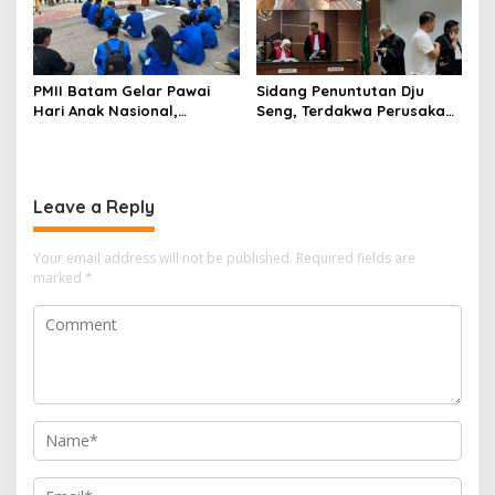
Untuk Pendirian Tower
PMII Batam Gelar Pawai
Sidang Penuntutan Dju
Hari Anak Nasional,
Seng, Terdakwa Perusakan
Serahkan Rapor Merah
Hutan Lindung di
untuk Pemko dan DPRD
Pengadilan Negeri Batam
Kota Batam
Tiga Kali di Tunda?
Leave a Reply
Your email address will not be published.
Required fields are
marked
*