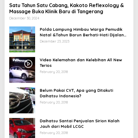
Satu Tahun Satu Cabang, Kakoto Reflexology &
Massage Buka Klinik Baru di Tangerang
December 30, 2024
Polda Lampung Himbau Warga Pemudik
Natal &Tahun Barun Berhati-Hati Dijalan
Saat Melintas di -Titik Rawan Kecelakaan
December 23, 2023
Video Kelemahan dan Kelebihan All New
Terios
February 20, 2018
Belum Pakai CVT, Apa yang Ditakuti
Daihatsu Indonesia?
February 20, 2018
Daihatsu Santai Penjualan Sirion Kalah
Jauh dari Mobil LCGC
February 20, 2018