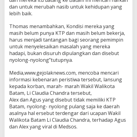
dan mereka itu datang ke Batam ini mencari nafkah
a
dan untuk merubah nasib untuk kehidupan yang
i
lebih baik.
R
u
Thomas menambahkan, Kondisi mereka yang
s
a
masih belum punya KTP dan masih belum bekerja,
k
harus menjadi tantangan bagi seorang pemimpin
H
untuk menyelesaikan masalah yang mereka
a
hadapi, bukan disuruh dipulangkan dan disebut
r
k
nyolong-nyolong”tutupnya.
a
t
Media,www.gejolaknews.com, mencoba mencari
M
informasi kebenaran peristiwa tersebut, lansung
a
kepada korban, marah- marah Wakil Walikota
r
t
Batam, Li Claudia Chandra tersebut,
a
Alex dan Agus yang disebut tidak memiliki KTP
b
Batam, nyolong- nyolong pulang saja ke daerah
a
asalnya hal ersebut terdengar dari ucapan Wakil
t
Walikota Batam Li Claudia Chandra, terhadap Agus
d
a
dan Alex yang viral di Medsos.
n
L