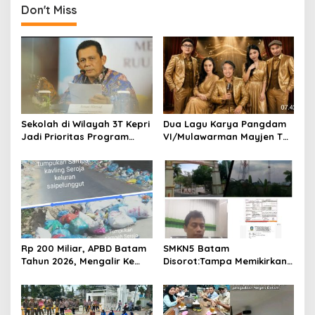
Don't Miss
a
v
i
g
a
t
Sekolah di Wilayah 3T Kepri
Dua Lagu Karya Pangdam
i
Jadi Prioritas Program
VI/Mulawarman Mayjen TNI
o
Revitalisasi Nasional Tahun
Krido Pramono Jadi Ikon
2026
Singing Competition HUT
n
Ke-81 RI
Rp 200 Miliar, APBD Batam
SMKN5 Batam
Tahun 2026, Mengalir Ke
Disorot:Tampa Memikirkan
Dinas Lingkungan Hidup
Dampak Bahaya
Batam, Belum Berhasil
Lingkungan, Gubernur
Bereskan Sampah
Kepri, Ansar Ahmad
Komersilkan Lahan Sekolah