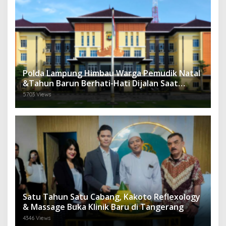
Polda Lampung Himbau Warga Pemudik Natal
&Tahun Barun Berhati-Hati Dijalan Saat
Melintas di -Titik Rawan Kecelakaan
5703 Views
Satu Tahun Satu Cabang, Kakoto Reflexology
& Massage Buka Klinik Baru di Tangerang
4346 Views