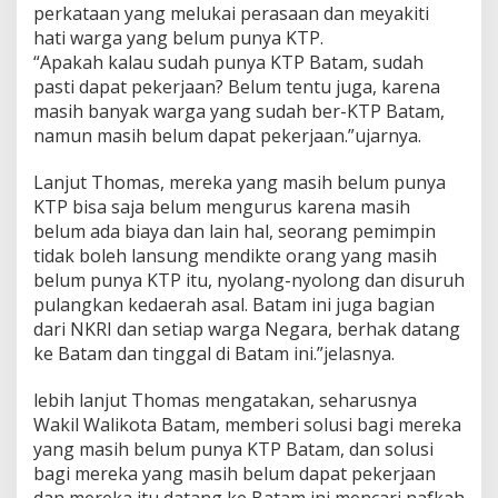
perkataan yang melukai perasaan dan meyakiti
i
l
hati warga yang belum punya KTP.
P
“Apakah kalau sudah punya KTP Batam, sudah
a
pasti dapat pekerjaan? Belum tentu juga, karena
s
masih banyak warga yang sudah ber-KTP Batam,
i
r
namun masih belum dapat pekerjaan.”ujarnya.
d
i
Lanjut Thomas, mereka yang masih belum punya
d
KTP bisa saja belum mengurus karena masih
a
belum ada biaya dan lain hal, seorang pemimpin
l
a
tidak boleh lansung mendikte orang yang masih
m
belum punya KTP itu, nyolang-nyolong dan disuruh
P
pulangkan kedaerah asal. Batam ini juga bagian
a
dari NKRI dan setiap warga Negara, berhak datang
r
ke Batam dan tinggal di Batam ini.”jelasnya.
i
t
,
lebih lanjut Thomas mengatakan, seharusnya
D
Wakil Walikota Batam, memberi solusi bagi mereka
i
yang masih belum punya KTP Batam, dan solusi
n
bagi mereka yang masih belum dapat pekerjaan
i
l