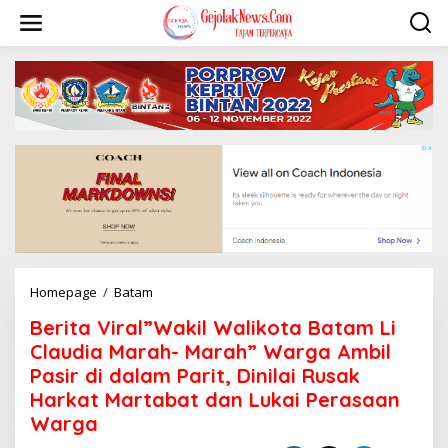
S
k
i
p
t
o
c
o
n
t
e
n
t
Homepage
/
Batam
B
e
Berita Viral”Wakil Walikota Batam Li
r
i
Claudia Marah- Marah” Warga Ambil
t
Pasir di dalam Parit, Dinilai Rusak
a
Harkat Martabat dan Lukai Perasaan
V
i
Warga
r