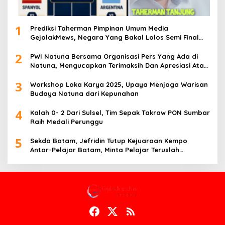
1
Prediksi Taherman Pimpinan Umum Media
GejolakMews, Negara Yang Bakal Lolos Semi Final
Piala Dunia Tahun 2026
2
PWI Natuna Bersama Organisasi Pers Yang Ada di
Natuna, Mengucapkan Terimaksih Dan Apresiasi Atas
Kegiatan Ramah-Tamah silatuhrahim, Polres Natuna
3
dan Insan Pers
Workshop Loka Karya 2025, Upaya Menjaga Warisan
Budaya Natuna dari Kepunahan
4
Kalah 0- 2 Dari Sulsel, Tim Sepak Takraw PON Sumbar
Raih Medali Perunggu
5
Sekda Batam, Jefridin Tutup Kejuaraan Kempo
Antar-Pelajar Batam, Minta Pelajar Teruslah
Berprestasi di Masa Depan