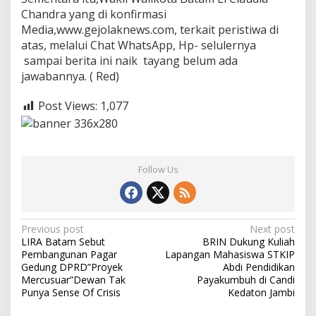
Chandra yang di konfirmasi
Media,www.gejolaknews.com, terkait peristiwa di
atas, melalui Chat WhatsApp, Hp- selulernya
sampai berita ini naik tayang belum ada
jawabannya. ( Red)
Post Views:
1,077
Follow Us
P
Previous post
Next post
LIRA Batam Sebut
BRIN Dukung Kuliah
o
Pembangunan Pagar
Lapangan Mahasiswa STKIP
s
Gedung DPRD”Proyek
Abdi Pendidikan
Mercusuar”Dewan Tak
Payakumbuh di Candi
t
Punya Sense Of Crisis
Kedaton Jambi
n