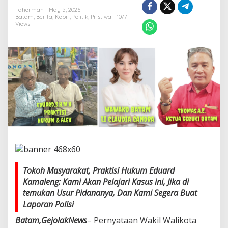
a
Taherman
May 5, 2026
l
Batam
,
Berita
,
Kepri
,
Politik
,
Pristiwa
1077
"
Views
W
a
k
i
l
W
a
l
i
k
o
t
a
B
a
t
Tokoh Masyarakat, Praktisi Hukum Eduard
a
Kamaleng: Kami Akan Pelajari Kasus ini, Jika di
m
temukan Usur Pidananya, Dan Kami Segera Buat
L
Laporan Polisi
i
C
Batam,GejolakNews
– Pernyataan Wakil Walikota
l