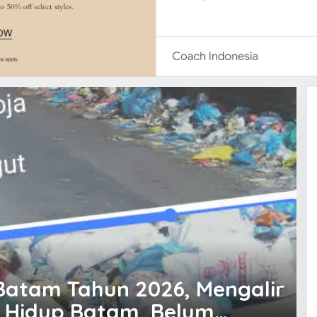
ot:Tampa Memikirkan
kungan, Gubernur Kepri,