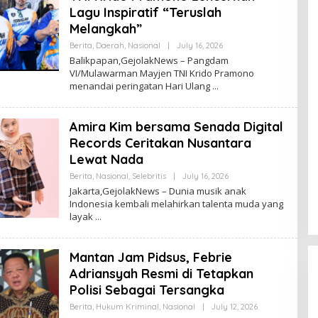
N
Lagu Inspiratif “Teruslah
Melangkah”
Berita
,
Daerah
,
Nasional
|
July 16, 2026
B
Y
Balikpapan,GejolakNews – Pangdam
T
VI/Mulawarman Mayjen TNI Krido Pramono
A
menandai peringatan Hari Ulang
H
E
R
M
Amira Kim bersama Senada Digital
A
N
Records Ceritakan Nusantara
Lewat Nada
Berita
,
Nasional
,
Selebritis
|
July 16, 2026
B
Y
Jakarta,GejolakNews – Dunia musik anak
T
Indonesia kembali melahirkan talenta muda yang
A
layak
H
E
R
M
Mantan Jam Pidsus, Febrie
A
N
Adriansyah Resmi di Tetapkan
Polisi Sebagai Tersangka
Berita
,
Hukum Kriminal
,
Nasional
|
July 12, 2026
B
Y