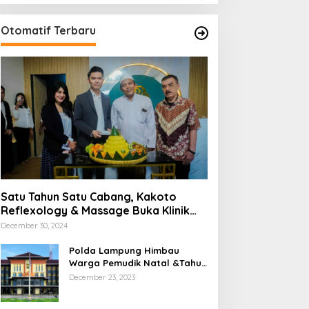
Otomatif Terbaru
Satu Tahun Satu Cabang, Kakoto
Reflexology & Massage Buka Klinik
Baru di Tangerang
December 30, 2024
Polda Lampung Himbau
Warga Pemudik Natal &Tahun
Barun Berhati-Hati Dijalan
December 23, 2023
Saat Melintas di -Titik Rawan
Kecelakaan