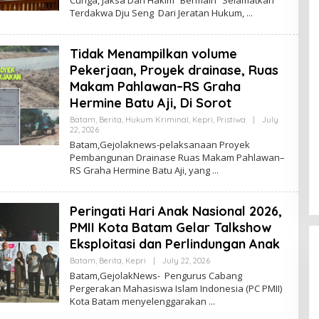
T
Terdakwa Dju Seng Dari Jeratan Hukum,
A
H
E
R
Tidak Menampilkan volume
M
A
Pekerjaan, Proyek drainase, Ruas
N
Makam Pahlawan–RS Graha
Hermine Batu Aji, Di Sorot
Batam
,
Berita
,
Hukum Kriminal
,
Kepri
,
Pristiwa
|
July
22, 2026
B
Y
Batam,Gejolaknews-pelaksanaan Proyek
T
Pembangunan Drainase Ruas Makam Pahlawan–
A
RS Graha Hermine Batu Aji, yang
H
E
R
M
Peringati Hari Anak Nasional 2026,
A
N
PMII Kota Batam Gelar Talkshow
Eksploitasi dan Perlindungan Anak
Batam
,
Berita
,
Kepri
|
July 22, 2026
B
Y
Batam,GejolakNews- Pengurus Cabang
T
Pergerakan Mahasiswa Islam Indonesia (PC PMII)
A
Kota Batam menyelenggarakan
H
E