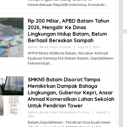
A
Kemerdekaan Republik Indonesia, Komando
H
E
R
M
Rp 200 Miliar, APBD Batam Tahun
A
N
2026, Mengalir Ke Dinas
Lingkungan Hidup Batam, Belum
Berhasil Bereskan Sampah
Batam
,
Berita
,
Kepri
,
Pristiwa
|
August 5, 2026
B
Y
APPHI Minta Walikota Batam, Amsakar Achmad
T
Epaluasi Kenerja DLH Batam Batam, GejolakNews-
A
Pekmerintah
H
E
R
M
SMKN5 Batam Disorot:Tampa
A
N
Memikirkan Dampak Bahaya
Lingkungan, Gubernur Kepri, Ansar
Ahmad Komersilkan Lahan Sekolah
Untuk Pendirian Tower
Batam
,
Berita
,
Kepri
,
Pendidikan
,
Pristiwa
|
August 5,
2026
B
Y
Batam,GejolakNews– Pendirian Dua buah tower
T