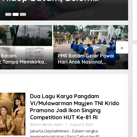
ilkan Lahan Sekolah Untuk
A
»
Batam Gelar Pawai
Sidang Penuntutan Dju
nak Nasional,
Seng, Terdakwa Perusakan
kan Rapor Merah
Hutan Lindung di
 Pemko dan DPRD
Pengadilan Negeri Batam
Batam
Tiga Kali di Tunda?
Dua Lagu Karya Pangdam
VI/Mulawarman Mayjen TNI Krido
Pramono Jadi Ikon Singing
Competition HUT Ke-81 RI
Batam
,
Berita
,
Kepri
|
August 6, 2026
B
Y
Jakarta,GejolakNews– Dalam rangka
T
memperingati Hari Ulang Tahun ke-81