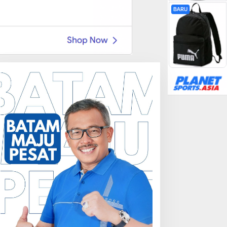
Batam
,
Berita
,
Kepri
Dua Lagu Karya Pangdam VI/
Mayjen TNI Krido Pramono Jadi