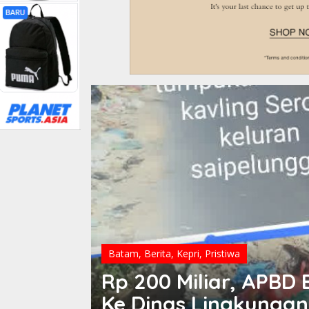
Batam
,
Berita
,
Kepri
,
Pendidikan
,
Pristiwa
Mengalir
SMKN5 Batam Disor
um
Dampak Bahaya Ling