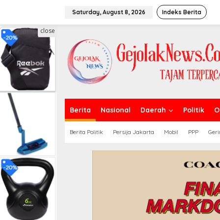
S
k
Saturday, August 8, 2026
Indeks Berita
i
p
close
t
o
c
o
n
t
e
n
t
Berita
Nasional
Daerah
Politik
O
Berita Politik
Persija Jakarta
Mobil
PPP
Geri