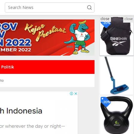
close
Politik
rta