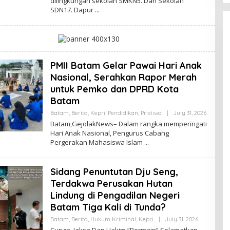
dilingkungan sekolah SMKN5. Dan Sekolah
A
SDN17. Dapur
H
E
R
M
A
N
PMII Batam Gelar Pawai Hari Anak
Nasional, Serahkan Rapor Merah
untuk Pemko dan DPRD Kota
Batam
Batam
,
Berita
,
Kepri
,
Pendidikan
,
Pristiwa
|
July 31, 2026
B
Y
Batam,GejolakNews– Dalam rangka memperingati
T
Hari Anak Nasional, Pengurus Cabang
A
Pergerakan Mahasiswa Islam
H
E
R
M
Sidang Penuntutan Dju Seng,
A
N
Terdakwa Perusakan Hutan
Lindung di Pengadilan Negeri
Batam Tiga Kali di Tunda?
Batam
,
Berita
,
Hukum Kriminal
,
Kepri
|
July 31, 2026
B
Y
Curiga, Jaksa Dan Hakim “Bermain” Selamatkan