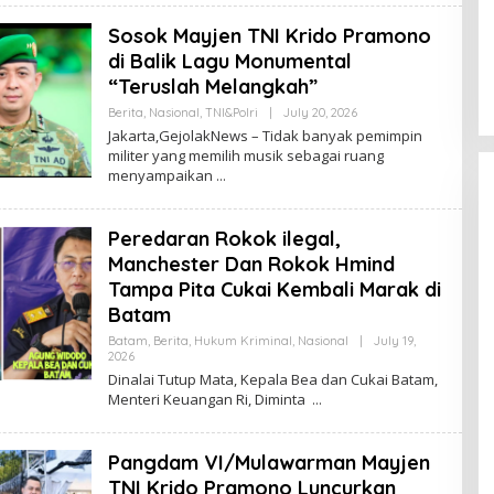
R
 Berhasil Ungguli
Berita Viral”Wakil Walikota
M
nnya,Terpilih Sebagai
Batam Li Claudia Marah- Mara
Sosok Mayjen TNI Krido Pramono
A
N
ling Bukit Kamboja
Warga Ambil Pasir di dalam Par
di Balik Lagu Monumental
epri, Politik, Pristiwa
|
May 17,
In Batam, Berita, Kepri, Politik, Pristiwa
|
Ma
2026
Dinilai Rusak Harkat Martabat
“Teruslah Melangkah”
Lukai Perasaan Warga
Berita
,
Nasional
,
TNI&Polri
|
July 20, 2026
B
Y
Jakarta,GejolakNews – Tidak banyak pemimpin
T
militer yang memilih musik sebagai ruang
A
menyampaikan
H
E
R
M
Peredaran Rokok ilegal,
A
N
Manchester Dan Rokok Hmind
Tampa Pita Cukai Kembali Marak di
Batam
Batam
,
Berita
,
Hukum Kriminal
,
Nasional
|
July 19,
2026
B
Y
Dinalai Tutup Mata, Kepala Bea dan Cukai Batam,
T
Menteri Keuangan Ri, Diminta
A
H
E
R
Pangdam VI/Mulawarman Mayjen
M
A
TNI Krido Pramono Luncurkan