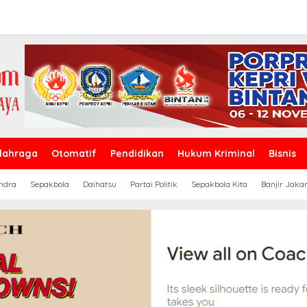
lahraga
Otomatif
Pendidikan
Hukum Kriminal
Bisnis
ndra
Sepakbola
Daihatsu
Partai Politik
Sepakbola Kita
Banjir Jaka