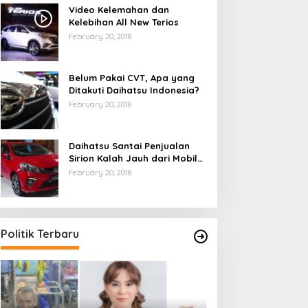
Video Kelemahan dan
Kelebihan All New Terios
February 20, 2018
Belum Pakai CVT, Apa yang
Ditakuti Daihatsu Indonesia?
February 20, 2018
Daihatsu Santai Penjualan
Sirion Kalah Jauh dari Mobil
LCGC
February 20, 2018
Politik Terbaru