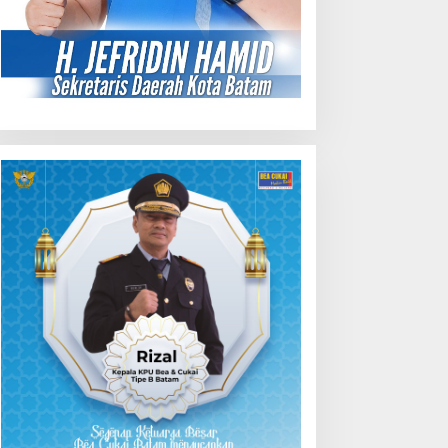
bruary 20, 2018
dang Penuntutan Dju
Dua Lagu Karya Pangdam
eng, Terdakwa Perusakan
VI/Mulawarman Mayjen TNI
utan Lindung di
Krido Pramono Jadi Ikon
engadilan Negeri Batam
Singing Competition HUT
iga Kali di Tunda?
Ke-81 RI