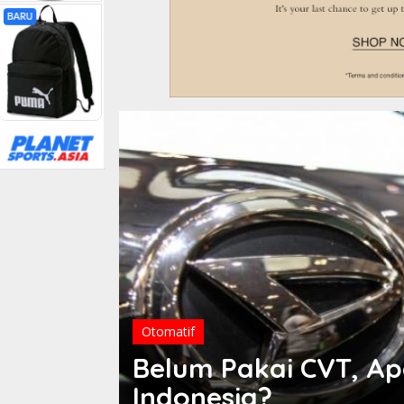
Otomatif
Belum Pakai CVT, Ap
Terios
Indonesia?