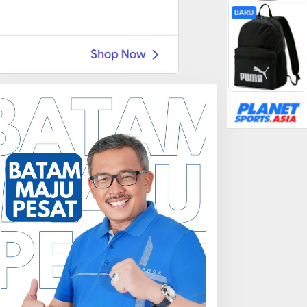
Otomatif
Daihatsu Santai Penjualan Siri
dari Mobil LCGC