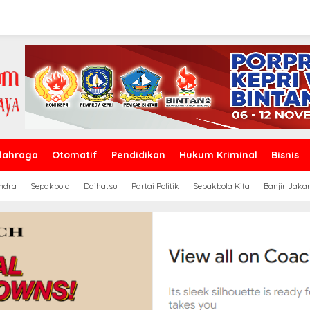
lahraga
Otomatif
Pendidikan
Hukum Kriminal
Bisnis
ndra
Sepakbola
Daihatsu
Partai Politik
Sepakbola Kita
Banjir Jaka