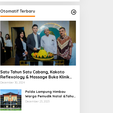
Otomatif Terbaru
Satu Tahun Satu Cabang, Kakoto
Reflexology & Massage Buka Klinik
Baru di Tangerang
December 30, 2024
Polda Lampung Himbau
Warga Pemudik Natal &Tahun
Barun Berhati-Hati Dijalan
December 23, 2023
Saat Melintas di -Titik Rawan
Kecelakaan