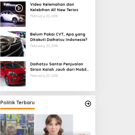
Video Kelemahan dan
Kelebihan All New Terios
February 20, 2018
Belum Pakai CVT, Apa yang
Ditakuti Daihatsu Indonesia?
February 20, 2018
Daihatsu Santai Penjualan
Sirion Kalah Jauh dari Mobil
LCGC
February 20, 2018
Politik Terbaru