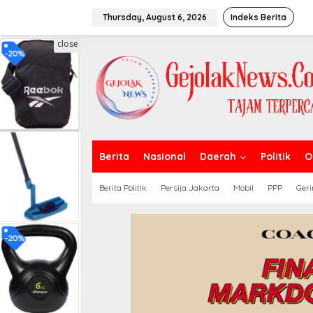
S
k
Thursday, August 6, 2026
Indeks Berita
i
p
close
t
o
c
o
n
t
e
n
t
Berita
Nasional
Daerah
Politik
O
Berita Politik
Persija Jakarta
Mobil
PPP
Geri