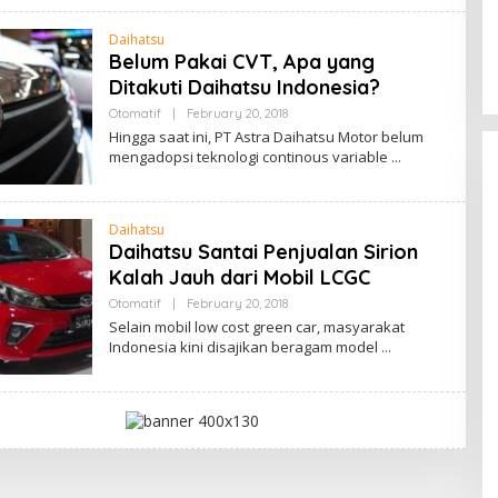
I
N
Daihatsu
Belum Pakai CVT, Apa yang
Ditakuti Daihatsu Indonesia?
Otomatif
|
February 20, 2018
B
Y
Hingga saat ini, PT Astra Daihatsu Motor belum
A
mengadopsi teknologi continous variable
D
M
I
N
Daihatsu
Daihatsu Santai Penjualan Sirion
Kalah Jauh dari Mobil LCGC
Otomatif
|
February 20, 2018
B
Y
Selain mobil low cost green car, masyarakat
A
Indonesia kini disajikan beragam model
D
M
I
N