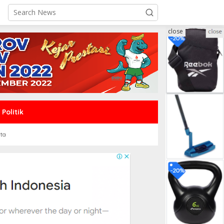
close
Politik
rta