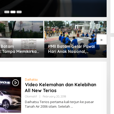
Fe
»
 Batam
PMII Batam Gelar Pawai
Si
t:Tampa Memikirkan
Hari Anak Nasional,
S
k Bahaya
Serahkan Rapor Merah
H
ngan, Gubernur
untuk Pemko dan DPRD
P
 Ansar Ahmad
Kota Batam
T
ilkan Lahan Sekolah
Pendirian Tower
Daihatsu
Video Kelemahan dan Kelebihan
All New Terios
Otomatif
|
February 20, 2018
B
Y
Daihatsu Terios pertama kali terjun ke pasar
A
Tanah Air 2006 silam. Setelah
D
M