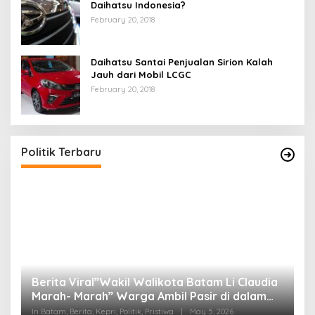
Daihatsu Indonesia?
February 20, 2018
Daihatsu Santai Penjualan Sirion Kalah
Jauh dari Mobil LCGC
February 20, 2018
Politik Terbaru
Berita Viral”Wakil Walikota Batam Li Claudia
M
Marah- Marah” Warga Ambil Pasir di dalam
C
Parit, Dinilai Rusak Harkat Martabat dan Lukai
D
In Batam, Berita, Kepri, Politik, Pristiwa
|
May 5, 2026
In 