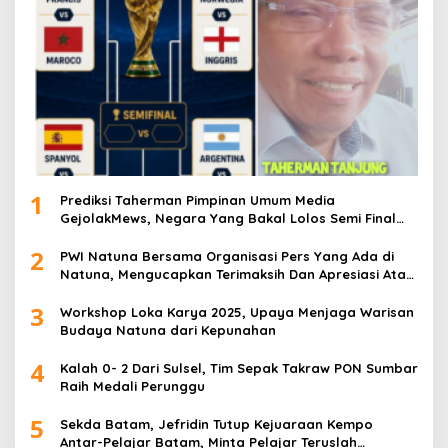
1
Prediksi Taherman Pimpinan Umum Media
GejolakMews, Negara Yang Bakal Lolos Semi Final
Piala Dunia Tahun 2026
2
PWI Natuna Bersama Organisasi Pers Yang Ada di
Natuna, Mengucapkan Terimaksih Dan Apresiasi Atas
Kegiatan Ramah-Tamah silatuhrahim, Polres Natuna
3
dan Insan Pers
Workshop Loka Karya 2025, Upaya Menjaga Warisan
Budaya Natuna dari Kepunahan
4
Kalah 0- 2 Dari Sulsel, Tim Sepak Takraw PON Sumbar
Raih Medali Perunggu
5
Sekda Batam, Jefridin Tutup Kejuaraan Kempo
Antar-Pelajar Batam, Minta Pelajar Teruslah