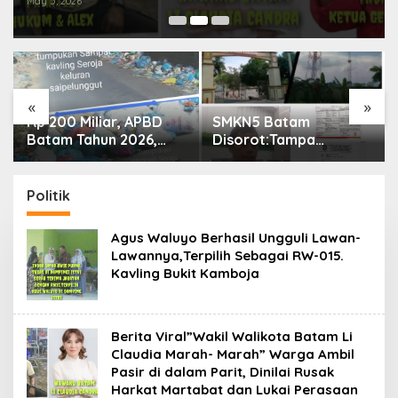
May 5, 2026
Perasaan Warga
«
»
Rp 200 Miliar, APBD
SMKN5 Batam
Batam Tahun 2026,
Disorot:Tampa
Mengalir Ke Dinas
Memikirkan Dampak
Lingkungan Hidup
Bahaya Lingkungan,
Batam, Belum Berhasil
Gubernur Kepri, Ansar
Politik
Bereskan Sampah
Ahmad Komersilkan
Lahan Sekolah Untuk
Agus Waluyo Berhasil Ungguli Lawan-
Pendirian Tower
Lawannya,Terpilih Sebagai RW-015.
Kavling Bukit Kamboja
Berita Viral”Wakil Walikota Batam Li
Claudia Marah- Marah” Warga Ambil
Pasir di dalam Parit, Dinilai Rusak
Harkat Martabat dan Lukai Perasaan