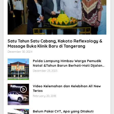
Satu Tahun Satu Cabang, Kakoto Reflexology &
Massage Buka Klinik Baru di Tangerang
December 30, 2024
Polda Lampung Himbau Warga Pemudik
Natal &Tahun Barun Berhati-Hati Dijalan
Saat Melintas di -Titik Rawan Kecelakaan
December 23, 2023
Video Kelemahan dan Kelebihan All New
Terios
February 20, 2018
Belum Pakai CVT, Apa yang Ditakuti