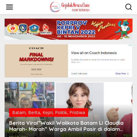
S
k
i
p
t
o
c
o
n
t
e
n
t
Batam
,
Berita
,
Kepri
,
Politik
,
Pristiwa
Berita Viral”Wakil Walikota Batam Li Claudia
Marah- Marah” Warga Ambil Pasir di dalam
Parit, Dinilai Rusak Harkat Martabat dan Lukai