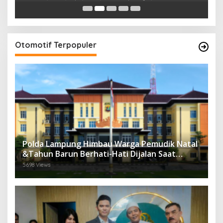
Perasaan Warga
Otomotif Terpopuler
Polda Lampung Himbau Warga Pemudik Natal
&Tahun Barun Berhati-Hati Dijalan Saat
Melintas di -Titik Rawan Kecelakaan
5698 Views