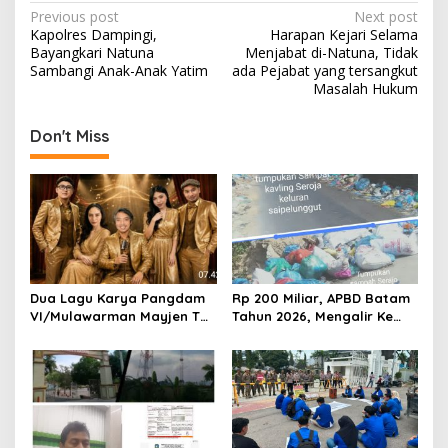
P
Previous post
Next post
Kapolres Dampingi,
Harapan Kejari Selama
o
Bayangkari Natuna
Menjabat di-Natuna, Tidak
s
Sambangi Anak-Anak Yatim
ada Pejabat yang tersangkut
Masalah Hukum
t
n
Don't Miss
a
v
i
g
a
t
Dua Lagu Karya Pangdam
Rp 200 Miliar, APBD Batam
VI/Mulawarman Mayjen TNI
Tahun 2026, Mengalir Ke
i
Krido Pramono Jadi Ikon
Dinas Lingkungan Hidup
o
Singing Competition HUT
Batam, Belum Berhasil
Ke-81 RI
Bereskan Sampah
n