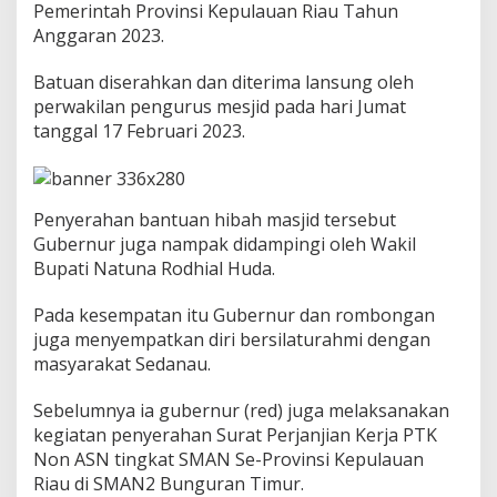
Pemerintah Provinsi Kepulauan Riau Tahun
i
W
Anggaran 2023.
a
k
Batuan diserahkan dan diterima lansung oleh
i
perwakilan pengurus mesjid pada hari Jumat
l
tanggal 17 Februari 2023.
B
u
p
a
t
Penyerahan bantuan hibah masjid tersebut
i
Gubernur juga nampak didampingi oleh Wakil
N
Bupati Natuna Rodhial Huda.
u
t
u
Pada kesempatan itu Gubernur dan rombongan
n
juga menyempatkan diri bersilaturahmi dengan
a
masyarakat Sedanau.
S
e
Sebelumnya ia gubernur (red) juga melaksanakan
r
a
kegiatan penyerahan Surat Perjanjian Kerja PTK
h
Non ASN tingkat SMAN Se-Provinsi Kepulauan
k
Riau di SMAN2 Bunguran Timur.
a