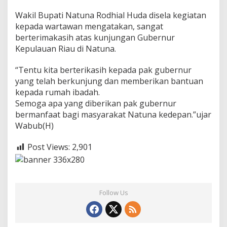
n
Wakil Bupati Natuna Rodhial Huda disela kegiatan
B
a
kepada wartawan mengatakan, sangat
n
berterimakasih atas kunjungan Gubernur
t
Kepulauan Riau di Natuna.
u
a
“Tentu kita berterikasih kepada pak gubernur
n
M
yang telah berkunjung dan memberikan bantuan
e
kepada rumah ibadah.
s
Semoga apa yang diberikan pak gubernur
j
bermanfaat bagi masyarakat Natuna kedepan.”ujar
i
d
Wabub(H)
D
i
Post Views:
2,901
s
e
d
a
n
Follow Us
a
u