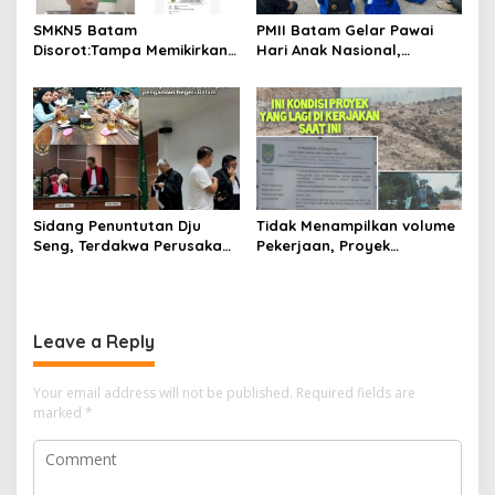
SMKN5 Batam
PMII Batam Gelar Pawai
Disorot:Tampa Memikirkan
Hari Anak Nasional,
Dampak Bahaya
Serahkan Rapor Merah
Lingkungan, Gubernur
untuk Pemko dan DPRD
Kepri, Ansar Ahmad
Kota Batam
Komersilkan Lahan Sekolah
Untuk Pendirian Tower
Sidang Penuntutan Dju
Tidak Menampilkan volume
Seng, Terdakwa Perusakan
Pekerjaan, Proyek
Hutan Lindung di
drainase, Ruas Makam
Pengadilan Negeri Batam
Pahlawan–RS Graha
Tiga Kali di Tunda?
Hermine Batu Aji, Di Sorot
Leave a Reply
Your email address will not be published.
Required fields are
marked
*