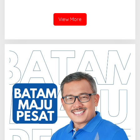
Hutan Lindung di
drainase, Ruas Makam
Pengadilan Negeri Batam
Pahlawan–RS Graha
Tiga Kali di Tunda?
Hermine Batu Aji, Di Sorot
View More