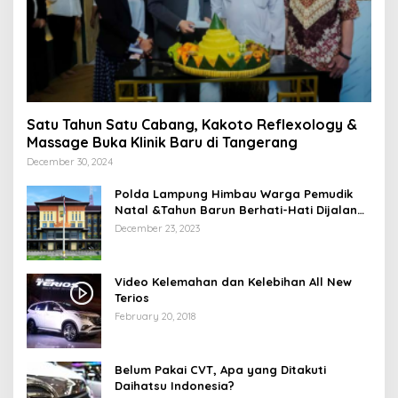
Satu Tahun Satu Cabang, Kakoto Reflexology &
Massage Buka Klinik Baru di Tangerang
December 30, 2024
Polda Lampung Himbau Warga Pemudik
Natal &Tahun Barun Berhati-Hati Dijalan
Saat Melintas di -Titik Rawan Kecelakaan
December 23, 2023
Video Kelemahan dan Kelebihan All New
Terios
February 20, 2018
Belum Pakai CVT, Apa yang Ditakuti
Daihatsu Indonesia?