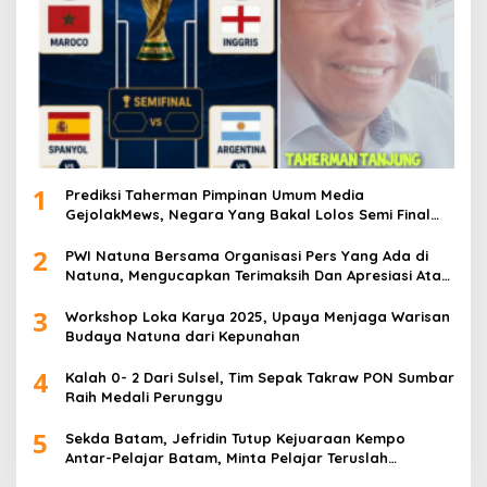
1
Prediksi Taherman Pimpinan Umum Media
GejolakMews, Negara Yang Bakal Lolos Semi Final
Piala Dunia Tahun 2026
2
PWI Natuna Bersama Organisasi Pers Yang Ada di
Natuna, Mengucapkan Terimaksih Dan Apresiasi Atas
Kegiatan Ramah-Tamah silatuhrahim, Polres Natuna
3
dan Insan Pers
Workshop Loka Karya 2025, Upaya Menjaga Warisan
Budaya Natuna dari Kepunahan
4
Kalah 0- 2 Dari Sulsel, Tim Sepak Takraw PON Sumbar
Raih Medali Perunggu
5
Sekda Batam, Jefridin Tutup Kejuaraan Kempo
Antar-Pelajar Batam, Minta Pelajar Teruslah
Berprestasi di Masa Depan