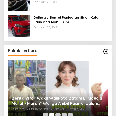
February 20, 2018
Daihatsu Santai Penjualan Sirion Kalah
Jauh dari Mobil LCGC
February 20, 2018
Politik Terbaru
Berita Viral”Wakil Walikota Batam Li Claudia
M
Marah- Marah” Warga Ambil Pasir di dalam
C
Parit, Dinilai Rusak Harkat Martabat dan Lukai
D
In Batam, Berita, Kepri, Politik, Pristiwa
|
May 5, 2026
In 
Perasaan Warga