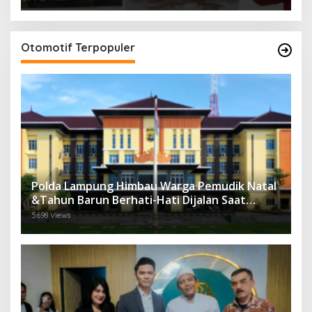
Otomotif Terpopuler
Polda Lampung Himbau Warga Pemudik Natal
&Tahun Barun Berhati-Hati Dijalan Saat
Melintas di -Titik Rawan Kecelakaan
5698 Views