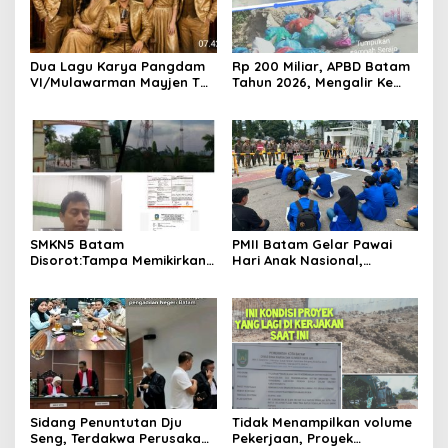
Dua Lagu Karya Pangdam
Rp 200 Miliar, APBD Batam
VI/Mulawarman Mayjen TNI
Tahun 2026, Mengalir Ke
Krido Pramono Jadi Ikon
Dinas Lingkungan Hidup
Singing Competition HUT
Batam, Belum Berhasil
Ke-81 RI
Bereskan Sampah
SMKN5 Batam
PMII Batam Gelar Pawai
Disorot:Tampa Memikirkan
Hari Anak Nasional,
Dampak Bahaya
Serahkan Rapor Merah
Lingkungan, Gubernur
untuk Pemko dan DPRD
Kepri, Ansar Ahmad
Kota Batam
Komersilkan Lahan Sekolah
Untuk Pendirian Tower
Sidang Penuntutan Dju
Tidak Menampilkan volume
Seng, Terdakwa Perusakan
Pekerjaan, Proyek