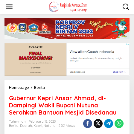
S
k
i
p
t
o
c
o
n
t
e
n
t
Homepage
/
Berita
G
u
Gubernur Kepri Ansar Ahmad, di-
b
e
Dampingi Wakil Bupati Nutuna
r
Serahkan Bantuan Mesjid Disedanau
n
u
Taherman
February 18, 2023
r
Berita
,
Daerah
,
Kepri
,
Natuna
2901 Views
K