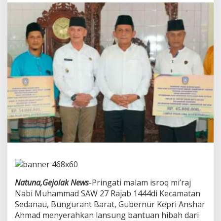
e
p
r
i
A
n
s
a
r
A
h
m
a
d
,
d
i
-
D
a
m
Natuna,Gejolak News
-Pringati malam isroq mi’raj
p
Nabi Muhammad SAW 27 Rajab 1444di Kecamatan
i
Sedanau, Bungurant Barat, Gubernur Kepri Anshar
n
Ahmad menyerahkan lansung bantuan hibah dari
g