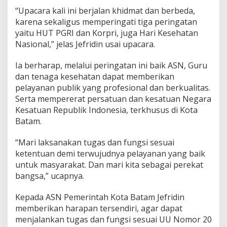
e
“Upacara kali ini berjalan khidmat dan berbeda,
n
karena sekaligus memperingati tiga peringatan
g
yaitu HUT PGRI dan Korpri, juga Hari Kesehatan
a
n
Nasional,” jelas Jefridin usai upacara.
I
k
Ia berharap, melalui peringatan ini baik ASN, Guru
h
dan tenaga kesehatan dapat memberikan
l
pelayanan publik yang profesional dan berkualitas.
a
s
Serta mempererat persatuan dan kesatuan Negara
&
Kesatuan Republik Indonesia, terkhusus di Kota
B
Batam.
e
r
“Mari laksanakan tugas dan fungsi sesuai
i
n
ketentuan demi terwujudnya pelayanan yang baik
t
untuk masyarakat. Dan mari kita sebagai perekat
e
bangsa,” ucapnya.
g
r
Kepada ASN Pemerintah Kota Batam Jefridin
i
t
memberikan harapan tersendiri, agar dapat
a
menjalankan tugas dan fungsi sesuai UU Nomor 20
s