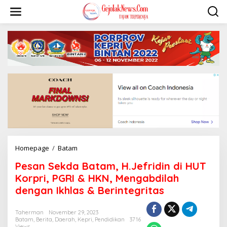
S
k
i
p
t
o
c
o
n
t
e
n
t
Homepage
/
Batam
P
e
Pesan Sekda Batam, H.Jefridin di HUT
s
a
Korpri, PGRI & HKN, Mengabdilah
n
dengan Ikhlas & Berintegritas
S
e
k
Taherman
November 29, 2023
Batam
,
Berita
,
Daerah
,
Kepri
,
Pendidikan
3716
d
Views