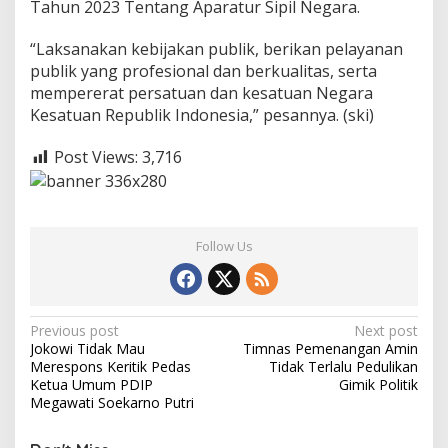
Tahun 2023 Tentang Aparatur Sipil Negara.
“Laksanakan kebijakan publik, berikan pelayanan
publik yang profesional dan berkualitas, serta
mempererat persatuan dan kesatuan Negara
Kesatuan Republik Indonesia,” pesannya. (ski)
Post Views:
3,716
Follow Us
P
Previous post
Next post
Jokowi Tidak Mau
Timnas Pemenangan Amin
o
Merespons Keritik Pedas
Tidak Terlalu Pedulikan
s
Ketua Umum PDIP
Gimik Politik
Megawati Soekarno Putri
t
n