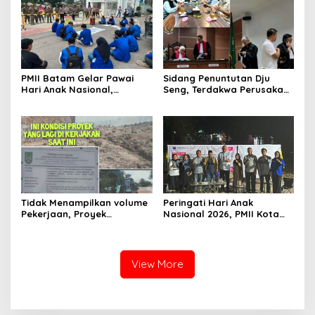
Komersilkan Lahan Sekolah
Untuk Pendirian Tower
PMII Batam Gelar Pawai
Sidang Penuntutan Dju
Hari Anak Nasional,
Seng, Terdakwa Perusakan
Serahkan Rapor Merah
Hutan Lindung di
untuk Pemko dan DPRD
Pengadilan Negeri Batam
Kota Batam
Tiga Kali di Tunda?
Tidak Menampilkan volume
Peringati Hari Anak
Pekerjaan, Proyek
Nasional 2026, PMII Kota
drainase, Ruas Makam
Batam Gelar Talkshow
Pahlawan–RS Graha
Eksploitasi dan
Hermine Batu Aji, Di Sorot
Perlindungan Anak
View More