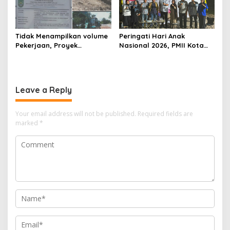
Tidak Menampilkan volume
Peringati Hari Anak
Pekerjaan, Proyek
Nasional 2026, PMII Kota
drainase, Ruas Makam
Batam Gelar Talkshow
Pahlawan–RS Graha
Eksploitasi dan
Hermine Batu Aji, Di Sorot
Perlindungan Anak
Leave a Reply
Your email address will not be published.
Required fields are
marked
*