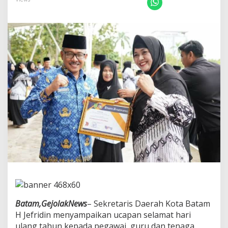
a
B
a
t
a
m
,
H
.
J
e
f
r
i
d
i
n
d
i
H
U
T
Batam,GejolakNews
– Sekretaris Daerah Kota Batam
K
H Jefridin menyampaikan ucapan selamat hari
o
r
ulang tahun kepada pegawai, guru dan tenaga