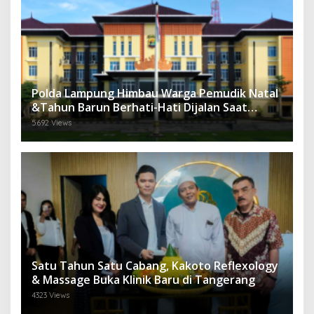
Polda Lampung Himbau Warga Pemudik Natal
&Tahun Barun Berhati-Hati Dijalan Saat
Melintas di -Titik Rawan Kecelakaan
5692 Views
Satu Tahun Satu Cabang, Kakoto Reflexology
& Massage Buka Klinik Baru di Tangerang
4323 Views