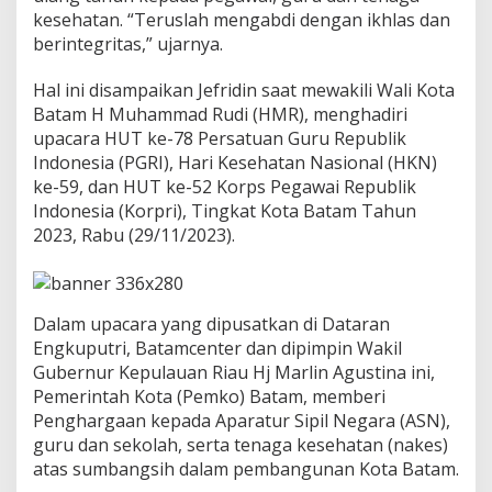
p
kesehatan. “Teruslah mengabdi dengan ikhlas dan
r
berintegritas,” ujarnya.
i
,
Hal ini disampaikan Jefridin saat mewakili Wali Kota
P
G
Batam H Muhammad Rudi (HMR), menghadiri
R
upacara HUT ke-78 Persatuan Guru Republik
I
Indonesia (PGRI), Hari Kesehatan Nasional (HKN)
&
ke-59, dan HUT ke-52 Korps Pegawai Republik
H
K
Indonesia (Korpri), Tingkat Kota Batam Tahun
N
2023, Rabu (29/11/2023).
,
M
e
n
Dalam upacara yang dipusatkan di Dataran
g
a
Engkuputri, Batamcenter dan dipimpin Wakil
b
Gubernur Kepulauan Riau Hj Marlin Agustina ini,
d
Pemerintah Kota (Pemko) Batam, memberi
i
Penghargaan kepada Aparatur Sipil Negara (ASN),
l
guru dan sekolah, serta tenaga kesehatan (nakes)
a
h
atas sumbangsih dalam pembangunan Kota Batam.
d