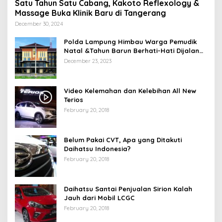
Satu Tahun Satu Cabang, Kakoto Reflexology &
Massage Buka Klinik Baru di Tangerang
December 30, 2024
Polda Lampung Himbau Warga Pemudik
Natal &Tahun Barun Berhati-Hati Dijalan
Saat Melintas di -Titik Rawan Kecelakaan
December 23, 2023
Video Kelemahan dan Kelebihan All New
Terios
February 20, 2018
Belum Pakai CVT, Apa yang Ditakuti
Daihatsu Indonesia?
February 20, 2018
Daihatsu Santai Penjualan Sirion Kalah
Jauh dari Mobil LCGC
February 20, 2018