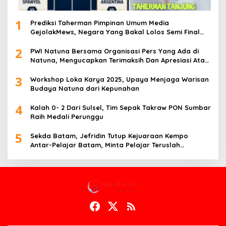
1
Prediksi Taherman Pimpinan Umum Media
GejolakMews, Negara Yang Bakal Lolos Semi Final
Piala Dunia Tahun 2026
2
PWI Natuna Bersama Organisasi Pers Yang Ada di
Natuna, Mengucapkan Terimaksih Dan Apresiasi Atas
Kegiatan Ramah-Tamah silatuhrahim, Polres Natuna
3
dan Insan Pers
Workshop Loka Karya 2025, Upaya Menjaga Warisan
Budaya Natuna dari Kepunahan
4
Kalah 0- 2 Dari Sulsel, Tim Sepak Takraw PON Sumbar
Raih Medali Perunggu
5
Sekda Batam, Jefridin Tutup Kejuaraan Kempo
Antar-Pelajar Batam, Minta Pelajar Teruslah
Berprestasi di Masa Depan