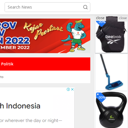
close
Politik
rta