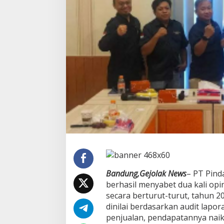
n
,
P
T
P
I
L
S
e
b
e
t
O
p
i
n
i
W
T
Bandung,Gejolak News
– PT Pinda
P
2
berhasil menyabet dua kali op
K
secara berturut-turut, tahun 2
a
dinilai berdasarkan audit lapo
l
penjualan, pendapatannya naik 
i