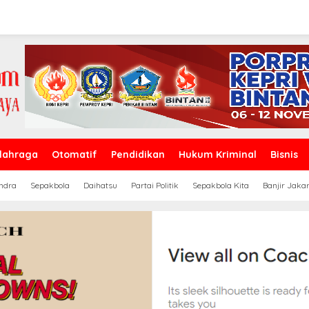
lahraga
Otomatif
Pendidikan
Hukum Kriminal
Bisnis
ndra
Sepakbola
Daihatsu
Partai Politik
Sepakbola Kita
Banjir Jaka