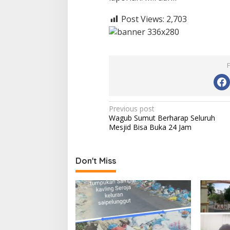
Post Views:
2,703
P
Previous post
Wagub Sumut Berharap Seluruh
o
Mesjid Bisa Buka 24 Jam
s
t
Don't Miss
n
a
v
i
g