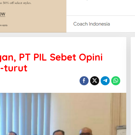
an, PT PIL Sebet Opini
-turut