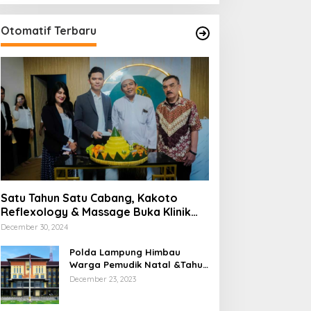
Otomatif Terbaru
Satu Tahun Satu Cabang, Kakoto
Reflexology & Massage Buka Klinik
Baru di Tangerang
December 30, 2024
Polda Lampung Himbau
Warga Pemudik Natal &Tahun
Barun Berhati-Hati Dijalan
December 23, 2023
Saat Melintas di -Titik Rawan
Kecelakaan