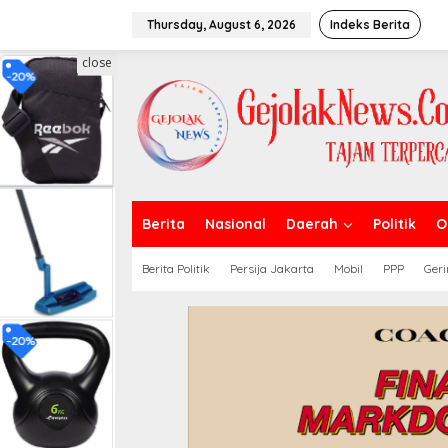
S
k
Thursday, August 6, 2026
Indeks Berita
i
p
close
t
o
c
o
n
t
e
n
t
Berita
Nasional
Daerah
Politik
O
Berita Politik
Persija Jakarta
Mobil
PPP
Geri