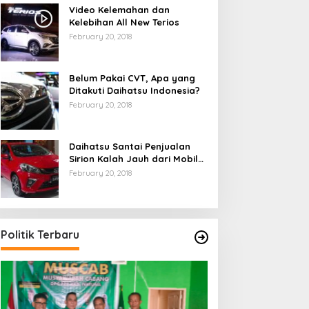
Video Kelemahan dan
Kelebihan All New Terios
February 20, 2018
Belum Pakai CVT, Apa yang
Ditakuti Daihatsu Indonesia?
February 20, 2018
Daihatsu Santai Penjualan
Sirion Kalah Jauh dari Mobil
LCGC
February 20, 2018
Politik Terbaru