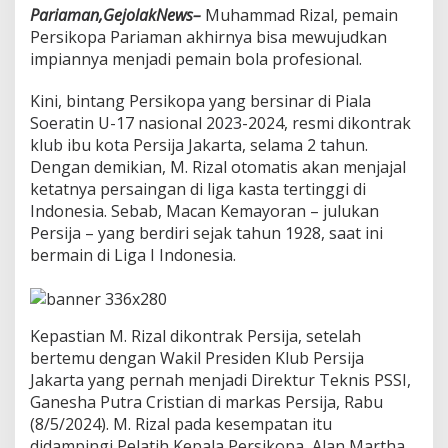
1
Pariaman,GejolakNews–
Muhammad Rizal, pemain
7
Persikopa Pariaman akhirnya bisa mewujudkan
,
impiannya menjadi pemain bola profesional.
R
e
s
Kini, bintang Persikopa yang bersinar di Piala
m
Soeratin U-17 nasional 2023-2024, resmi dikontrak
i
klub ibu kota Persija Jakarta, selama 2 tahun.
D
Dengan demikian, M. Rizal otomatis akan menjajal
i
ketatnya persaingan di liga kasta tertinggi di
k
o
Indonesia. Sebab, Macan Kemayoran – julukan
n
Persija – yang berdiri sejak tahun 1928, saat ini
t
bermain di Liga I Indonesia.
r
a
k
P
e
Kepastian M. Rizal dikontrak Persija, setelah
r
bertemu dengan Wakil Presiden Klub Persija
s
Jakarta yang pernah menjadi Direktur Teknis PSSI,
i
Ganesha Putra Cristian di markas Persija, Rabu
j
(8/5/2024). M. Rizal pada kesempatan itu
a
J
didampingi Pelatih Kepala Persikopa, Alan Martha.