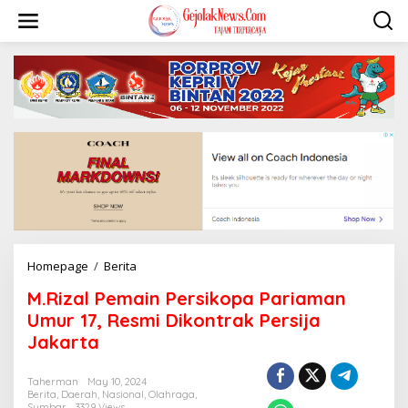
S
k
i
p
t
o
c
o
n
t
e
n
t
Homepage
/
Berita
M
.
M.Rizal Pemain Persikopa Pariaman
R
i
Umur 17, Resmi Dikontrak Persija
z
Jakarta
a
l
P
Taherman
May 10, 2024
Berita
,
Daerah
,
Nasional
,
Olahraga
,
e
Sumbar
3329 Views