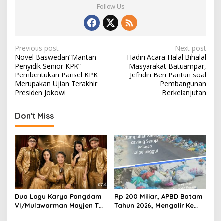
Follow Us
P
Previous post
Next post
Novel Baswedan”Mantan
Hadiri Acara Halal Bihalal
o
Penyidik Senior KPK”
Masyarakat Batuampar,
s
Pembentukan Pansel KPK
Jefridin Beri Pantun soal
Merupakan Ujian Terakhir
Pembangunan
t
Presiden Jokowi
Berkelanjutan
n
Don't Miss
a
v
i
g
a
t
Dua Lagu Karya Pangdam
Rp 200 Miliar, APBD Batam
i
VI/Mulawarman Mayjen TNI
Tahun 2026, Mengalir Ke
o
Krido Pramono Jadi Ikon
Dinas Lingkungan Hidup