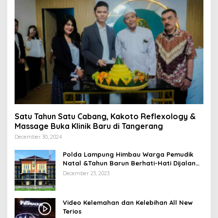
Satu Tahun Satu Cabang, Kakoto Reflexology &
Massage Buka Klinik Baru di Tangerang
December 30, 2024
Polda Lampung Himbau Warga Pemudik
Natal &Tahun Barun Berhati-Hati Dijalan
Saat Melintas di -Titik Rawan Kecelakaan
December 23, 2023
Video Kelemahan dan Kelebihan All New
Terios