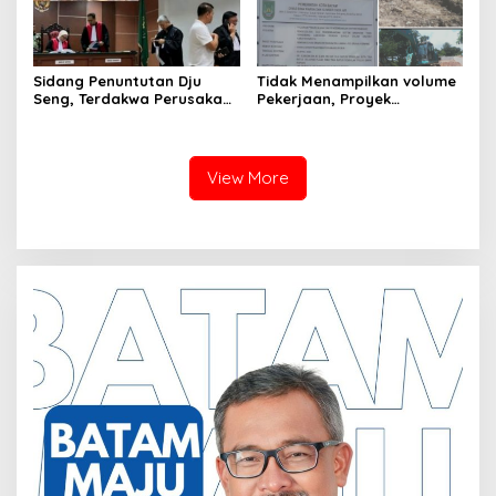
Sidang Penuntutan Dju
Tidak Menampilkan volume
Seng, Terdakwa Perusakan
Pekerjaan, Proyek
Hutan Lindung di
drainase, Ruas Makam
Pengadilan Negeri Batam
Pahlawan–RS Graha
Tiga Kali di Tunda?
Hermine Batu Aji, Di Sorot
View More