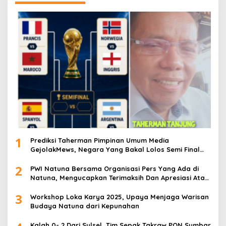
1
Prediksi Taherman Pimpinan Umum Media
GejolakMews, Negara Yang Bakal Lolos Semi Final
Piala Dunia Tahun 2026
2
PWI Natuna Bersama Organisasi Pers Yang Ada di
Natuna, Mengucapkan Terimaksih Dan Apresiasi Atas
Kegiatan Ramah-Tamah silatuhrahim, Polres Natuna
3
dan Insan Pers
Workshop Loka Karya 2025, Upaya Menjaga Warisan
Budaya Natuna dari Kepunahan
Kalah 0- 2 Dari Sulsel, Tim Sepak Takraw PON Sumbar