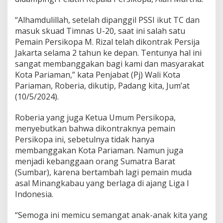
a
k
“Alhamdulillah, setelah dipanggil PSSI ikut TC dan
a
masuk skuad Timnas U-20, saat ini salah satu
r
Pemain Persikopa M. Rizal telah dikontrak Persija
t
a
Jakarta selama 2 tahun ke depan. Tentunya hal ini
sangat membanggakan bagi kami dan masyarakat
Kota Pariaman,” kata Penjabat (Pj) Wali Kota
Pariaman, Roberia, dikutip, Padang kita, Jum’at
(10/5/2024).
Roberia yang juga Ketua Umum Persikopa,
menyebutkan bahwa dikontraknya pemain
Persikopa ini, sebetulnya tidak hanya
membanggakan Kota Pariaman. Namun juga
menjadi kebanggaan orang Sumatra Barat
(Sumbar), karena bertambah lagi pemain muda
asal Minangkabau yang berlaga di ajang Liga I
Indonesia.
“Semoga ini memicu semangat anak-anak kita yang