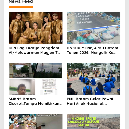
News Feed
Dua Lagu Karya Pangdam
Rp 200 Miliar, APBD Batam
VI/Mulawarman Mayjen TNI
Tahun 2026, Mengalir Ke
Krido Pramono Jadi Ikon
Dinas Lingkungan Hidup
Singing Competition HUT
Batam, Belum Berhasil
Ke-81 RI
Bereskan Sampah
SMKN5 Batam
PMII Batam Gelar Pawai
Disorot:Tampa Memikirkan
Hari Anak Nasional,
Dampak Bahaya
Serahkan Rapor Merah
Lingkungan, Gubernur
untuk Pemko dan DPRD
Kepri, Ansar Ahmad
Kota Batam
Komersilkan Lahan Sekolah
Untuk Pendirian Tower