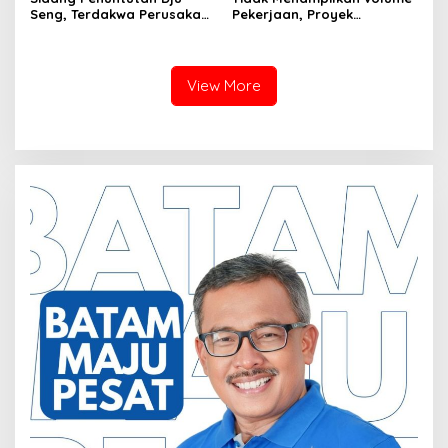
Seng, Terdakwa Perusakan
Pekerjaan, Proyek
Hutan Lindung di
drainase, Ruas Makam
Pengadilan Negeri Batam
Pahlawan–RS Graha
Tiga Kali di Tunda?
Hermine Batu Aji, Di Sorot
View More