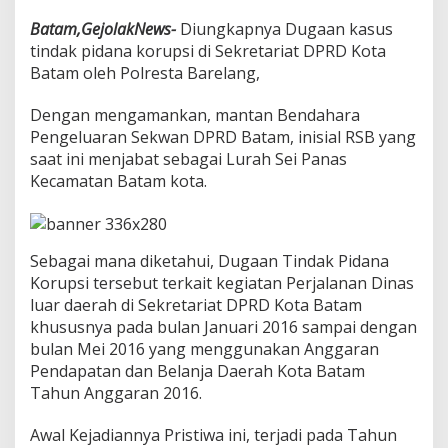
o
s
Batam,GejolakNews-
Diungkapnya Dugaan kasus
e
tindak pidana korupsi di Sekretariat DPRD Kota
s
Batam oleh Polresta Barelang,
D
u
Dengan mengamankan, mantan Bendahara
g
a
Pengeluaran Sekwan DPRD Batam, inisial RSB yang
a
saat ini menjabat sebagai Lurah Sei Panas
n
Kecamatan Batam kota.
K
o
r
u
Sebagai mana diketahui, Dugaan Tindak Pidana
p
s
Korupsi tersebut terkait kegiatan Perjalanan Dinas
i
luar daerah di Sekretariat DPRD Kota Batam
P
khususnya pada bulan Januari 2016 sampai dengan
e
bulan Mei 2016 yang menggunakan Anggaran
r
j
Pendapatan dan Belanja Daerah Kota Batam
a
Tahun Anggaran 2016.
l
a
Awal Kejadiannya Pristiwa ini, terjadi pada Tahun
n