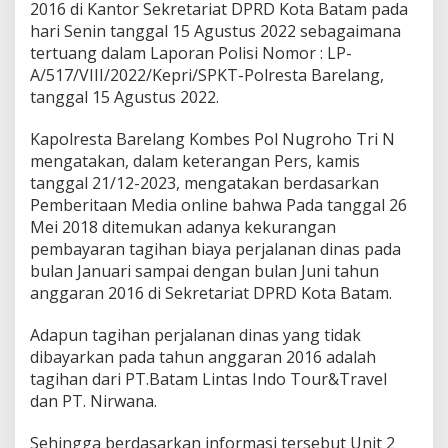
2016 di Kantor Sekretariat DPRD Kota Batam pada
D
i
hari Senin tanggal 15 Agustus 2022 sebagaimana
n
tertuang dalam Laporan Polisi Nomor : LP-
a
A/517/VIII/2022/Kepri/SPKT-Polresta Barelang,
s
tanggal 15 Agustus 2022.
F
i
k
Kapolresta Barelang Kombes Pol Nugroho Tri N
t
mengatakan, dalam keterangan Pers, kamis
i
tanggal 21/12-2023, mengatakan berdasarkan
f
Pemberitaan Media online bahwa Pada tanggal 26
S
Mei 2018 ditemukan adanya kekurangan
e
k
pembayaran tagihan biaya perjalanan dinas pada
w
bulan Januari sampai dengan bulan Juni tahun
a
anggaran 2016 di Sekretariat DPRD Kota Batam.
n
B
Adapun tagihan perjalanan dinas yang tidak
a
t
dibayarkan pada tahun anggaran 2016 adalah
a
tagihan dari PT.Batam Lintas Indo Tour&Travel
m
dan PT. Nirwana.
S
a
Sehingga berdasarkan informasi tersebut Unit 2
m