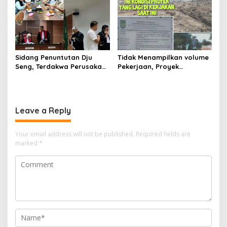
Kepri, Ansar Ahmad
Kota Batam
Komersilkan Lahan Sekolah
Untuk Pendirian Tower
Sidang Penuntutan Dju
Tidak Menampilkan volume
Seng, Terdakwa Perusakan
Pekerjaan, Proyek
Hutan Lindung di
drainase, Ruas Makam
Pengadilan Negeri Batam
Pahlawan–RS Graha
Tiga Kali di Tunda?
Hermine Batu Aji, Di Sorot
Leave a Reply
Your email address will not be published.
Required fields are
marked
*