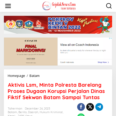
S
k
i
p
t
o
c
o
n
t
e
n
t
Homepage
/
Batam
A
k
Aktivis Lsm, Minta Polresta Barelang
t
i
Proses Dugaan Korupsi Perjalan Dinas
v
Fiktif Sekwan Batam Sampai Tuntas
i
s
L
Taherman
December 26, 2023
Batam
,
Berita
,
Daerah
,
Hukum Kriminal
,
s
Kepri
2696 Views