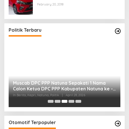
February 20, 2018
Politik Terbaru
a
Muscab DPC PPP Natuna Sepakati 1 Nama
B
Calon Ketua DPC PPP Kabupaten Natuna ke -
R
ai
DPP PPP
In Berita, Kepri, Natuna, Politik
|
April 28, 2026
In 
Otomotif Terpopuler