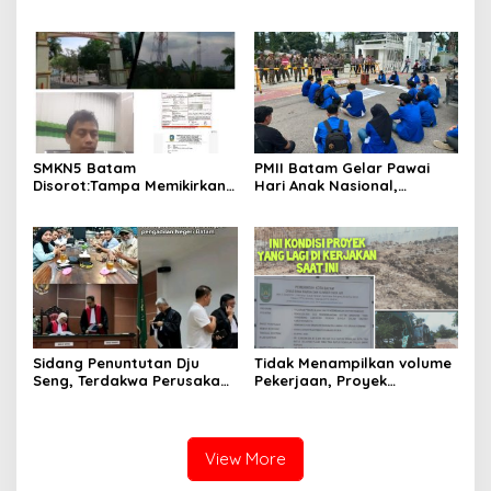
Krido Pramono Jadi Ikon
Dinas Lingkungan Hidup
Singing Competition HUT
Batam, Belum Berhasil
Ke-81 RI
Bereskan Sampah
SMKN5 Batam
PMII Batam Gelar Pawai
Disorot:Tampa Memikirkan
Hari Anak Nasional,
Dampak Bahaya
Serahkan Rapor Merah
Lingkungan, Gubernur
untuk Pemko dan DPRD
Kepri, Ansar Ahmad
Kota Batam
Komersilkan Lahan Sekolah
Untuk Pendirian Tower
Sidang Penuntutan Dju
Tidak Menampilkan volume
Seng, Terdakwa Perusakan
Pekerjaan, Proyek
Hutan Lindung di
drainase, Ruas Makam
Pengadilan Negeri Batam
Pahlawan–RS Graha
Tiga Kali di Tunda?
Hermine Batu Aji, Di Sorot
View More