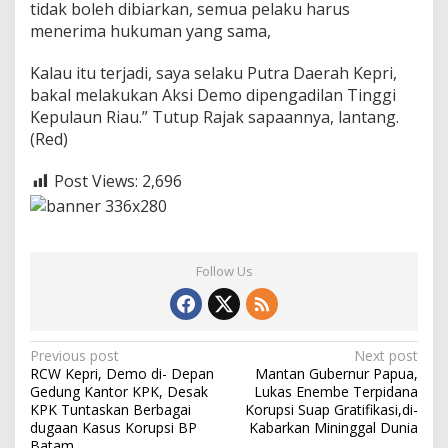
tidak boleh dibiarkan, semua pelaku harus
menerima hukuman yang sama,
Kalau itu terjadi, saya selaku Putra Daerah Kepri,
bakal melakukan Aksi Demo dipengadilan Tinggi
Kepulaun Riau.” Tutup Rajak sapaannya, lantang.
(Red)
Post Views:
2,696
Follow Us
P
Previous post
Next post
RCW Kepri, Demo di- Depan
Mantan Gubernur Papua,
o
Gedung Kantor KPK, Desak
Lukas Enembe Terpidana
s
KPK Tuntaskan Berbagai
Korupsi Suap Gratifikasi,di-
dugaan Kasus Korupsi BP
Kabarkan Mininggal Dunia
t
Batam