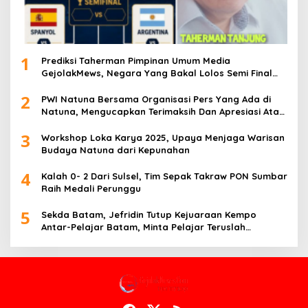
1
Prediksi Taherman Pimpinan Umum Media
GejolakMews, Negara Yang Bakal Lolos Semi Final
Piala Dunia Tahun 2026
2
PWI Natuna Bersama Organisasi Pers Yang Ada di
Natuna, Mengucapkan Terimaksih Dan Apresiasi Atas
Kegiatan Ramah-Tamah silatuhrahim, Polres Natuna
3
dan Insan Pers
Workshop Loka Karya 2025, Upaya Menjaga Warisan
Budaya Natuna dari Kepunahan
4
Kalah 0- 2 Dari Sulsel, Tim Sepak Takraw PON Sumbar
Raih Medali Perunggu
5
Sekda Batam, Jefridin Tutup Kejuaraan Kempo
Antar-Pelajar Batam, Minta Pelajar Teruslah
Berprestasi di Masa Depan