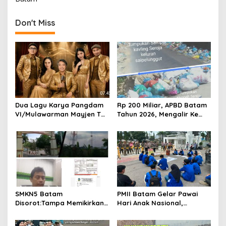
n
Don't Miss
a
v
i
g
a
t
Dua Lagu Karya Pangdam
Rp 200 Miliar, APBD Batam
i
VI/Mulawarman Mayjen TNI
Tahun 2026, Mengalir Ke
o
Krido Pramono Jadi Ikon
Dinas Lingkungan Hidup
Singing Competition HUT
Batam, Belum Berhasil
n
Ke-81 RI
Bereskan Sampah
SMKN5 Batam
PMII Batam Gelar Pawai
Disorot:Tampa Memikirkan
Hari Anak Nasional,
Dampak Bahaya
Serahkan Rapor Merah
Lingkungan, Gubernur
untuk Pemko dan DPRD