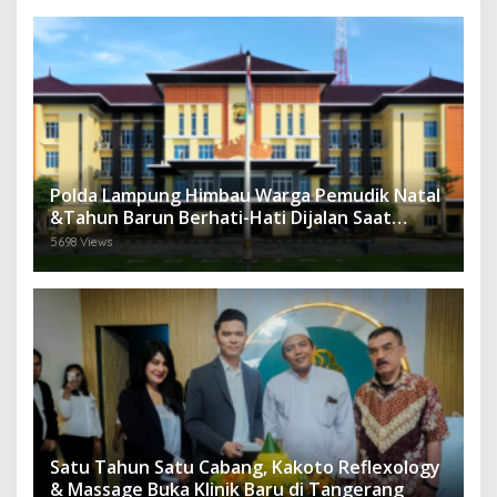
Polda Lampung Himbau Warga Pemudik Natal
&Tahun Barun Berhati-Hati Dijalan Saat
Melintas di -Titik Rawan Kecelakaan
5698 Views
Satu Tahun Satu Cabang, Kakoto Reflexology
& Massage Buka Klinik Baru di Tangerang