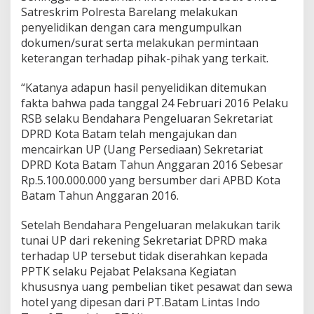
p
Satreskrim Polresta Barelang melakukan
a
penyelidikan dengan cara mengumpulkan
i
dokumen/surat serta melakukan permintaan
T
keterangan terhadap pihak-pihak yang terkait.
u
n
t
“Katanya adapun hasil penyelidikan ditemukan
a
fakta bahwa pada tanggal 24 Februari 2016 Pelaku
s
RSB selaku Bendahara Pengeluaran Sekretariat
DPRD Kota Batam telah mengajukan dan
mencairkan UP (Uang Persediaan) Sekretariat
DPRD Kota Batam Tahun Anggaran 2016 Sebesar
Rp.5.100.000.000 yang bersumber dari APBD Kota
Batam Tahun Anggaran 2016.
Setelah Bendahara Pengeluaran melakukan tarik
tunai UP dari rekening Sekretariat DPRD maka
terhadap UP tersebut tidak diserahkan kepada
PPTK selaku Pejabat Pelaksana Kegiatan
khususnya uang pembelian tiket pesawat dan sewa
hotel yang dipesan dari PT.Batam Lintas Indo