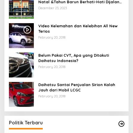
Natal &Tahun Barun Berhati-Hati Dijalan
Saat Melintas di -Titik Rawan Kecelakaan
December 23, 2023
Video Kelemahan dan Kelebihan All New
Terios
February 20, 2018
Belum Pakai CVT, Apa yang Ditakuti
Daihatsu Indonesia?
February 20, 2018
Daihatsu Santai Penjualan Sirion Kalah
Jauh dari Mobil LCGC
February 20, 2018
Politik Terbaru