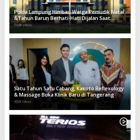
Polda Lampung Himbau Warga Pemudik Natal
&Tahun Barun Berhati-Hati Dijalan Saat
Melintas di -Titik Rawan Kecelakaan
5698 Views
Satu Tahun Satu Cabang, Kakoto Reflexology
& Massage Buka Klinik Baru di Tangerang
4328 Views