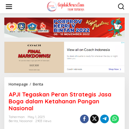
S
k
i
p
t
o
c
o
n
t
e
n
t
Homepage
/
Berita
A
P
APJI Tegaskan Peran Strategis Jasa
J
I
Boga dalam Ketahanan Pangan
T
Nasional
e
g
Taherman
May 1, 2025
a
Berita
,
Nasional
2903 Views
s