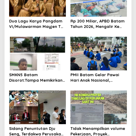
a
t
i
Dua Lagu Karya Pangdam
Rp 200 Miliar, APBD Batam
o
VI/Mulawarman Mayjen TNI
Tahun 2026, Mengalir Ke
Krido Pramono Jadi Ikon
Dinas Lingkungan Hidup
n
Singing Competition HUT
Batam, Belum Berhasil
Ke-81 RI
Bereskan Sampah
SMKN5 Batam
PMII Batam Gelar Pawai
Disorot:Tampa Memikirkan
Hari Anak Nasional,
Dampak Bahaya
Serahkan Rapor Merah
Lingkungan, Gubernur
untuk Pemko dan DPRD
Kepri, Ansar Ahmad
Kota Batam
Komersilkan Lahan Sekolah
Untuk Pendirian Tower
Sidang Penuntutan Dju
Tidak Menampilkan volume
Seng, Terdakwa Perusakan
Pekerjaan, Proyek