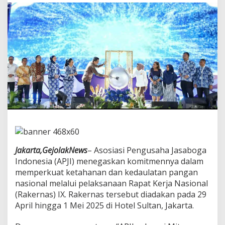
k
a
n
P
e
r
a
n
S
t
r
a
t
e
g
i
s
Jakarta,GejolakNews
– Asosiasi Pengusaha Jasaboga
J
Indonesia (APJI) menegaskan komitmennya dalam
a
memperkuat ketahanan dan kedaulatan pangan
s
nasional melalui pelaksanaan Rapat Kerja Nasional
a
B
(Rakernas) IX. Rakernas tersebut diadakan pada 29
o
April hingga 1 Mei 2025 di Hotel Sultan, Jakarta.
g
a