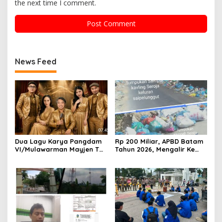
the next time I comment.
News Feed
Dua Lagu Karya Pangdam
Rp 200 Miliar, APBD Batam
VI/Mulawarman Mayjen TNI
Tahun 2026, Mengalir Ke
Krido Pramono Jadi Ikon
Dinas Lingkungan Hidup
Singing Competition HUT
Batam, Belum Berhasil
Ke-81 RI
Bereskan Sampah