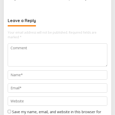
Hutan Lindung di
drainase, Ruas Makam
Pengadilan Negeri Batam
Pahlawan–RS Graha
Tiga Kali di Tunda?
Hermine Batu Aji, Di Sorot
Leave a Reply
Your email address will not be published.
Required fields are
marked
*
Save my name, email, and website in this browser for