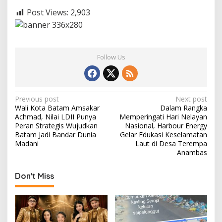
Post Views:
2,903
Follow Us
P
Previous post
Next post
Wali Kota Batam Amsakar
Dalam Rangka
o
Achmad, Nilai LDII Punya
Memperingati Hari Nelayan
s
Peran Strategis Wujudkan
Nasional, Harbour Energy
Batam Jadi Bandar Dunia
Gelar Edukasi Keselamatan
t
Madani
Laut di Desa Terempa
Anambas
n
a
Don't Miss
v
i
g