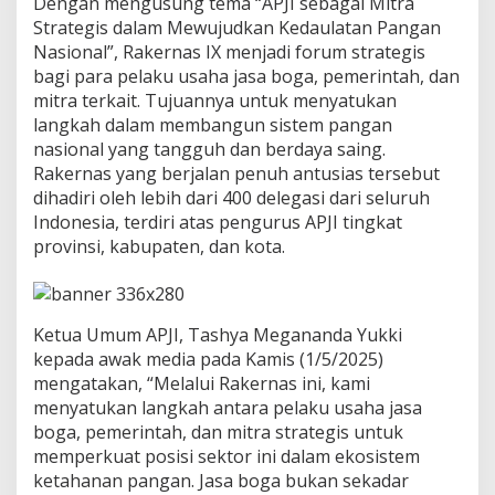
Dengan mengusung tema “APJI sebagai Mitra
d
Strategis dalam Mewujudkan Kedaulatan Pangan
a
l
Nasional”, Rakernas IX menjadi forum strategis
a
bagi para pelaku usaha jasa boga, pemerintah, dan
m
mitra terkait. Tujuannya untuk menyatukan
K
langkah dalam membangun sistem pangan
e
nasional yang tangguh dan berdaya saing.
t
a
Rakernas yang berjalan penuh antusias tersebut
h
dihadiri oleh lebih dari 400 delegasi dari seluruh
a
Indonesia, terdiri atas pengurus APJI tingkat
n
provinsi, kabupaten, dan kota.
a
n
P
a
n
Ketua Umum APJI, Tashya Megananda Yukki
g
kepada awak media pada Kamis (1/5/2025)
a
mengatakan, “Melalui Rakernas ini, kami
n
menyatukan langkah antara pelaku usaha jasa
N
a
boga, pemerintah, dan mitra strategis untuk
s
memperkuat posisi sektor ini dalam ekosistem
i
ketahanan pangan. Jasa boga bukan sekadar
o