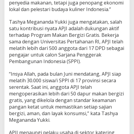
penyedia makanan, tetapi juga penopang ekonomi
n
a
lokal dan pelestari budaya kuliner Indonesia.”
l
Tashya Megananda Yukki juga mengatakan, salah
satu kontribusi nyata APJI adalah dukungan aktif
terhadap Program Makan Bergizi Gratis. Bekerja
sama dengan Universitas Pertahanan RI, APJI telah
melatih lebih dari 500 anggota dari 17 DPD sebagai
pengajar untuk calon Sarjana Penggerak
Pembangunan Indonesia (SPPI).
“Insya Allah, pada bulan Juni mendatang, APJI siap
melatih 30.000 siswa/i SPPI di 17 provinsi secara
serentak. Saat ini, anggota APJI telah
mengoperasikan lebih dari 50 dapur makan bergizi
gratis, yang dikelola dengan standar keamanan
pangan ketat untuk memastikan setiap sajian
bergizi, aman, dan layak konsumsi,” kata Tashya
Megananda Yukki.
APJI menaungi pelaku usaha di sektor katering