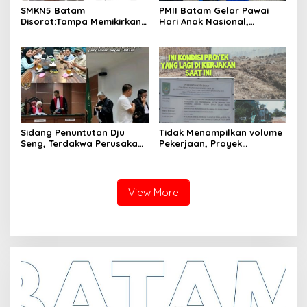
SMKN5 Batam
PMII Batam Gelar Pawai
Disorot:Tampa Memikirkan
Hari Anak Nasional,
Dampak Bahaya
Serahkan Rapor Merah
Lingkungan, Gubernur
untuk Pemko dan DPRD
Kepri, Ansar Ahmad
Kota Batam
Komersilkan Lahan Sekolah
Untuk Pendirian Tower
Sidang Penuntutan Dju
Tidak Menampilkan volume
Seng, Terdakwa Perusakan
Pekerjaan, Proyek
Hutan Lindung di
drainase, Ruas Makam
Pengadilan Negeri Batam
Pahlawan–RS Graha
Tiga Kali di Tunda?
Hermine Batu Aji, Di Sorot
View More