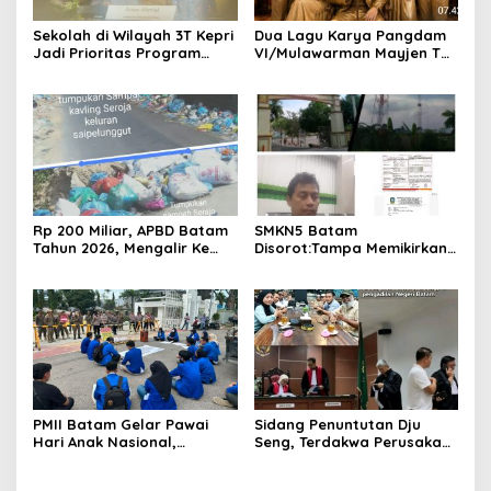
Sekolah di Wilayah 3T Kepri
Dua Lagu Karya Pangdam
Jadi Prioritas Program
VI/Mulawarman Mayjen TNI
Revitalisasi Nasional Tahun
Krido Pramono Jadi Ikon
2026
Singing Competition HUT
Ke-81 RI
Rp 200 Miliar, APBD Batam
SMKN5 Batam
Tahun 2026, Mengalir Ke
Disorot:Tampa Memikirkan
Dinas Lingkungan Hidup
Dampak Bahaya
Batam, Belum Berhasil
Lingkungan, Gubernur
Bereskan Sampah
Kepri, Ansar Ahmad
Komersilkan Lahan Sekolah
Untuk Pendirian Tower
PMII Batam Gelar Pawai
Sidang Penuntutan Dju
Hari Anak Nasional,
Seng, Terdakwa Perusakan
Serahkan Rapor Merah
Hutan Lindung di
untuk Pemko dan DPRD
Pengadilan Negeri Batam