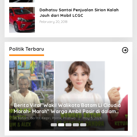
Daihatsu Santai Penjualan Sirion Kalah
Jauh dari Mobil LCGC
February 20, 2018
Politik Terbaru
Berita Viral”Wakil Walikota Batam Li Claudia
M
Marah- Marah” Warga Ambil Pasir di dalam
C
Parit, Dinilai Rusak Harkat Martabat dan Lukai
D
In Batam, Berita, Kepri, Politik, Pristiwa
|
May 5, 2026
In 
Perasaan Warga