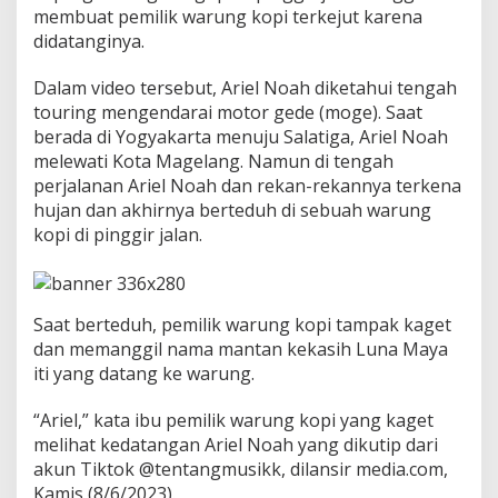
p
membuat pemilik warung kopi terkejut karena
i
didatanginya.
W
a
Dalam video tersebut, Ariel Noah diketahui tengah
r
u
touring mengendarai motor gede (moge). Saat
n
berada di Yogyakarta menuju Salatiga, Ariel Noah
g
melewati Kota Magelang. Namun di tengah
P
perjalanan Ariel Noah dan rekan-rekannya terkena
i
hujan dan akhirnya berteduh di sebuah warung
n
g
kopi di pinggir jalan.
g
i
r
J
Saat berteduh, pemilik warung kopi tampak kaget
a
dan memanggil nama mantan kekasih Luna Maya
l
a
iti yang datang ke warung.
n
“Ariel,” kata ibu pemilik warung kopi yang kaget
melihat kedatangan Ariel Noah yang dikutip dari
akun Tiktok @tentangmusikk, dilansir media.com,
Kamis (8/6/2023).