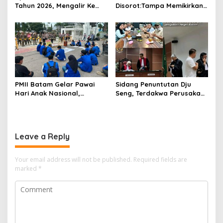
Tahun 2026, Mengalir Ke
Disorot:Tampa Memikirkan
Dinas Lingkungan Hidup
Dampak Bahaya
Batam, Belum Berhasil
Lingkungan, Gubernur
Bereskan Sampah
Kepri, Ansar Ahmad
Komersilkan Lahan Sekolah
Untuk Pendirian Tower
PMII Batam Gelar Pawai
Sidang Penuntutan Dju
Hari Anak Nasional,
Seng, Terdakwa Perusakan
Serahkan Rapor Merah
Hutan Lindung di
untuk Pemko dan DPRD
Pengadilan Negeri Batam
Kota Batam
Tiga Kali di Tunda?
Leave a Reply
Your email address will not be published.
Required fields are
marked
*