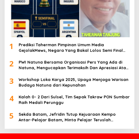
1
Prediksi Taherman Pimpinan Umum Media
GejolakMews, Negara Yang Bakal Lolos Semi Final
Piala Dunia Tahun 2026
2
PWI Natuna Bersama Organisasi Pers Yang Ada di
Natuna, Mengucapkan Terimaksih Dan Apresiasi Atas
Kegiatan Ramah-Tamah silatuhrahim, Polres Natuna
3
dan Insan Pers
Workshop Loka Karya 2025, Upaya Menjaga Warisan
Budaya Natuna dari Kepunahan
4
Kalah 0- 2 Dari Sulsel, Tim Sepak Takraw PON Sumbar
Raih Medali Perunggu
5
Sekda Batam, Jefridin Tutup Kejuaraan Kempo
Antar-Pelajar Batam, Minta Pelajar Teruslah
Berprestasi di Masa Depan