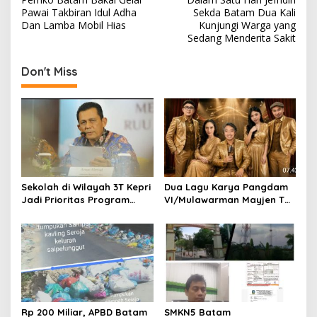
o
Pawai Takbiran Idul Adha
Sekda Batam Dua Kali
s
Dan Lamba Mobil Hias
Kunjungi Warga yang
Sedang Menderita Sakit
t
n
Don't Miss
a
v
i
g
a
t
Sekolah di Wilayah 3T Kepri
Dua Lagu Karya Pangdam
Jadi Prioritas Program
VI/Mulawarman Mayjen TNI
i
Revitalisasi Nasional Tahun
Krido Pramono Jadi Ikon
o
2026
Singing Competition HUT
Ke-81 RI
n
Rp 200 Miliar, APBD Batam
SMKN5 Batam