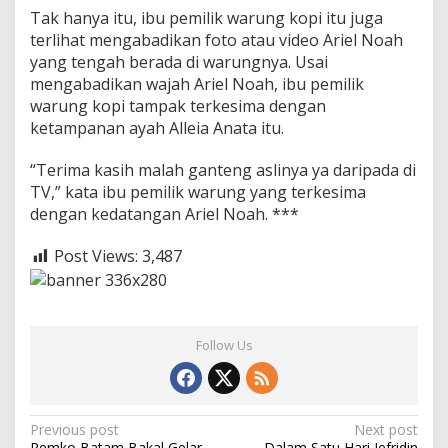
Tak hanya itu, ibu pemilik warung kopi itu juga
terlihat mengabadikan foto atau video Ariel Noah
yang tengah berada di warungnya. Usai
mengabadikan wajah Ariel Noah, ibu pemilik
warung kopi tampak terkesima dengan
ketampanan ayah Alleia Anata itu.
“Terima kasih malah ganteng aslinya ya daripada di
TV,” kata ibu pemilik warung yang terkesima
dengan kedatangan Ariel Noah. ***
Post Views:
3,487
Follow Us
P
Previous post
Next post
Pemko Batam Bakal Gelar
Dalam Satu Hari Jefridin