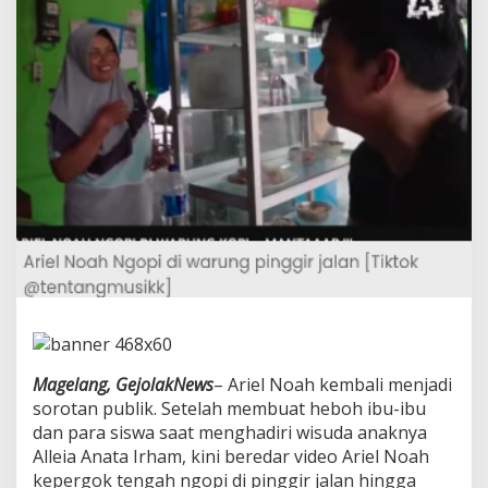
K
e
j
u
t
k
a
n
W
a
r
g
a
,
K
e
p
e
r
g
Magelang, GejolakNews
– Ariel Noah kembali menjadi
o
sorotan publik. Setelah membuat heboh ibu-ibu
k
dan para siswa saat menghadiri wisuda anaknya
N
Alleia Anata Irham, kini beredar video Ariel Noah
g
o
kepergok tengah ngopi di pinggir jalan hingga