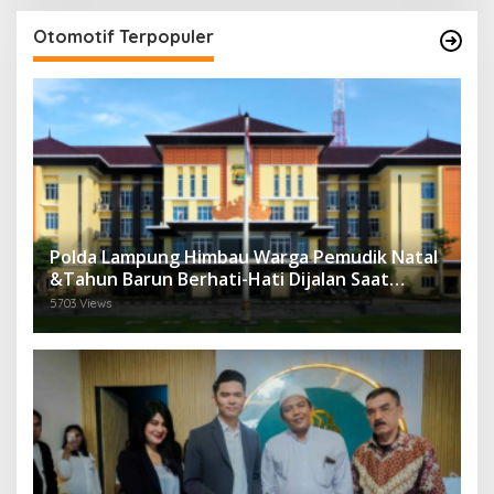
Otomotif Terpopuler
Polda Lampung Himbau Warga Pemudik Natal
&Tahun Barun Berhati-Hati Dijalan Saat
Melintas di -Titik Rawan Kecelakaan
5703 Views