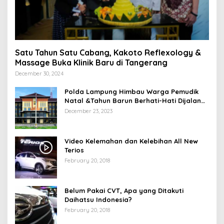
Satu Tahun Satu Cabang, Kakoto Reflexology &
Massage Buka Klinik Baru di Tangerang
December 30, 2024
Polda Lampung Himbau Warga Pemudik
Natal &Tahun Barun Berhati-Hati Dijalan
Saat Melintas di -Titik Rawan Kecelakaan
December 23, 2023
Video Kelemahan dan Kelebihan All New
Terios
February 20, 2018
Belum Pakai CVT, Apa yang Ditakuti
Daihatsu Indonesia?
February 20, 2018