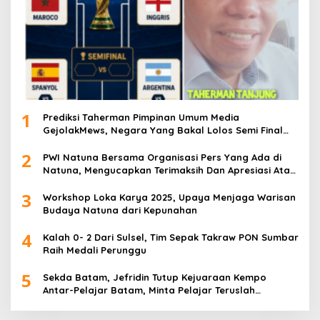
1
Prediksi Taherman Pimpinan Umum Media
GejolakMews, Negara Yang Bakal Lolos Semi Final
Piala Dunia Tahun 2026
2
PWI Natuna Bersama Organisasi Pers Yang Ada di
Natuna, Mengucapkan Terimaksih Dan Apresiasi Atas
Kegiatan Ramah-Tamah silatuhrahim, Polres Natuna
3
dan Insan Pers
Workshop Loka Karya 2025, Upaya Menjaga Warisan
Budaya Natuna dari Kepunahan
4
Kalah 0- 2 Dari Sulsel, Tim Sepak Takraw PON Sumbar
Raih Medali Perunggu
5
Sekda Batam, Jefridin Tutup Kejuaraan Kempo
Antar-Pelajar Batam, Minta Pelajar Teruslah
Berprestasi di Masa Depan