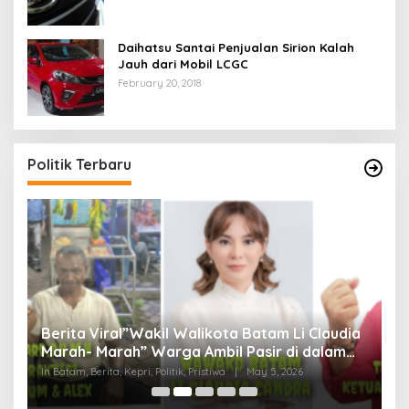
Daihatsu Santai Penjualan Sirion Kalah
Jauh dari Mobil LCGC
February 20, 2018
Politik Terbaru
Berita Viral”Wakil Walikota Batam Li Claudia
M
Marah- Marah” Warga Ambil Pasir di dalam
C
Parit, Dinilai Rusak Harkat Martabat dan Lukai
D
In Batam, Berita, Kepri, Politik, Pristiwa
|
May 5, 2026
In 
Perasaan Warga