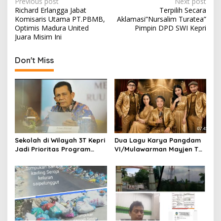
P
Previous post
Next post
Richard Erlangga Jabat
Terpilih Secara
o
Komisaris Utama PT.PBMB,
Aklamasi”Nursalim Turatea”
s
Optimis Madura United
Pimpin DPD SWI Kepri
Juara Misim Ini
t
n
Don't Miss
a
v
i
g
a
t
Sekolah di Wilayah 3T Kepri
Dua Lagu Karya Pangdam
Jadi Prioritas Program
VI/Mulawarman Mayjen TNI
i
Revitalisasi Nasional Tahun
Krido Pramono Jadi Ikon
o
2026
Singing Competition HUT
Ke-81 RI
n