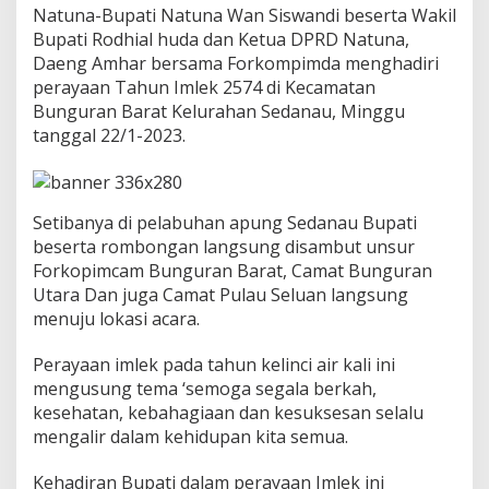
e
Natuna-Bupati Natuna Wan Siswandi beserta Wakil
k
Bupati Rodhial huda dan Ketua DPRD Natuna,
2
Daeng Amhar bersama Forkompimda menghadiri
5
perayaan Tahun Imlek 2574 di Kecamatan
7
4
Bunguran Barat Kelurahan Sedanau, Minggu
d
tanggal 22/1-2023.
i
-
B
u
Setibanya di pelabuhan apung Sedanau Bupati
g
beserta rombongan langsung disambut unsur
a
r
Forkopimcam Bunguran Barat, Camat Bunguran
a
Utara Dan juga Camat Pulau Seluan langsung
n
menuju lokasi acara.
B
a
Perayaan imlek pada tahun kelinci air kali ini
r
a
mengusung tema ‘semoga segala berkah,
t
kesehatan, kebahagiaan dan kesuksesan selalu
mengalir dalam kehidupan kita semua.
Kehadiran Bupati dalam perayaan Imlek ini