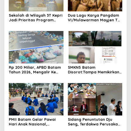
Sekolah di Wilayah 3T Kepri
Dua Lagu Karya Pangdam
Jadi Prioritas Program
VI/Mulawarman Mayjen TNI
Revitalisasi Nasional Tahun
Krido Pramono Jadi Ikon
2026
Singing Competition HUT
Ke-81 RI
Rp 200 Miliar, APBD Batam
SMKN5 Batam
Tahun 2026, Mengalir Ke
Disorot:Tampa Memikirkan
Dinas Lingkungan Hidup
Dampak Bahaya
Batam, Belum Berhasil
Lingkungan, Gubernur
Bereskan Sampah
Kepri, Ansar Ahmad
Komersilkan Lahan Sekolah
Untuk Pendirian Tower
PMII Batam Gelar Pawai
Sidang Penuntutan Dju
Hari Anak Nasional,
Seng, Terdakwa Perusakan
Serahkan Rapor Merah
Hutan Lindung di