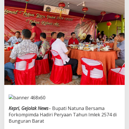
u
n
a
H
a
d
i
r
i
P
e
r
a
y
a
a
n
T
a
h
u
Kepri, Gejolak News
– Bupati Natuna Bersama
n
Forkompimda Hadiri Peryaan Tahun Imlek 2574 di
I
Bunguran Barat
m
l