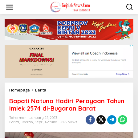
S
k
i
p
t
o
c
o
n
t
e
n
t
Homepage
/
Berita
B
a
Bapati Natuna Hadiri Perayaan Tahun
p
a
Imlek 2574 di-Bugaran Barat
t
i
Taherman
January 22, 2023
Berita
,
Daerah
,
Kepri
,
Natuna
3829 Views
N
a
t