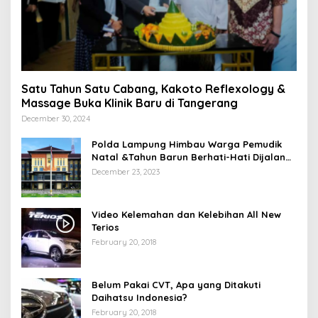
Satu Tahun Satu Cabang, Kakoto Reflexology &
Massage Buka Klinik Baru di Tangerang
December 30, 2024
Polda Lampung Himbau Warga Pemudik
Natal &Tahun Barun Berhati-Hati Dijalan
Saat Melintas di -Titik Rawan Kecelakaan
December 23, 2023
Video Kelemahan dan Kelebihan All New
Terios
February 20, 2018
Belum Pakai CVT, Apa yang Ditakuti
Daihatsu Indonesia?
February 20, 2018