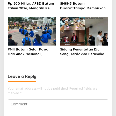
Rp 200 Miliar, APBD Batam
SMKN5 Batam
Tahun 2026, Mengalir Ke
Disorot:Tampa Memikirkan
Dinas Lingkungan Hidup
Dampak Bahaya
Batam, Belum Berhasil
Lingkungan, Gubernur
Bereskan Sampah
Kepri, Ansar Ahmad
Komersilkan Lahan Sekolah
Untuk Pendirian Tower
PMII Batam Gelar Pawai
Sidang Penuntutan Dju
Hari Anak Nasional,
Seng, Terdakwa Perusakan
Serahkan Rapor Merah
Hutan Lindung di
untuk Pemko dan DPRD
Pengadilan Negeri Batam
Kota Batam
Tiga Kali di Tunda?
Leave a Reply
Your email address will not be published.
Required fields are
marked
*