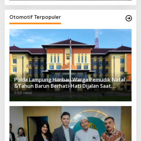
Otomotif Terpopuler
Polda Lampung Himbau Warga Pemudik Natal
&Tahun Barun Berhati-Hati Dijalan Saat
Melintas di -Titik Rawan Kecelakaan
5703 Views