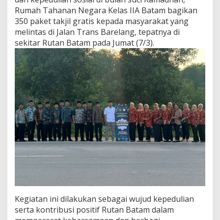
a
Rumah Tahanan Negara Kelas IIA Batam bagikan
r
350 paket takjil gratis kepada masyarakat yang
m
a
melintas di Jalan Trans Barelang, tepatnya di
W
sekitar Rutan Batam pada Jumat (7/3).
a
n
i
t
a
P
e
r
s
a
t
u
a
n
B
e
r
Kegiatan ini dilakukan sebagai wujud kepedulian
b
a
serta kontribusi positif Rutan Batam dalam
g