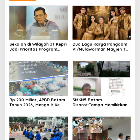
Sekolah di Wilayah 3T Kepri
Dua Lagu Karya Pangdam
Jadi Prioritas Program
VI/Mulawarman Mayjen TNI
Revitalisasi Nasional Tahun
Krido Pramono Jadi Ikon
2026
Singing Competition HUT
Ke-81 RI
Rp 200 Miliar, APBD Batam
SMKN5 Batam
Tahun 2026, Mengalir Ke
Disorot:Tampa Memikirkan
Dinas Lingkungan Hidup
Dampak Bahaya
Batam, Belum Berhasil
Lingkungan, Gubernur
Bereskan Sampah
Kepri, Ansar Ahmad
Komersilkan Lahan Sekolah
Untuk Pendirian Tower