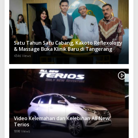
Satu Tahun Satu Cabang, Kakoto Reflexology
& Massage Buka Klinik Baru di Tangerang
4346 Views
Video Kelemahan dan Kelebihan All New
Terios
1898 Views