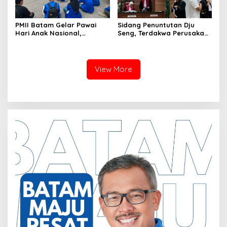
PMII Batam Gelar Pawai
Sidang Penuntutan Dju
Hari Anak Nasional,
Seng, Terdakwa Perusakan
Serahkan Rapor Merah
Hutan Lindung di
untuk Pemko dan DPRD
Pengadilan Negeri Batam
Kota Batam
Tiga Kali di Tunda?
View More