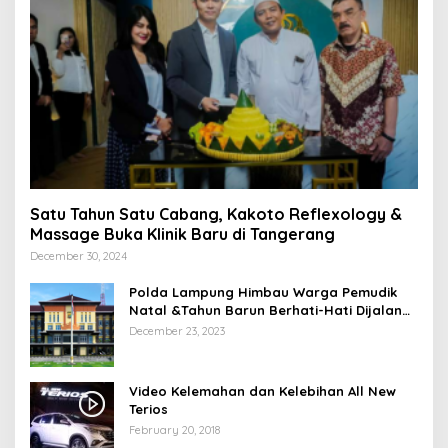
Satu Tahun Satu Cabang, Kakoto Reflexology &
Massage Buka Klinik Baru di Tangerang
December 30, 2024
Polda Lampung Himbau Warga Pemudik
Natal &Tahun Barun Berhati-Hati Dijalan
Saat Melintas di -Titik Rawan Kecelakaan
December 23, 2023
Video Kelemahan dan Kelebihan All New
Terios
February 20, 2018