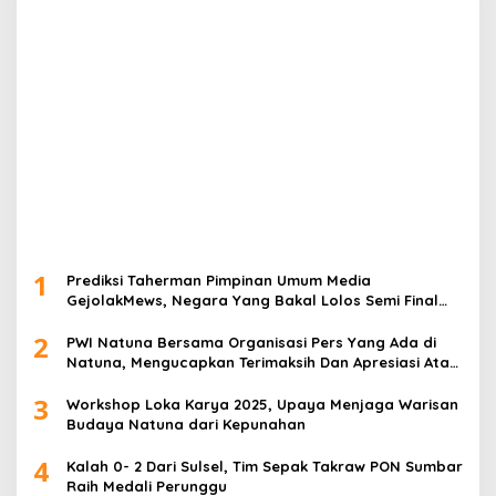
1
Prediksi Taherman Pimpinan Umum Media
GejolakMews, Negara Yang Bakal Lolos Semi Final
Piala Dunia Tahun 2026
2
PWI Natuna Bersama Organisasi Pers Yang Ada di
Natuna, Mengucapkan Terimaksih Dan Apresiasi Atas
Kegiatan Ramah-Tamah silatuhrahim, Polres Natuna
3
dan Insan Pers
Workshop Loka Karya 2025, Upaya Menjaga Warisan
Budaya Natuna dari Kepunahan
4
Kalah 0- 2 Dari Sulsel, Tim Sepak Takraw PON Sumbar
Raih Medali Perunggu