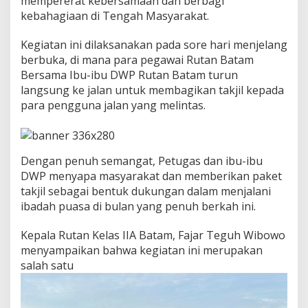
mempererat kebersamaan dan berbagi
i
kebahagiaan di Tengah Masyarakat.
T
a
Kegiatan ini dilaksanakan pada sore hari menjelang
k
j
berbuka, di mana para pegawai Rutan Batam
i
Bersama Ibu-ibu DWP Rutan Batam turun
l
langsung ke jalan untuk membagikan takjil kepada
G
para pengguna jalan yang melintas.
r
a
t
i
s
Dengan penuh semangat, Petugas dan ibu-ibu
K
DWP menyapa masyarakat dan memberikan paket
e
takjil sebagai bentuk dukungan dalam menjalani
p
ibadah puasa di bulan yang penuh berkah ini.
a
d
a
Kepala Rutan Kelas IIA Batam, Fajar Teguh Wibowo
M
menyampaikan bahwa kegiatan ini merupakan
a
salah satu
s
y
a
r