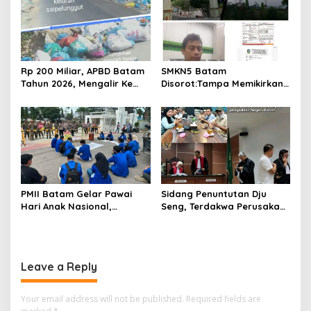
Rp 200 Miliar, APBD Batam
SMKN5 Batam
Tahun 2026, Mengalir Ke
Disorot:Tampa Memikirkan
Dinas Lingkungan Hidup
Dampak Bahaya
Batam, Belum Berhasil
Lingkungan, Gubernur
Bereskan Sampah
Kepri, Ansar Ahmad
Komersilkan Lahan Sekolah
Untuk Pendirian Tower
PMII Batam Gelar Pawai
Sidang Penuntutan Dju
Hari Anak Nasional,
Seng, Terdakwa Perusakan
Serahkan Rapor Merah
Hutan Lindung di
untuk Pemko dan DPRD
Pengadilan Negeri Batam
Kota Batam
Tiga Kali di Tunda?
Leave a Reply
Your email address will not be published.
Required fields are