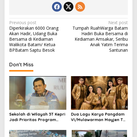
P
Previous post
Next post
Diperkirakan 6000 Orang
Tumpah RuahWarga Batam
o
Akan Hadir, Udang Buka
Hadiri Buka Bersama di
s
Bersama di Kediaman
Kediaman Amsakar, Seribu
Walikota Batam/ Ketua
Anak Yatim Terima
t
BPBatam Saptu Besok
Santunan
n
Don't Miss
a
v
i
g
a
t
Sekolah di Wilayah 3T Kepri
Dua Lagu Karya Pangdam
i
Jadi Prioritas Program
VI/Mulawarman Mayjen TNI
o
Revitalisasi Nasional Tahun
Krido Pramono Jadi Ikon
2026
Singing Competition HUT
n
Ke-81 RI