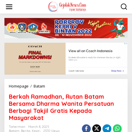
S
k
i
p
t
o
c
o
n
t
e
n
t
Homepage
/
Batam
B
e
Berkah Ramadhan, Rutan Batam
r
k
Bersama Dharma Wanita Persatuan
a
Berbagi Takjil Gratis Kepada
h
Masyarakat
R
a
Taherman
March 8, 2025
m
Batam
,
Berita
,
Kepri
2370 Views