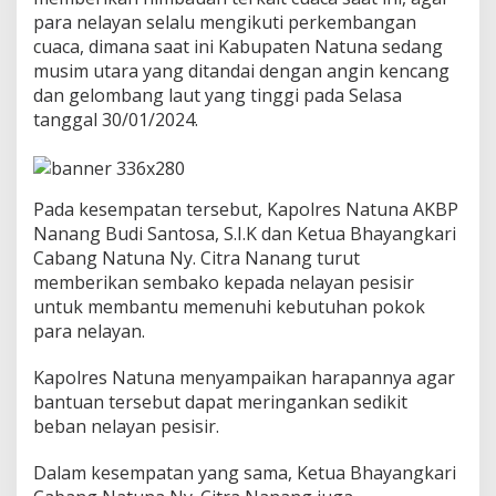
e
para nelayan selalu mengikuti perkembangan
s
cuaca, dimana saat ini Kabupaten Natuna sedang
i
musim utara yang ditandai dengan angin kencang
s
i
dan gelombang laut yang tinggi pada Selasa
r
tanggal 30/01/2024.
B
e
r
b
Pada kesempatan tersebut, Kapolres Natuna AKBP
a
g
Nanang Budi Santosa, S.I.K dan Ketua Bhayangkari
i
Cabang Natuna Ny. Citra Nanang turut
S
memberikan sembako kepada nelayan pesisir
e
untuk membantu memenuhi kebutuhan pokok
m
b
para nelayan.
a
k
Kapolres Natuna menyampaikan harapannya agar
o
bantuan tersebut dapat meringankan sedikit
beban nelayan pesisir.
Dalam kesempatan yang sama, Ketua Bhayangkari