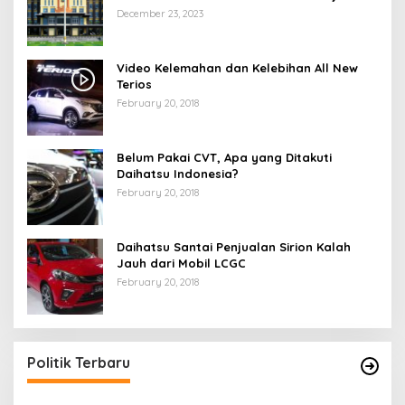
Saat Melintas di -Titik Rawan Kecelakaan
December 23, 2023
Video Kelemahan dan Kelebihan All New
Terios
February 20, 2018
Belum Pakai CVT, Apa yang Ditakuti
Daihatsu Indonesia?
February 20, 2018
Daihatsu Santai Penjualan Sirion Kalah
Jauh dari Mobil LCGC
February 20, 2018
Politik Terbaru