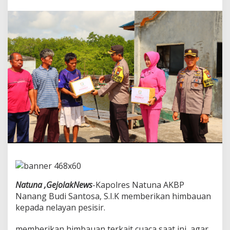
r
i
P
e
d
u
l
i
,
S
a
m
b
a
n
g
i
N
e
l
Natuna ,GejolakNews
-Kapolres Natuna AKBP
a
Nanang Budi Santosa, S.I.K memberikan himbauan
y
kepada nelayan pesisir.
a
n
P
memberikan himbauan terkait cuaca saat ini, agar