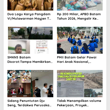
a
t
Dua Lagu Karya Pangdam
Rp 200 Miliar, APBD Batam
i
VI/Mulawarman Mayjen TNI
Tahun 2026, Mengalir Ke
o
Krido Pramono Jadi Ikon
Dinas Lingkungan Hidup
Singing Competition HUT
Batam, Belum Berhasil
n
Ke-81 RI
Bereskan Sampah
SMKN5 Batam
PMII Batam Gelar Pawai
Disorot:Tampa Memikirkan
Hari Anak Nasional,
Dampak Bahaya
Serahkan Rapor Merah
Lingkungan, Gubernur
untuk Pemko dan DPRD
Kepri, Ansar Ahmad
Kota Batam
Komersilkan Lahan Sekolah
Untuk Pendirian Tower
Sidang Penuntutan Dju
Tidak Menampilkan volume
Seng, Terdakwa Perusakan
Pekerjaan, Proyek
Hutan Lindung di
drainase, Ruas Makam