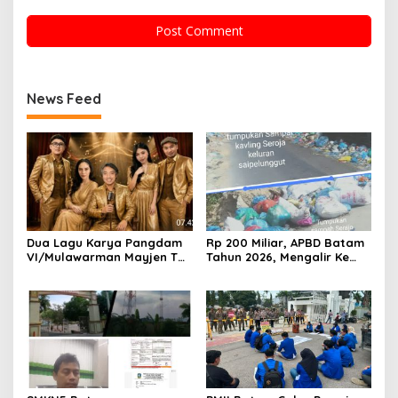
News Feed
Dua Lagu Karya Pangdam
Rp 200 Miliar, APBD Batam
VI/Mulawarman Mayjen TNI
Tahun 2026, Mengalir Ke
Krido Pramono Jadi Ikon
Dinas Lingkungan Hidup
Singing Competition HUT
Batam, Belum Berhasil
Ke-81 RI
Bereskan Sampah