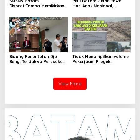
SMKN5 Batam
PMII Batam Gelar Pawai
Disorot:Tampa Memikirkan
Hari Anak Nasional,
Dampak Bahaya
Serahkan Rapor Merah
Lingkungan, Gubernur
untuk Pemko dan DPRD
Kepri, Ansar Ahmad
Kota Batam
Komersilkan Lahan Sekolah
Untuk Pendirian Tower
Sidang Penuntutan Dju
Tidak Menampilkan volume
Seng, Terdakwa Perusakan
Pekerjaan, Proyek
Hutan Lindung di
drainase, Ruas Makam
Pengadilan Negeri Batam
Pahlawan–RS Graha
Tiga Kali di Tunda?
Hermine Batu Aji, Di Sorot
View More