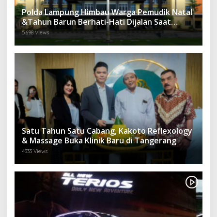
Polda Lampung Himbau Warga Pemudik Natal
&Tahun Barun Berhati-Hati Dijalan Saat
Melintas di -Titik Rawan Kecelakaan
5698 Views
Satu Tahun Satu Cabang, Kakoto Reflexology
& Massage Buka Klinik Baru di Tangerang
4333 Views