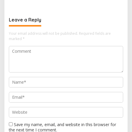
Pengadilan Negeri Batam
Pahlawan–RS Graha
Tiga Kali di Tunda?
Hermine Batu Aji, Di Sorot
Leave a Reply
Your email address will not be published.
Required fields are
marked
*
Save my name, email, and website in this browser for
the next time I comment.