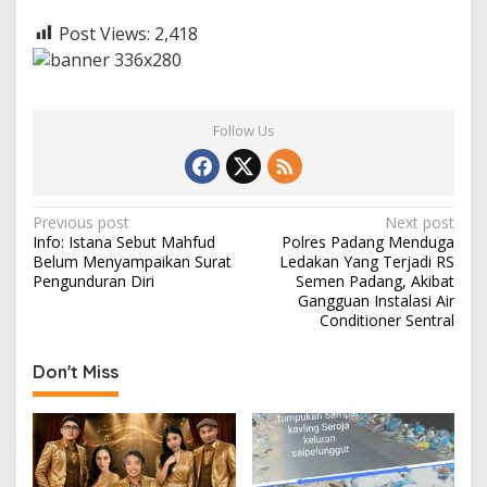
Post Views:
2,418
Follow Us
P
Previous post
Next post
Info: Istana Sebut Mahfud
Polres Padang Menduga
o
Belum Menyampaikan Surat
Ledakan Yang Terjadi RS
s
Pengunduran Diri
Semen Padang, Akibat
Gangguan Instalasi Air
t
Conditioner Sentral
n
Don't Miss
a
v
i
g