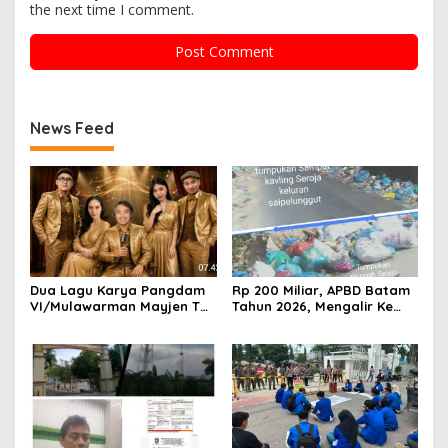
the next time I comment.
News Feed
Dua Lagu Karya Pangdam
Rp 200 Miliar, APBD Batam
VI/Mulawarman Mayjen TNI
Tahun 2026, Mengalir Ke
Krido Pramono Jadi Ikon
Dinas Lingkungan Hidup
Singing Competition HUT
Batam, Belum Berhasil
Ke-81 RI
Bereskan Sampah