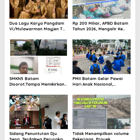
g
a
t
Dua Lagu Karya Pangdam
Rp 200 Miliar, APBD Batam
i
VI/Mulawarman Mayjen TNI
Tahun 2026, Mengalir Ke
o
Krido Pramono Jadi Ikon
Dinas Lingkungan Hidup
Singing Competition HUT
Batam, Belum Berhasil
n
Ke-81 RI
Bereskan Sampah
SMKN5 Batam
PMII Batam Gelar Pawai
Disorot:Tampa Memikirkan
Hari Anak Nasional,
Dampak Bahaya
Serahkan Rapor Merah
Lingkungan, Gubernur
untuk Pemko dan DPRD
Kepri, Ansar Ahmad
Kota Batam
Komersilkan Lahan Sekolah
Untuk Pendirian Tower
Sidang Penuntutan Dju
Tidak Menampilkan volume
Seng, Terdakwa Perusakan
Pekerjaan, Proyek