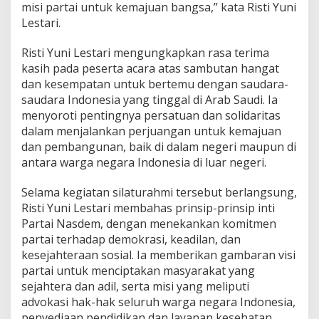
misi partai untuk kemajuan bangsa,” kata Risti Yuni
a
n
Lestari.
d
a
Risti Yuni Lestari mengungkapkan rasa terima
n
kasih pada peserta acara atas sambutan hangat
P
dan kesempatan untuk bertemu dengan saudara-
e
l
saudara Indonesia yang tinggal di Arab Saudi. Ia
a
menyoroti pentingnya persatuan dan solidaritas
j
dalam menjalankan perjuangan untuk kemajuan
a
dan pembangunan, baik di dalam negeri maupun di
r
antara warga negara Indonesia di luar negeri.
I
n
d
Selama kegiatan silaturahmi tersebut berlangsung,
o
Risti Yuni Lestari membahas prinsip-prinsip inti
n
Partai Nasdem, dengan menekankan komitmen
e
partai terhadap demokrasi, keadilan, dan
s
i
kesejahteraan sosial. Ia memberikan gambaran visi
a
partai untuk menciptakan masyarakat yang
d
sejahtera dan adil, serta misi yang meliputi
i
advokasi hak-hak seluruh warga negara Indonesia,
A
r
penyediaan pendidikan dan layanan kesehatan