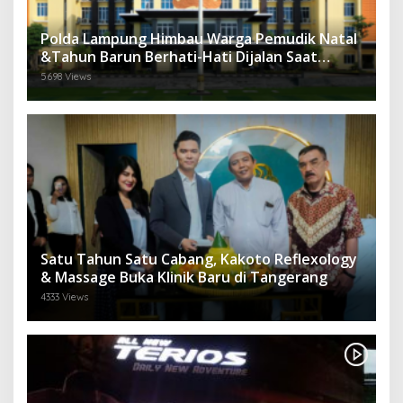
Polda Lampung Himbau Warga Pemudik Natal
&Tahun Barun Berhati-Hati Dijalan Saat
Melintas di -Titik Rawan Kecelakaan
5698 Views
Satu Tahun Satu Cabang, Kakoto Reflexology
& Massage Buka Klinik Baru di Tangerang
4333 Views