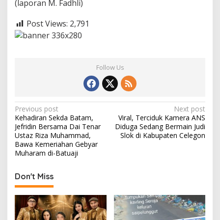
(laporan M. Fadhli)
Post Views:
2,791
Follow Us
P
Previous post
Next post
Kehadiran Sekda Batam,
Viral, Terciduk Kamera ANS
o
Jefridin Bersama Dai Tenar
Diduga Sedang Bermain Judi
s
Ustaz Riza Muhammad,
Slok di Kabupaten Celegon
Bawa Kemeriahan Gebyar
t
Muharam di-Batuaji
n
Don't Miss
a
v
i