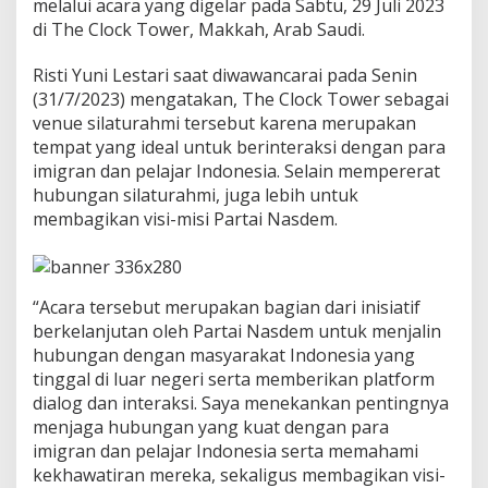
melalui acara yang digelar pada Sabtu, 29 Juli 2023
u
di The Clock Tower, Makkah, Arab Saudi.
a
t
S
Risti Yuni Lestari saat diwawancarai pada Senin
i
(31/7/2023) mengatakan, The Clock Tower sebagai
l
venue silaturahmi tersebut karena merupakan
a
tempat yang ideal untuk berinteraksi dengan para
t
u
imigran dan pelajar Indonesia. Selain mempererat
r
hubungan silaturahmi, juga lebih untuk
a
membagikan visi-misi Partai Nasdem.
h
m
i
d
e
“Acara tersebut merupakan bagian dari inisiatif
n
berkelanjutan oleh Partai Nasdem untuk menjalin
g
hubungan dengan masyarakat Indonesia yang
a
tinggal di luar negeri serta memberikan platform
n
dialog dan interaksi. Saya menekankan pentingnya
I
m
menjaga hubungan yang kuat dengan para
i
imigran dan pelajar Indonesia serta memahami
g
kekhawatiran mereka, sekaligus membagikan visi-
r