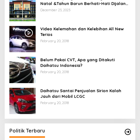
Natal &Tahun Barun Berhati-Hati Dijalan
Saat Melintas di -Titik Rawan Kecelakaan
December 23, 2023
Video Kelemahan dan Kelebihan All New
Terios
February 20, 2018
Belum Pakai CVT, Apa yang Ditakuti
Daihatsu Indonesia?
February 20, 2018
Daihatsu Santai Penjualan Sirion Kalah
Jauh dari Mobil LCGC
February 20, 2018
Politik Terbaru