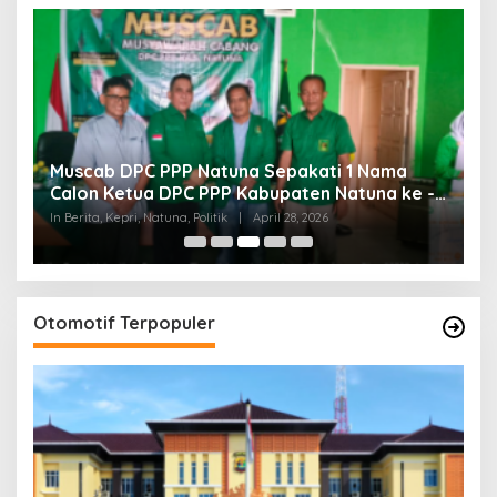
a
Muscab DPC PPP Natuna Sepakati 1 Nama
B
Calon Ketua DPC PPP Kabupaten Natuna ke -
R
ai
DPP PPP
In Berita, Kepri, Natuna, Politik
|
April 28, 2026
In 
Otomotif Terpopuler