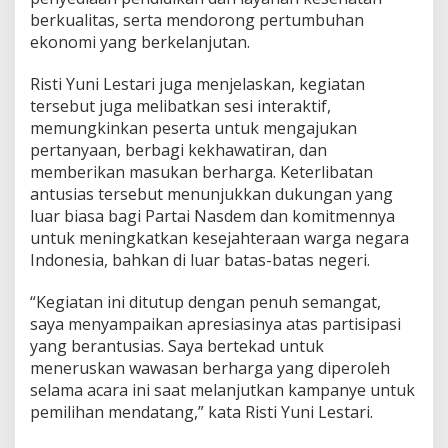
a
berkualitas, serta mendorong pertumbuhan
b
ekonomi yang berkelanjutan.
S
a
Risti Yuni Lestari juga menjelaskan, kegiatan
u
d
tersebut juga melibatkan sesi interaktif,
i
memungkinkan peserta untuk mengajukan
pertanyaan, berbagi kekhawatiran, dan
memberikan masukan berharga. Keterlibatan
antusias tersebut menunjukkan dukungan yang
luar biasa bagi Partai Nasdem dan komitmennya
untuk meningkatkan kesejahteraan warga negara
Indonesia, bahkan di luar batas-batas negeri.
“Kegiatan ini ditutup dengan penuh semangat,
saya menyampaikan apresiasinya atas partisipasi
yang berantusias. Saya bertekad untuk
meneruskan wawasan berharga yang diperoleh
selama acara ini saat melanjutkan kampanye untuk
pemilihan mendatang,” kata Risti Yuni Lestari.