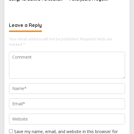
Hutan Lindung di
drainase, Ruas Makam
Pengadilan Negeri Batam
Pahlawan–RS Graha
Tiga Kali di Tunda?
Hermine Batu Aji, Di Sorot
Leave a Reply
Your email address will not be published.
Required fields are
marked
*
Save my name, email, and website in this browser for