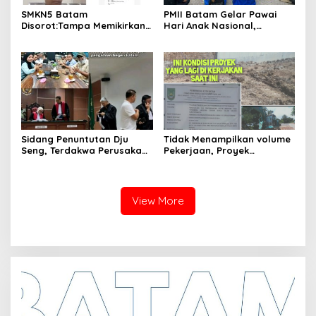
SMKN5 Batam
PMII Batam Gelar Pawai
Disorot:Tampa Memikirkan
Hari Anak Nasional,
Dampak Bahaya
Serahkan Rapor Merah
Lingkungan, Gubernur
untuk Pemko dan DPRD
Kepri, Ansar Ahmad
Kota Batam
Komersilkan Lahan Sekolah
Untuk Pendirian Tower
Sidang Penuntutan Dju
Tidak Menampilkan volume
Seng, Terdakwa Perusakan
Pekerjaan, Proyek
Hutan Lindung di
drainase, Ruas Makam
Pengadilan Negeri Batam
Pahlawan–RS Graha
Tiga Kali di Tunda?
Hermine Batu Aji, Di Sorot
View More