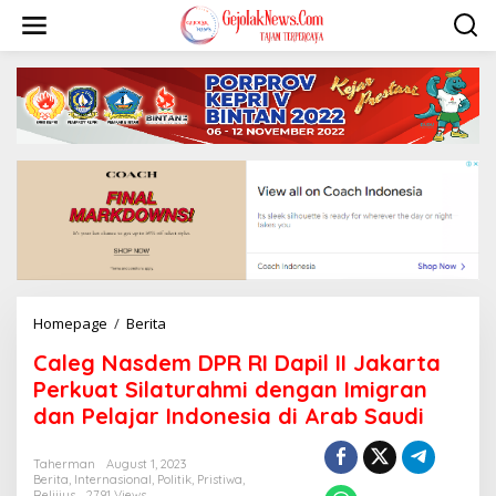
S
k
i
p
t
o
c
o
n
t
e
n
t
Homepage
/
Berita
C
a
Caleg Nasdem DPR RI Dapil II Jakarta
l
e
Perkuat Silaturahmi dengan Imigran
g
dan Pelajar Indonesia di Arab Saudi
N
a
s
Taherman
August 1, 2023
Berita
,
Internasional
,
Politik
,
Pristiwa
,
d
Relijius
2791 Views