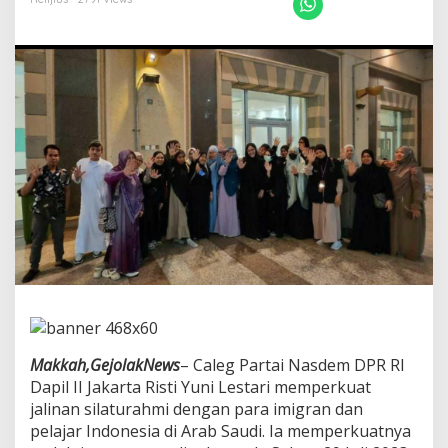
e
m
D
P
R
R
I
D
a
p
i
l
I
I
J
a
k
a
r
t
Makkah,GejolakNews
– Caleg Partai Nasdem DPR RI
a
P
Dapil II Jakarta Risti Yuni Lestari memperkuat
e
jalinan silaturahmi dengan para imigran dan
r
pelajar Indonesia di Arab Saudi. Ia memperkuatnya
k