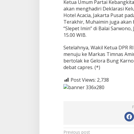
Ketua Umum Partai Kebangkitan
akan menghadiri Deklarasi Kel
Hotel Acacia, Jakarta Pusat pad
Terakhir, Muhaimin juga akan
“Slepet Imin” di Balai Sarwono,
15.00 WIB.
Setelahnya, Wakil Ketua DPR R
menuju ke Markas Timnas Amin.
bertolak ke Gelora Bung Karno
debat capres. (*)
Post Views:
2,738
P
Previous post