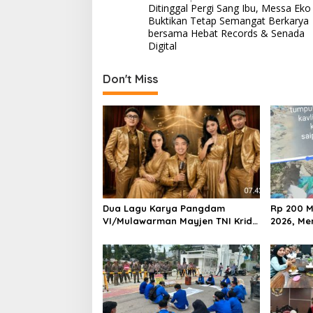
Ditinggal Pergi Sang Ibu, Messa Eko
o
Buktikan Tetap Semangat Berkarya
s
bersama Hebat Records & Senada
Digital
t
n
Don't Miss
a
v
i
g
a
t
i
Dua Lagu Karya Pangdam
Rp 200 M
VI/Mulawarman Mayjen TNI Krido
2026, Me
o
Pramono Jadi Ikon Singing
Lingkung
Competition HUT Ke-81 RI
Berhasil
n