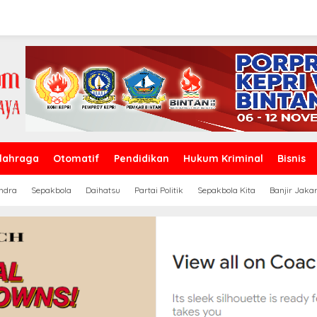
lahraga
Otomatif
Pendidikan
Hukum Kriminal
Bisnis
ndra
Sepakbola
Daihatsu
Partai Politik
Sepakbola Kita
Banjir Jaka