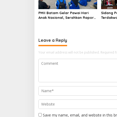
PMII Batam Gelar Pawai Hari
Sidang Penun
Anak Nasional, Serahkan Rapor
Terdakwa
Merah untuk Pemko dan DPRD
Lindung 
Kota Batam
Batam Ti
Leave a Reply
Your email address will not be published.
Required f
Save my name, email, and website in this b