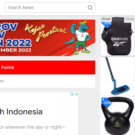
close
Politik
rta