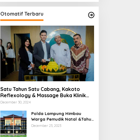
Otomatif Terbaru
Satu Tahun Satu Cabang, Kakoto
Reflexology & Massage Buka Klinik
Baru di Tangerang
December 30, 2024
Polda Lampung Himbau
Warga Pemudik Natal &Tahun
Barun Berhati-Hati Dijalan
December 23, 2023
Saat Melintas di -Titik Rawan
Kecelakaan