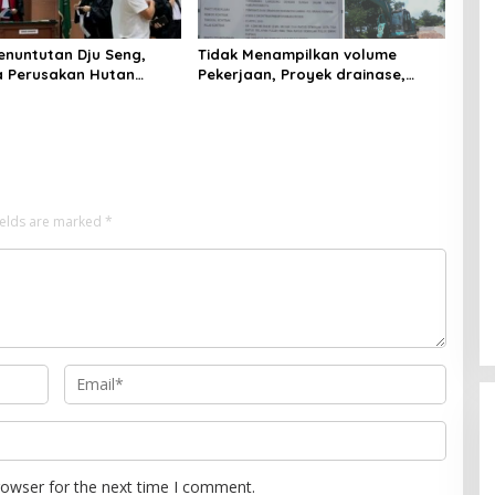
tutan Dju Seng,
Tidak Menampilkan volume
 Perusakan Hutan
Pekerjaan, Proyek drainase,
di Pengadilan Negeri
Ruas Makam Pahlawan–RS Graha
ga Kali di Tunda?
Hermine Batu Aji, Di Sorot
ields are marked
*
rowser for the next time I comment.