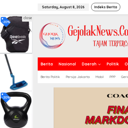
S
k
Saturday, August 8, 2026
Indeks Berita
i
p
close
t
o
c
o
n
t
e
n
t
Berita
Nasional
Daerah
Politik
O
Berita Politik
Persija Jakarta
Mobil
PPP
Geri