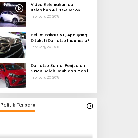
Video Kelemahan dan
Kelebihan All New Terios
February 20, 2018
Belum Pakai CVT, Apa yang
Ditakuti Daihatsu Indonesia?
February 20, 2018
Daihatsu Santai Penjualan
Sirion Kalah Jauh dari Mobil
LCGC
February 20, 2018
Politik Terbaru