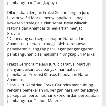
pembangunan,” ungkapnya.
s
K
e
Dilanjutkan dengan Fraksi Golkar dengan juru
p
bicaranya Eri Marka menyampaikan, sebagai
u
kawasan strategis sudah seharusnya wilayah
l
Natuna dan Anambas di mekarkan menjadi
a
u
Provinsi.
n
“Dipandang dari segi manapun Natuna dan
N
Anambas itu tetap strategis oleh karenanya
a
pemekaran di anggap perlu agar penganggaran
t
pembangunan bisa maksimal,” ungkap Eri Marka.
u
n
a
Fraksi Gerindra melalui juru bicaranya, Marzuki
&
menyampaikan, ada banyak manfaat dari
A
pemekaran Provinsi Khusus Kepulauan Natuna
n
Anambas.
a
m
“Untuk itu kami dari Fraksi Gerindra mendukung
b
rencana pemekaran ini, dengan harapan terjadinya
a
percepatan pertumbuhan ekonomi dan percepatan
s
pembangunan,” sebut Marzuki.