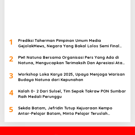
1
Prediksi Taherman Pimpinan Umum Media
GejolakMews, Negara Yang Bakal Lolos Semi Final
Piala Dunia Tahun 2026
2
PWI Natuna Bersama Organisasi Pers Yang Ada di
Natuna, Mengucapkan Terimaksih Dan Apresiasi Atas
Kegiatan Ramah-Tamah silatuhrahim, Polres Natuna
3
dan Insan Pers
Workshop Loka Karya 2025, Upaya Menjaga Warisan
Budaya Natuna dari Kepunahan
4
Kalah 0- 2 Dari Sulsel, Tim Sepak Takraw PON Sumbar
Raih Medali Perunggu
5
Sekda Batam, Jefridin Tutup Kejuaraan Kempo
Antar-Pelajar Batam, Minta Pelajar Teruslah
Berprestasi di Masa Depan