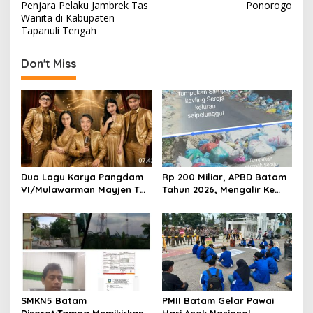
s
Penjara Pelaku Jambrek Tas
Ponorogo
Wanita di Kabupaten
t
Tapanuli Tengah
n
Don't Miss
a
v
i
g
a
t
Dua Lagu Karya Pangdam
Rp 200 Miliar, APBD Batam
i
VI/Mulawarman Mayjen TNI
Tahun 2026, Mengalir Ke
o
Krido Pramono Jadi Ikon
Dinas Lingkungan Hidup
Singing Competition HUT
Batam, Belum Berhasil
n
Ke-81 RI
Bereskan Sampah
SMKN5 Batam
PMII Batam Gelar Pawai
Disorot:Tampa Memikirkan
Hari Anak Nasional,