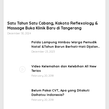
Satu Tahun Satu Cabang, Kakoto Reflexology &
Massage Buka Klinik Baru di Tangerang
December 30, 2024
Polda Lampung Himbau Warga Pemudik
Natal &Tahun Barun Berhati-Hati Dijalan
Saat Melintas di -Titik Rawan Kecelakaan
December 23, 2023
Video Kelemahan dan Kelebihan All New
Terios
February 20, 2018
Belum Pakai CVT, Apa yang Ditakuti
Daihatsu Indonesia?
February 20, 2018