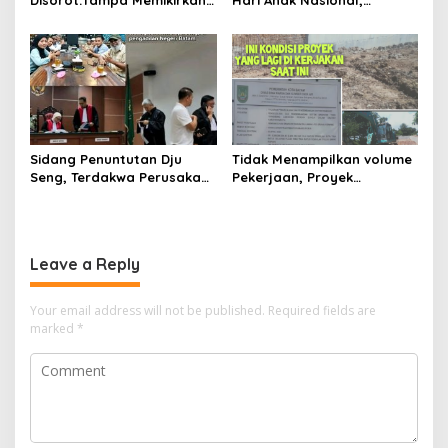
Dampak Bahaya
Serahkan Rapor Merah
Lingkungan, Gubernur
untuk Pemko dan DPRD
Kepri, Ansar Ahmad
Kota Batam
Komersilkan Lahan Sekolah
Untuk Pendirian Tower
Sidang Penuntutan Dju
Tidak Menampilkan volume
Seng, Terdakwa Perusakan
Pekerjaan, Proyek
Hutan Lindung di
drainase, Ruas Makam
Pengadilan Negeri Batam
Pahlawan–RS Graha
Tiga Kali di Tunda?
Hermine Batu Aji, Di Sorot
Leave a Reply
Your email address will not be published.
Required fields are
marked
*