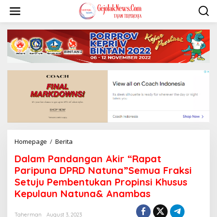
S
k
i
p
t
o
c
o
n
t
e
n
t
Homepage
/
Berita
D
a
Dalam Pandangan Akir “Rapat
l
a
Paripuna DPRD Natuna”Semua Fraksi
m
Setuju Pembentukan Propinsi Khusus
P
Kepulaun Natuna& Anambas
a
n
d
Taherman
August 3, 2023