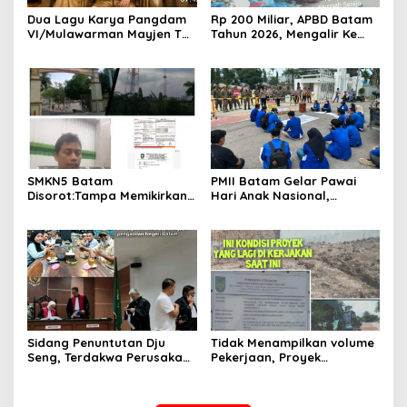
Dua Lagu Karya Pangdam
Rp 200 Miliar, APBD Batam
VI/Mulawarman Mayjen TNI
Tahun 2026, Mengalir Ke
Krido Pramono Jadi Ikon
Dinas Lingkungan Hidup
Singing Competition HUT
Batam, Belum Berhasil
Ke-81 RI
Bereskan Sampah
SMKN5 Batam
PMII Batam Gelar Pawai
Disorot:Tampa Memikirkan
Hari Anak Nasional,
Dampak Bahaya
Serahkan Rapor Merah
Lingkungan, Gubernur
untuk Pemko dan DPRD
Kepri, Ansar Ahmad
Kota Batam
Komersilkan Lahan Sekolah
Untuk Pendirian Tower
Sidang Penuntutan Dju
Tidak Menampilkan volume
Seng, Terdakwa Perusakan
Pekerjaan, Proyek
Hutan Lindung di
drainase, Ruas Makam
Pengadilan Negeri Batam
Pahlawan–RS Graha
Tiga Kali di Tunda?
Hermine Batu Aji, Di Sorot