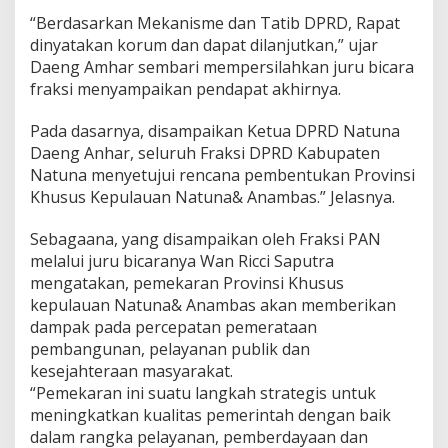
u
“Berdasarkan Mekanisme dan Tatib DPRD, Rapat
P
dinyatakan korum dan dapat dilanjutkan,” ujar
e
m
Daeng Amhar sembari mempersilahkan juru bicara
b
fraksi menyampaikan pendapat akhirnya.
e
n
Pada dasarnya, disampaikan Ketua DPRD Natuna
t
Daeng Anhar, seluruh Fraksi DPRD Kabupaten
u
k
Natuna menyetujui rencana pembentukan Provinsi
a
Khusus Kepulauan Natuna& Anambas.” Jelasnya.
n
P
Sebagaana, yang disampaikan oleh Fraksi PAN
r
melalui juru bicaranya Wan Ricci Saputra
o
p
mengatakan, pemekaran Provinsi Khusus
i
kepulauan Natuna& Anambas akan memberikan
n
dampak pada percepatan pemerataan
s
pembangunan, pelayanan publik dan
i
kesejahteraan masyarakat.
K
h
“Pemekaran ini suatu langkah strategis untuk
u
meningkatkan kualitas pemerintah dengan baik
s
dalam rangka pelayanan, pemberdayaan dan
u