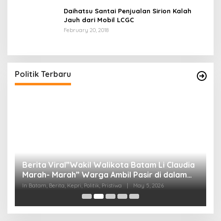
Daihatsu Santai Penjualan Sirion Kalah
Jauh dari Mobil LCGC
February 20, 2018
Politik Terbaru
Berita Viral”Wakil Walikota Batam Li Claudia
M
Marah- Marah” Warga Ambil Pasir di dalam
C
Parit, Dinilai Rusak Harkat Martabat dan Lukai
D
In Batam, Berita, Kepri, Politik, Pristiwa
|
May 5, 2026
In 
Perasaan Warga