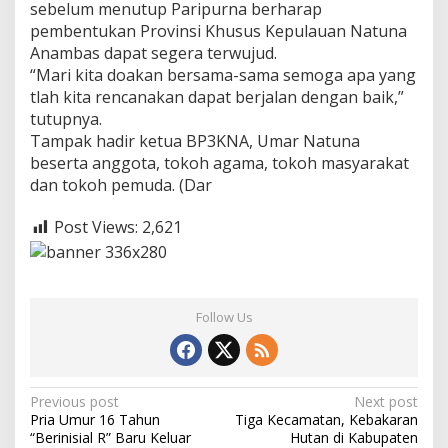
sebelum menutup Paripurna berharap
pembentukan Provinsi Khusus Kepulauan Natuna
Anambas dapat segera terwujud.
“Mari kita doakan bersama-sama semoga apa yang
tlah kita rencanakan dapat berjalan dengan baik,”
tutupnya.
Tampak hadir ketua BP3KNA, Umar Natuna
beserta anggota, tokoh agama, tokoh masyarakat
dan tokoh pemuda. (Dar
Post Views:
2,621
Follow Us
P
Previous post
Next post
Pria Umur 16 Tahun
Tiga Kecamatan, Kebakaran
o
“Berinisial R” Baru Keluar
Hutan di Kabupaten