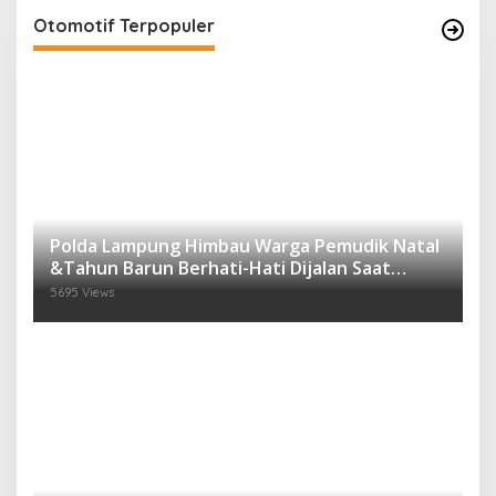
Otomotif Terpopuler
Polda Lampung Himbau Warga Pemudik Natal
&Tahun Barun Berhati-Hati Dijalan Saat
Melintas di -Titik Rawan Kecelakaan
5695 Views