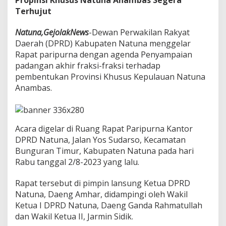
Propinsi Khusus Natuna Anambas Segera
R
Terhujut
D
N
a
Natuna,GejolakNews
-Dewan Perwakilan Rakyat
t
Daerah (DPRD) Kabupaten Natuna menggelar
u
Rapat paripurna dengan agenda Penyampaian
n
padangan akhir fraksi-fraksi terhadap
a
pembentukan Provinsi Khusus Kepulauan Natuna
"
S
Anambas.
e
m
u
a
Acara digelar di Ruang Rapat Paripurna Kantor
F
DPRD Natuna, Jalan Yos Sudarso, Kecamatan
r
a
Bunguran Timur, Kabupaten Natuna pada hari
k
Rabu tanggal 2/8-2023 yang lalu.
s
i
Rapat tersebut di pimpin lansung Ketua DPRD
S
Natuna, Daeng Amhar, didampingi oleh Wakil
e
t
Ketua I DPRD Natuna, Daeng Ganda Rahmatullah
u
dan Wakil Ketua II, Jarmin Sidik.
j