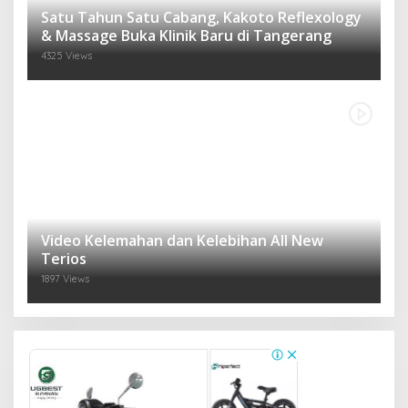
Satu Tahun Satu Cabang, Kakoto Reflexology
& Massage Buka Klinik Baru di Tangerang
4325 Views
Video Kelemahan dan Kelebihan All New
Terios
1897 Views