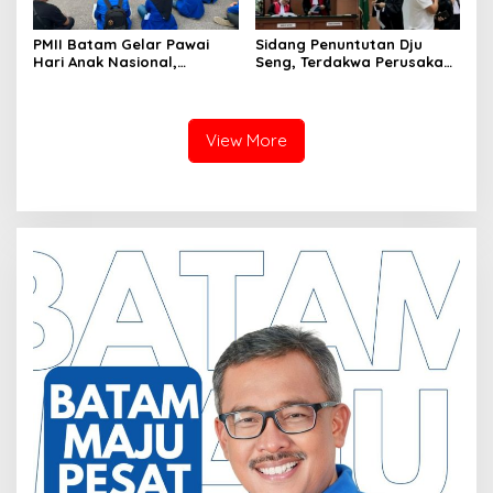
PMII Batam Gelar Pawai
Sidang Penuntutan Dju
Hari Anak Nasional,
Seng, Terdakwa Perusakan
Serahkan Rapor Merah
Hutan Lindung di
untuk Pemko dan DPRD
Pengadilan Negeri Batam
Kota Batam
Tiga Kali di Tunda?
View More