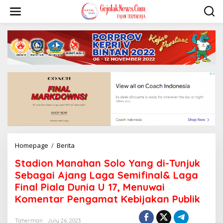
S
k
i
p
t
o
c
o
n
t
e
n
t
Homepage
/
Berita
S
t
Stadion Manahan Solo Yang di-Tunjuk
a
d
Sebagai Ajang Laga Semifinal& Laga
i
Final Piala Dunia U 17, Menuwai
o
Komentar Pengamat Kebijakan Publik
n
M
a
Taherman
July 26, 2023