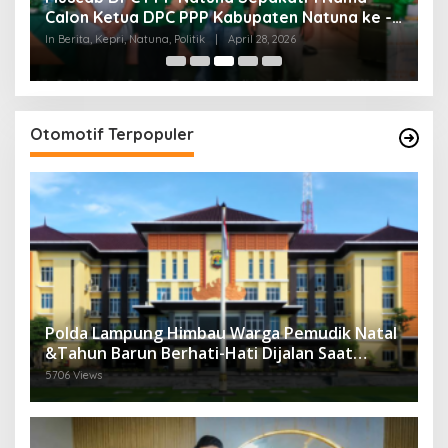
Calon Ketua DPC PPP Kabupaten Natuna ke -
R
ai
DPP PPP
In Berita, Kepri, Natuna, Politik
|
April 28, 2026
In 
Otomotif Terpopuler
Polda Lampung Himbau Warga Pemudik Natal
&Tahun Barun Berhati-Hati Dijalan Saat
Melintas di -Titik Rawan Kecelakaan
5706 Views