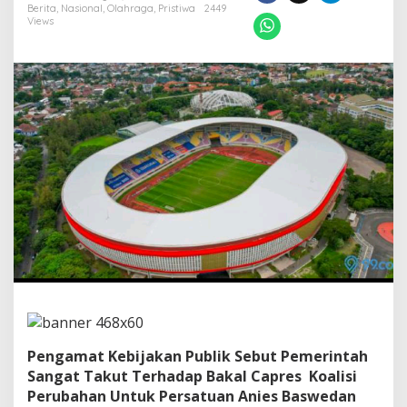
n
Berita
,
Nasional
,
Olahraga
,
Pristiwa
2449
a
Views
h
a
n
S
o
l
o
Y
a
n
g
d
i
-
T
u
n
j
u
k
Pengamat Kebijakan Publik Sebut Pemerintah
S
Sangat Takut Terhadap Bakal Capres Koalisi
e
Perubahan Untuk Persatuan Anies Baswedan
b