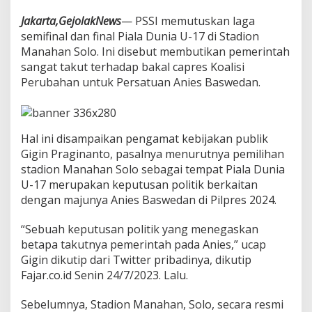
a
g
Jakarta,GejolakNews
— PSSI memutuskan laga
a
semifinal dan final Piala Dunia U-17 di Stadion
i
Manahan Solo. Ini disebut membutikan pemerintah
A
sangat takut terhadap bakal capres Koalisi
j
Perubahan untuk Persatuan Anies Baswedan.
a
n
g
L
a
Hal ini disampaikan pengamat kebijakan publik
g
Gigin Praginanto, pasalnya menurutnya pemilihan
a
stadion Manahan Solo sebagai tempat Piala Dunia
S
e
U-17 merupakan keputusan politik berkaitan
m
dengan majunya Anies Baswedan di Pilpres 2024.
i
f
“Sebuah keputusan politik yang menegaskan
i
betapa takutnya pemerintah pada Anies,” ucap
n
a
Gigin dikutip dari Twitter pribadinya, dikutip
l
Fajar.co.id Senin 24/7/2023. Lalu.
&
L
Sebelumnya, Stadion Manahan, Solo, secara resmi
a