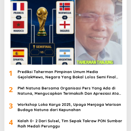
1
Prediksi Taherman Pimpinan Umum Media
GejolakMews, Negara Yang Bakal Lolos Semi Final
Piala Dunia Tahun 2026
2
PWI Natuna Bersama Organisasi Pers Yang Ada di
Natuna, Mengucapkan Terimaksih Dan Apresiasi Atas
Kegiatan Ramah-Tamah silatuhrahim, Polres Natuna
3
dan Insan Pers
Workshop Loka Karya 2025, Upaya Menjaga Warisan
Budaya Natuna dari Kepunahan
4
Kalah 0- 2 Dari Sulsel, Tim Sepak Takraw PON Sumbar
Raih Medali Perunggu