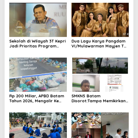
Sekolah di Wilayah 3T Kepri
Dua Lagu Karya Pangdam
Jadi Prioritas Program
VI/Mulawarman Mayjen TNI
Revitalisasi Nasional Tahun
Krido Pramono Jadi Ikon
2026
Singing Competition HUT
Ke-81 RI
Rp 200 Miliar, APBD Batam
SMKN5 Batam
Tahun 2026, Mengalir Ke
Disorot:Tampa Memikirkan
Dinas Lingkungan Hidup
Dampak Bahaya
Batam, Belum Berhasil
Lingkungan, Gubernur
Bereskan Sampah
Kepri, Ansar Ahmad
Komersilkan Lahan Sekolah
Untuk Pendirian Tower