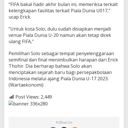
w
“FIFA bakal hadir akhir bulan ini, memeriksa terkait
a
kelengkapan fasilitas terkait Piala Dunia U017,”
i
ucap Erick.
K
o
“Untuk kota Solo, dulu sudah disiapkan menjadi
m
e
venue Piala Dunia U-20 namun akan tetap dicek
n
ulang FIFA,”
t
a
Pemilihan Solo sebagai tempat penyelenggaraan
r
semifinal dan final menimbulkan harapan dari Erick
P
e
Thohir. Dia berharap bahwa Solo akan
n
menciptakan sejarah baru bagi persepakbolaan
g
Indonesia melalui ajang Piala Dunia U-17 2023.
a
(Wartaekonomi)
m
a
t
Post Views:
2,449
K
e
b
i
j
Follow Us
a