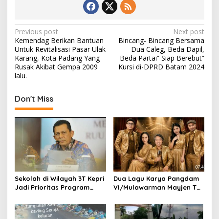
k
a
n
P
Previous post
Next post
P
Kemendag Berikan Bantuan
Bincang- Bincang Bersama
u
o
Untuk Revitalisasi Pasar Ulak
Dua Caleg, Beda Dapil,
b
s
Karang, Kota Padang Yang
Beda Partai” Siap Berebut”
l
Rusak Akibat Gempa 2009
Kursi di-DPRD Batam 2024
i
t
lalu.
k
n
Don't Miss
a
v
i
g
a
t
Sekolah di Wilayah 3T Kepri
Dua Lagu Karya Pangdam
i
Jadi Prioritas Program
VI/Mulawarman Mayjen TNI
o
Revitalisasi Nasional Tahun
Krido Pramono Jadi Ikon
2026
Singing Competition HUT
n
Ke-81 RI