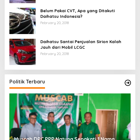
Belum Pakai CVT, Apa yang Ditakuti
Daihatsu Indonesia?
February 20, 2018
Daihatsu Santai Penjualan Sirion Kalah
Jauh dari Mobil LCGC
February 20, 2018
Politik Terbaru
a
Muscab DPC PPP Natuna Sepakati 1 Nama
B