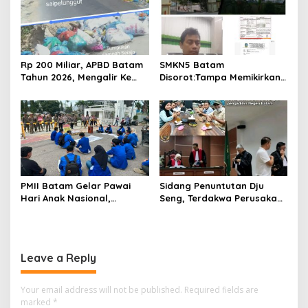
Rp 200 Miliar, APBD Batam
SMKN5 Batam
Tahun 2026, Mengalir Ke
Disorot:Tampa Memikirkan
Dinas Lingkungan Hidup
Dampak Bahaya
Batam, Belum Berhasil
Lingkungan, Gubernur
Bereskan Sampah
Kepri, Ansar Ahmad
Komersilkan Lahan Sekolah
Untuk Pendirian Tower
PMII Batam Gelar Pawai
Sidang Penuntutan Dju
Hari Anak Nasional,
Seng, Terdakwa Perusakan
Serahkan Rapor Merah
Hutan Lindung di
untuk Pemko dan DPRD
Pengadilan Negeri Batam
Kota Batam
Tiga Kali di Tunda?
Leave a Reply
Your email address will not be published.
Required fields are
marked
*