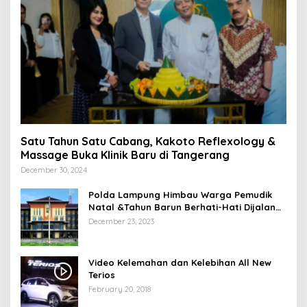
Satu Tahun Satu Cabang, Kakoto Reflexology &
Massage Buka Klinik Baru di Tangerang
December 30, 2024
Polda Lampung Himbau Warga Pemudik
Natal &Tahun Barun Berhati-Hati Dijalan
Saat Melintas di -Titik Rawan Kecelakaan
December 23, 2023
Video Kelemahan dan Kelebihan All New
Terios
February 20, 2018