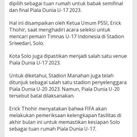
dipilih sebagai tuan rumah untuk babak semifinal
g
a
dan final Piala Dunia U-17 2023.
F
i
Hal ini disampaikan oleh Ketua Umum PSSI, Erick
n
Thohir, saat menghadiri acara seleksi untuk
a
mencari pemain Timnas U-17 Indonesia di Stadion
l
P
Sriwedari, Solo.
i
a
Kota Solo juga dipastikan menjadi salah satu venue
l
Piala Dunia U-17 2023.
a
D
u
Untuk diketahui, Stadion Manahan juga telah
n
ditunjuk sebagai salah satu stadion penyelenggara
i
Piala Dunia U-20 2023. Namun, Piala Dunia U-20
a
tersebut batal dilaksanakan.
U
1
7
Erick Thohir menyatakan bahwa FIFA akan
,
melakukan pemeriksaan kelengkapan fasilitas di
M
akhir bulan ini untuk memastikan kesiapan Solo
e
sebagai tuan rumah Piala Dunia U-17.
n
u