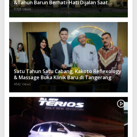
&Tahun Barun Berhati-Hati Dijalan Saat
Melintas di -Titik Rawan Kecelakaan
5703 Views
Satu Tahun Satu Cabang, Kakoto Reflexology
& Massage Buka Klinik Baru di Tangerang
4342 Views