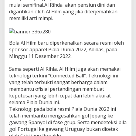
i
mulai semifinal,Al Rihda akan pensiun dini dan
a
digantikan oleh Al Hilm yang jika diterjemahkan
l
memiliki arti mimpi.
a
D
u
n
i
Bola Al Hilm baru diperkenalkan secara resmi oleh
a
sponsor apparel Piala Dunia 2022, Adidas, pada
2
Minggu 11 Desember 2022.
0
2
2
Sama seperti Al Rihla, Al Hilm juga akan memakai
,
teknologi terkini “Connected Ball”. Teknologi ini
M
yang telah terbukti sangat berharga dalam
e
membantu ofisial pertandingan membuat
m
keputusan yang lebih cepat dan lebih akurat
a
k
selama Piala Dunia ini.
a
Teknologi pada bola resmi Piala Dunia 2022 ini
i
telah membantu mengesahkan gol Jepang ke
B
gawang Spanyol di fase grup. Serta mendeteksi bila
o
l
gol Portugal ke gawang Uruguay bukan dicetak
a
oleh Cristiano Ronaldo.