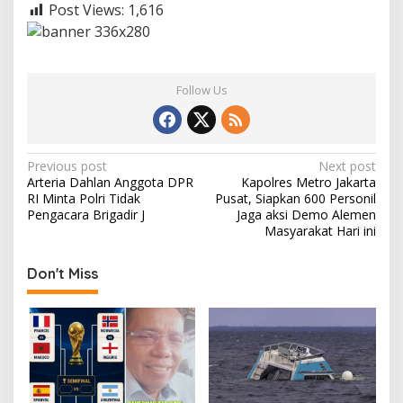
Post Views:
1,616
Follow Us
P
Previous post
Next post
Arteria Dahlan Anggota DPR
Kapolres Metro Jakarta
o
RI Minta Polri Tidak
Pusat, Siapkan 600 Personil
s
Pengacara Brigadir J
Jaga aksi Demo Alemen
Masyarakat Hari ini
t
n
Don't Miss
a
v
i
g
a