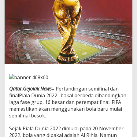
k
a
n
P
e
r
t
a
n
d
i
n
g
a
n
S
Qatar,Gejolak News
–
Pertandingan semifinal dan
i
finalPiala Dunia 2022. bakal berbeda dibandingkan
m
i
laga fase grup, 16 besar dan perempat final. FIFA
f
memastikan akan menggunakan bola baru mulai
i
semifinal besok.
n
a
Sejak Piala Dunia 2022 dimulai pada 20 November
l
P
2022, bola yang dipakai adalah Al Rihla. Namun