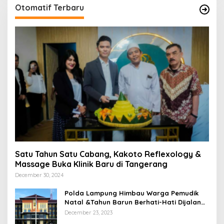
Otomatif Terbaru
Satu Tahun Satu Cabang, Kakoto Reflexology &
Massage Buka Klinik Baru di Tangerang
December 30, 2024
Polda Lampung Himbau Warga Pemudik
Natal &Tahun Barun Berhati-Hati Dijalan
Saat Melintas di -Titik Rawan Kecelakaan
December 23, 2023