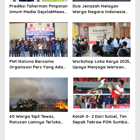
t
Prediksi Taherman Pimpinan
Dua Jenazah Nelayan
Umum Media GejolakMews,
Warga Negara Indonesia
i
Negara Yang Bakal Lolos
Ditemukan, Kecelakaan
o
Semi Final Piala Dunia
Kapal di Protugal
Tahun 2026
n
PWI Natuna Bersama
Workshop Loka Karya 2025,
Organisasi Pers Yang Ada
Upaya Menjaga Warisan
di Natuna, Mengucapkan
Budaya Natuna dari
Terimaksih Dan Apresiasi
Kepunahan
Atas Kegiatan Ramah-
Tamah silatuhrahim, Polres
Natuna dan Insan Pers
60 Warga Sipil Tewas,
Kalah 0- 2 Dari Sulsel, Tim
Ratusan Lainnya Terluka
Sepak Takraw PON Sumbar
Akibat Serangan Bom Dan
Raih Medali Perunggu
Rudal di Sudan