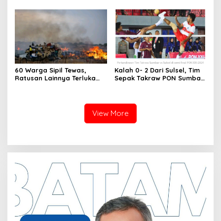
Terimaksih Dan Apresiasi
Kepunahan
Atas Kegiatan Ramah-
Tamah silatuhrahim, Polres
Natuna dan Insan Pers
60 Warga Sipil Tewas,
Kalah 0- 2 Dari Sulsel, Tim
Ratusan Lainnya Terluka
Sepak Takraw PON Sumbar
Akibat Serangan Bom Dan
Raih Medali Perunggu
Rudal di Sudan
View More