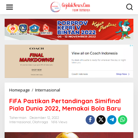
S
k
i
p
t
o
c
o
n
t
e
n
t
Homepage
/
Internasional
F
i
FiFA Pastikan Pertandingan Simifinal
F
A
Piala Dunia 2022, Memakai Bola Baru
P
a
Taherman
December 12, 2022
Internasional
,
Olahraga
1616 Views
s
t
i