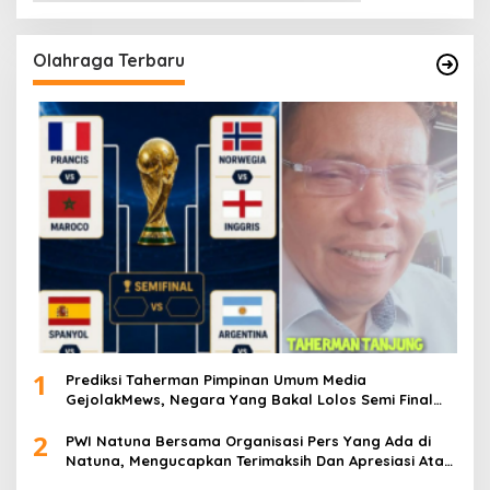
Olahraga Terbaru
1
Prediksi Taherman Pimpinan Umum Media
GejolakMews, Negara Yang Bakal Lolos Semi Final
Piala Dunia Tahun 2026
2
PWI Natuna Bersama Organisasi Pers Yang Ada di
Natuna, Mengucapkan Terimaksih Dan Apresiasi Atas
Kegiatan Ramah-Tamah silatuhrahim, Polres Natuna