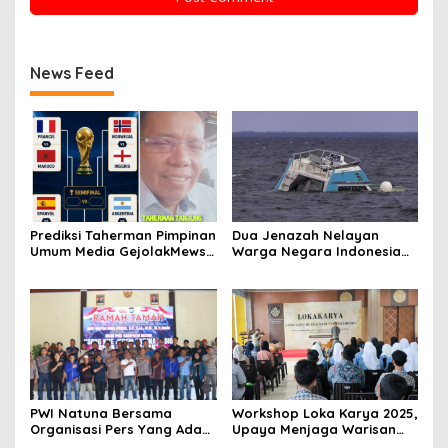
News Feed
Prediksi Taherman Pimpinan
Dua Jenazah Nelayan
Umum Media GejolakMews,
Warga Negara Indonesia
Negara Yang Bakal Lolos
Ditemukan, Kecelakaan
Semi Final Piala Dunia
Kapal di Protugal
Tahun 2026
PWI Natuna Bersama
Workshop Loka Karya 2025,
Organisasi Pers Yang Ada
Upaya Menjaga Warisan
di Natuna, Mengucapkan
Budaya Natuna dari