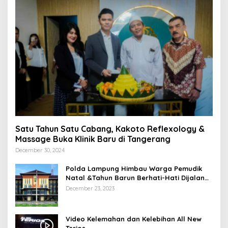
Satu Tahun Satu Cabang, Kakoto Reflexology &
Massage Buka Klinik Baru di Tangerang
December 30, 2024
Polda Lampung Himbau Warga Pemudik
Natal &Tahun Barun Berhati-Hati Dijalan
Saat Melintas di -Titik Rawan Kecelakaan
December 23, 2023
Video Kelemahan dan Kelebihan All New