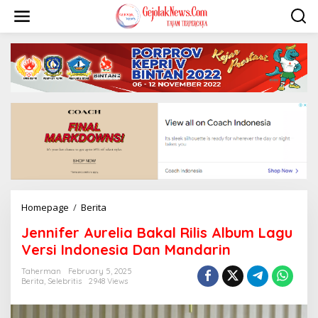
S
k
i
p
t
o
c
o
n
t
e
n
t
Homepage
/
Berita
J
e
Jennifer Aurelia Bakal Rilis Album Lagu
n
n
Versi Indonesia Dan Mandarin
i
f
Taherman
February 5, 2025
Berita
,
Selebritis
2948 Views
e
r
A