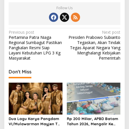
Follow Us
P
Previous post
Next post
Pertamina Patra Niaga
Presiden Prabowo Subianto
o
Regional Sumbagut Pastikan
Tegaskan, Akan Tindak
s
Pangkalan Resmi Siap
Tegas Aparat Negara Yang
Layani Kebutuhan LPG 3 Kg
Menghalangi Kebijakan
t
Masyarakat
Pemerintah
n
Don't Miss
a
v
i
g
a
t
Dua Lagu Karya Pangdam
Rp 200 Miliar, APBD Batam
i
VI/Mulawarman Mayjen TNI
Tahun 2026, Mengalir Ke
Krido Pramono Jadi Ikon
Dinas Lingkungan Hidup