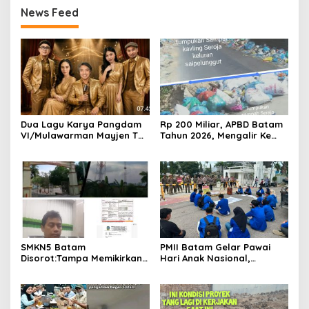
News Feed
Dua Lagu Karya Pangdam
Rp 200 Miliar, APBD Batam
VI/Mulawarman Mayjen TNI
Tahun 2026, Mengalir Ke
Krido Pramono Jadi Ikon
Dinas Lingkungan Hidup
Singing Competition HUT
Batam, Belum Berhasil
Ke-81 RI
Bereskan Sampah
SMKN5 Batam
PMII Batam Gelar Pawai
Disorot:Tampa Memikirkan
Hari Anak Nasional,
Dampak Bahaya
Serahkan Rapor Merah
Lingkungan, Gubernur
untuk Pemko dan DPRD
Kepri, Ansar Ahmad
Kota Batam
Komersilkan Lahan Sekolah