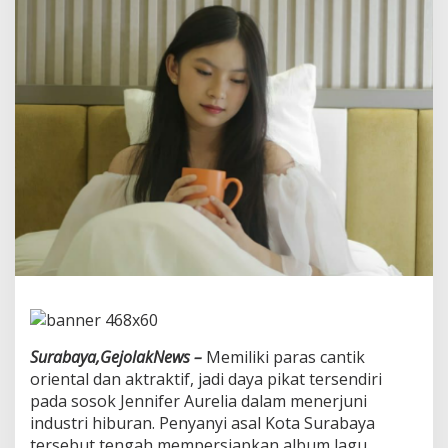
u
r
e
l
i
a
B
a
k
a
l
R
i
l
i
s
A
l
b
u
Surabaya,GejolakNews –
Memiliki paras cantik
m
oriental dan aktraktif, jadi daya pikat tersendiri
L
pada sosok Jennifer Aurelia dalam menerjuni
a
g
industri hiburan. Penyanyi asal Kota Surabaya
u
tersebut tengah mempersiapkan album lagu