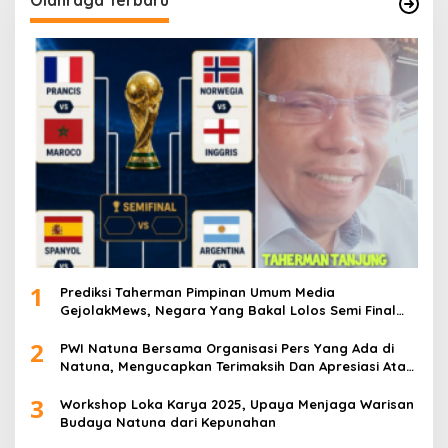
1
Prediksi Taherman Pimpinan Umum Media
GejolakMews, Negara Yang Bakal Lolos Semi Final
Piala Dunia Tahun 2026
2
PWI Natuna Bersama Organisasi Pers Yang Ada di
Natuna, Mengucapkan Terimaksih Dan Apresiasi Atas
Kegiatan Ramah-Tamah silatuhrahim, Polres Natuna
3
dan Insan Pers
Workshop Loka Karya 2025, Upaya Menjaga Warisan
Budaya Natuna dari Kepunahan