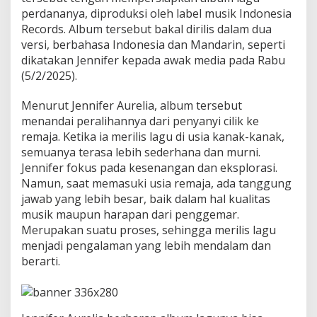
V
perdananya, diproduksi oleh label musik Indonesia
e
Records. Album tersebut bakal dirilis dalam dua
r
versi, berbahasa Indonesia dan Mandarin, seperti
s
i
dikatakan Jennifer kepada awak media pada Rabu
I
(5/2/2025).
n
d
Menurut Jennifer Aurelia, album tersebut
o
menandai peralihannya dari penyanyi cilik ke
n
e
remaja. Ketika ia merilis lagu di usia kanak-kanak,
s
semuanya terasa lebih sederhana dan murni.
i
Jennifer fokus pada kesenangan dan eksplorasi.
a
Namun, saat memasuki usia remaja, ada tanggung
D
a
jawab yang lebih besar, baik dalam hal kualitas
n
musik maupun harapan dari penggemar.
M
Merupakan suatu proses, sehingga merilis lagu
a
menjadi pengalaman yang lebih mendalam dan
n
berarti.
d
a
r
i
n