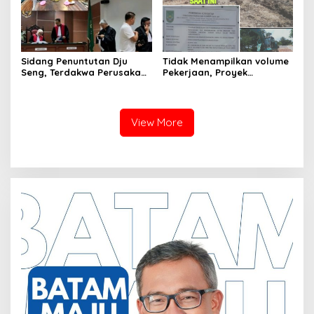
Untuk Pendirian Tower
Sidang Penuntutan Dju
Tidak Menampilkan volume
Seng, Terdakwa Perusakan
Pekerjaan, Proyek
Hutan Lindung di
drainase, Ruas Makam
Pengadilan Negeri Batam
Pahlawan–RS Graha
Tiga Kali di Tunda?
Hermine Batu Aji, Di Sorot
View More