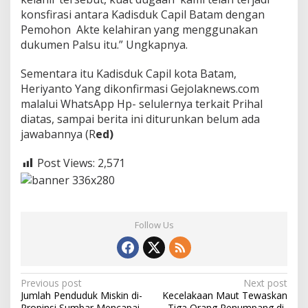
l
konsfirasi antara Kadisduk Capil Batam dengan
r
Pemohon Akte kelahiran yang menggunakan
e
dukumen Palsu itu.” Ungkapnya.
s
t
a
Sementara itu Kadisduk Capil kota Batam,
B
Heriyanto Yang dikonfirmasi Gejolaknews.com
a
malalui WhatsApp Hp- selulernya terkait Prihal
r
diatas, sampai berita ini diturunkan belum ada
e
l
jawabannya (R
ed)
a
n
Post Views:
2,571
g
Follow Us
P
Previous post
Next post
Jumlah Penduduk Miskin di-
Kecelakaan Maut Tewaskan
o
Propinsi Sumbar Mencapai
Tiga Orang Penumpang di-