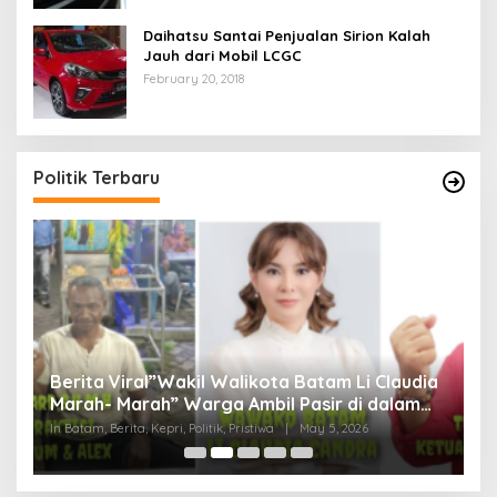
Daihatsu Santai Penjualan Sirion Kalah
Jauh dari Mobil LCGC
February 20, 2018
Politik Terbaru
Berita Viral”Wakil Walikota Batam Li Claudia
M
Marah- Marah” Warga Ambil Pasir di dalam
C
Parit, Dinilai Rusak Harkat Martabat dan Lukai
D
In Batam, Berita, Kepri, Politik, Pristiwa
|
May 5, 2026
In 
Perasaan Warga