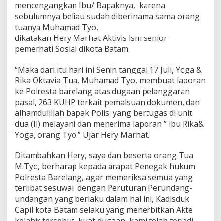
mencengangkan Ibu/ Bapaknya, karena
t
a
sebulumnya beliau sudah diberinama sama orang
m
tuanya Muhamad Tyo,
d
dikatakan Hery Marhat Aktivis lsm senior
i
pemerhati Sosial dikota Batam.
-
L
a
“Maka dari itu hari ini Senin tanggal 17 Juli, Yoga &
p
Rika Oktavia Tua, Muhamad Tyo, membuat laporan
o
ke Polresta barelang atas dugaan pelanggaran
r
pasal, 263 KUHP terkait pemalsuan dokumen, dan
k
a
alhamdulillah bapak Polisi yang bertugas di unit
n
dua (II) melayani dan menerima laporan ” ibu Rika&
K
Yoga, orang Tyo.” Ujar Hery Marhat.
e
-
Ditambahkan Hery, saya dan beserta orang Tua
P
o
M.Tyo, berharap kepada arapat Penegak hukum
l
Polresta Barelang, agar memeriksa semua yang
i
terlibat sesuwai dengan Peruturan Perundang-
s
undangan yang berlaku dalam hal ini, Kadisduk
i
Capil kota Batam selaku yang menerbitkan Akte
P
o
kelahir tersebut, kuat dugaan kami telah terjadi