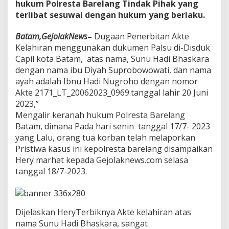
hukum Polresta Barelang Tindak Pihak yang
e
n
terlibat sesuwai dengan hukum yang berlaku.
P
a
Batam,GejolakNews
–
Dugaan Penerbitan Akte
l
Kelahiran menggunakan dukumen Palsu di-Disduk
s
Capil kota Batam, atas nama, Sunu Hadi Bhaskara
u
"
dengan nama ibu Diyah Suprobowowati, dan nama
D
ayah adalah Ibnu Hadi Nugroho dengan nomor
i
Akte 2171_LT_20062023_0969.tanggal lahir 20 Juni
s
2023,”
d
Mengalir keranah hukum Polresta Barelang
u
k
Batam, dimana Pada hari senin tanggal 17/7- 2023
C
yang Lalu, orang tua korban telah melaporkan
a
Pristiwa kasus ini kepolresta barelang disampaikan
p
Hery marhat kepada Gejolaknews.com selasa
i
l
tanggal 18/7-2023.
k
o
t
a
Dijelaskan HeryTerbiknya Akte kelahiran atas
B
nama Sunu Hadi Bhaskara, sangat
a