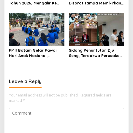
Tahun 2026, Mengalir Ke
Disorot:Tampa Memikirkan
Dinas Lingkungan Hidup
Dampak Bahaya
Batam, Belum Berhasil
Lingkungan, Gubernur
Bereskan Sampah
Kepri, Ansar Ahmad
Komersilkan Lahan Sekolah
Untuk Pendirian Tower
PMII Batam Gelar Pawai
Sidang Penuntutan Dju
Hari Anak Nasional,
Seng, Terdakwa Perusakan
Serahkan Rapor Merah
Hutan Lindung di
untuk Pemko dan DPRD
Pengadilan Negeri Batam
Kota Batam
Tiga Kali di Tunda?
Leave a Reply
Your email address will not be published.
Required fields are
marked
*