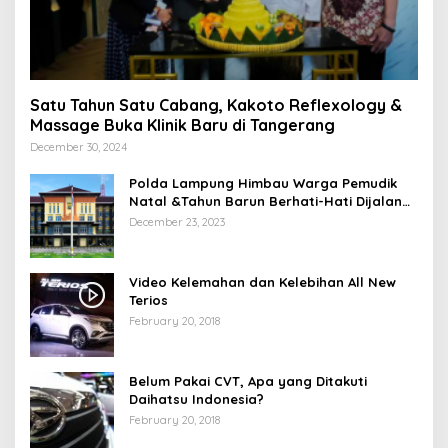
Satu Tahun Satu Cabang, Kakoto Reflexology &
Massage Buka Klinik Baru di Tangerang
December 30, 2024
Polda Lampung Himbau Warga Pemudik
Natal &Tahun Barun Berhati-Hati Dijalan
Saat Melintas di -Titik Rawan Kecelakaan
December 23, 2023
Video Kelemahan dan Kelebihan All New
Terios
February 20, 2018
Belum Pakai CVT, Apa yang Ditakuti
Daihatsu Indonesia?
February 20, 2018