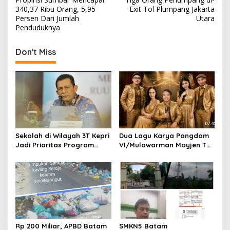
s
340,37 Ribu Orang, 5,95
Exit Tol Plumpang Jakarta
Persen Dari Jumlah
Utara
t
Penduduknya
n
Don't Miss
a
v
i
g
a
t
Sekolah di Wilayah 3T Kepri
Dua Lagu Karya Pangdam
i
Jadi Prioritas Program
VI/Mulawarman Mayjen TNI
o
Revitalisasi Nasional Tahun
Krido Pramono Jadi Ikon
2026
Singing Competition HUT
n
Ke-81 RI
Rp 200 Miliar, APBD Batam
SMKN5 Batam