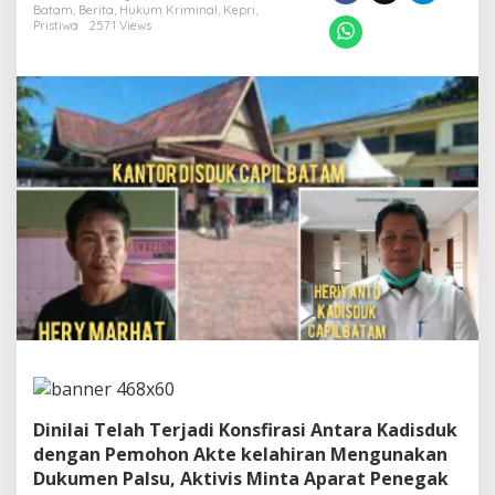
b
Batam
,
Berita
,
Hukum Kriminal
,
Kepri
,
i
Pristiwa
2571 Views
t
k
a
n
A
k
t
e
K
e
l
a
h
i
r
a
n
"
D
u
Dinilai Telah Terjadi Konsfirasi Antara Kadisduk
k
dengan Pemohon Akte kelahiran Mengunakan
u
Dukumen Palsu, Aktivis Minta Aparat Penegak
m