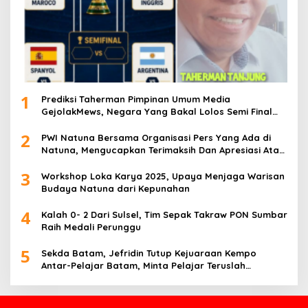
1
Prediksi Taherman Pimpinan Umum Media
GejolakMews, Negara Yang Bakal Lolos Semi Final
Piala Dunia Tahun 2026
2
PWI Natuna Bersama Organisasi Pers Yang Ada di
Natuna, Mengucapkan Terimaksih Dan Apresiasi Atas
Kegiatan Ramah-Tamah silatuhrahim, Polres Natuna
3
dan Insan Pers
Workshop Loka Karya 2025, Upaya Menjaga Warisan
Budaya Natuna dari Kepunahan
4
Kalah 0- 2 Dari Sulsel, Tim Sepak Takraw PON Sumbar
Raih Medali Perunggu
5
Sekda Batam, Jefridin Tutup Kejuaraan Kempo
Antar-Pelajar Batam, Minta Pelajar Teruslah
Berprestasi di Masa Depan