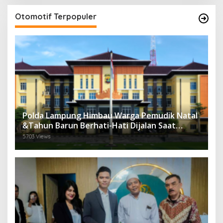
Otomotif Terpopuler
Polda Lampung Himbau Warga Pemudik Natal
&Tahun Barun Berhati-Hati Dijalan Saat
Melintas di -Titik Rawan Kecelakaan
5703 Views