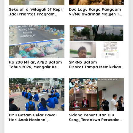
Sekolah di Wilayah 3T Kepri
Dua Lagu Karya Pangdam
Jadi Prioritas Program
VI/Mulawarman Mayjen TNI
Revitalisasi Nasional Tahun
Krido Pramono Jadi Ikon
2026
Singing Competition HUT
Ke-81 RI
Rp 200 Miliar, APBD Batam
SMKN5 Batam
Tahun 2026, Mengalir Ke
Disorot:Tampa Memikirkan
Dinas Lingkungan Hidup
Dampak Bahaya
Batam, Belum Berhasil
Lingkungan, Gubernur
Bereskan Sampah
Kepri, Ansar Ahmad
Komersilkan Lahan Sekolah
Untuk Pendirian Tower
PMII Batam Gelar Pawai
Sidang Penuntutan Dju
Hari Anak Nasional,
Seng, Terdakwa Perusakan
Serahkan Rapor Merah
Hutan Lindung di
untuk Pemko dan DPRD
Pengadilan Negeri Batam