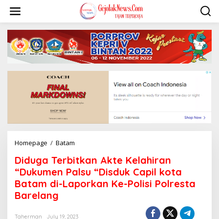
S
k
i
p
t
o
c
o
n
t
e
n
t
Homepage
/
Batam
D
i
Diduga Terbitkan Akte Kelahiran
d
u
“Dukumen Palsu “Disduk Capil kota
g
Batam di-Laporkan Ke-Polisi Polresta
a
Barelang
T
e
r
Taherman
July 19, 2023