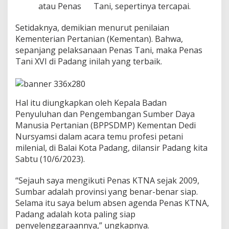
n
atau Penas Tani, sepertinya tercapai.
a
s
Setidaknya, demikian menurut penilaian
T
Kementerian Pertanian (Kementan). Bahwa,
a
sepanjang pelaksanaan Penas Tani, maka Penas
n
i
Tani XVI di Padang inilah yang terbaik.
T
e
r
b
Hal itu diungkapkan oleh Kepala Badan
a
Penyuluhan dan Pengembangan Sumber Daya
i
k
Manusia Pertanian (BPPSDMP) Kementan Dedi
Nursyamsi dalam acara temu profesi petani
milenial, di Balai Kota Padang, dilansir Padang kita
Sabtu (10/6/2023).
“Sejauh saya mengikuti Penas KTNA sejak 2009,
Sumbar adalah provinsi yang benar-benar siap.
Selama itu saya belum absen agenda Penas KTNA,
Padang adalah kota paling siap
penyelenggaraannya,” ungkapnya.