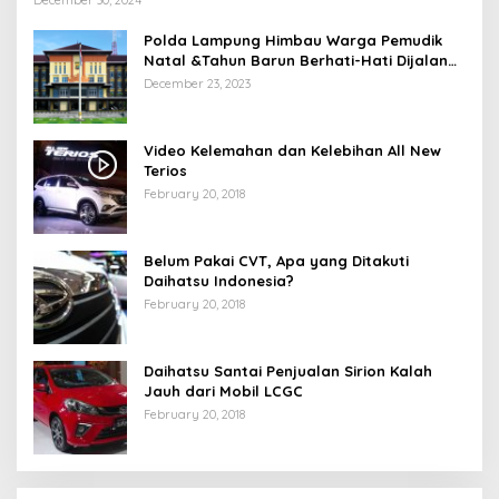
Polda Lampung Himbau Warga Pemudik
Natal &Tahun Barun Berhati-Hati Dijalan
Saat Melintas di -Titik Rawan Kecelakaan
December 23, 2023
Video Kelemahan dan Kelebihan All New
Terios
February 20, 2018
Belum Pakai CVT, Apa yang Ditakuti
Daihatsu Indonesia?
February 20, 2018
Daihatsu Santai Penjualan Sirion Kalah
Jauh dari Mobil LCGC
February 20, 2018