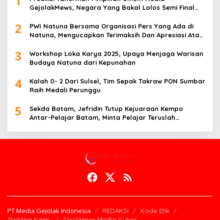
1
GejolakMews, Negara Yang Bakal Lolos Semi Final
Piala Dunia Tahun 2026
2
PWI Natuna Bersama Organisasi Pers Yang Ada di
Natuna, Mengucapkan Terimaksih Dan Apresiasi Atas
Kegiatan Ramah-Tamah silatuhrahim, Polres Natuna
3
dan Insan Pers
Workshop Loka Karya 2025, Upaya Menjaga Warisan
Budaya Natuna dari Kepunahan
4
Kalah 0- 2 Dari Sulsel, Tim Sepak Takraw PON Sumbar
Raih Medali Perunggu
5
Sekda Batam, Jefridin Tutup Kejuaraan Kempo
Antar-Pelajar Batam, Minta Pelajar Teruslah
Berprestasi di Masa Depan
PT Media Gejolak Indonesia
REDAKSI
Kode Etik
Tentang Kami
Disclaimer Media Cyber