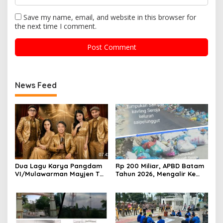
Save my name, email, and website in this browser for
the next time I comment.
News Feed
Dua Lagu Karya Pangdam
Rp 200 Miliar, APBD Batam
VI/Mulawarman Mayjen TNI
Tahun 2026, Mengalir Ke
Krido Pramono Jadi Ikon
Dinas Lingkungan Hidup
Singing Competition HUT
Batam, Belum Berhasil
Ke-81 RI
Bereskan Sampah