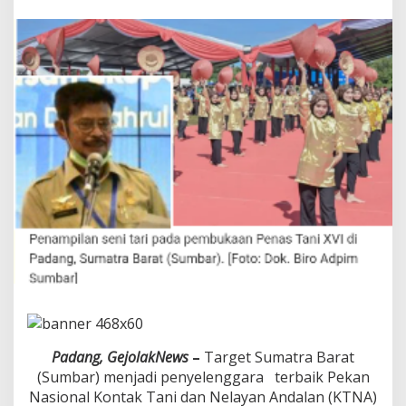
i
l
a
i
S
u
m
b
a
r
P
e
n
y
e
l
e
n
g
g
a
r
Padang, GejolakNews
–
Target Sumatra Barat
a
(Sumbar) menjadi penyelenggara terbaik Pekan
P
Nasional Kontak Tani dan Nelayan Andalan (KTNA)
e