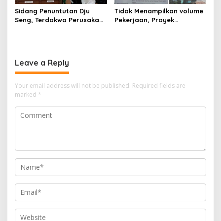
Sidang Penuntutan Dju
Tidak Menampilkan volume
Seng, Terdakwa Perusakan
Pekerjaan, Proyek
Hutan Lindung di
drainase, Ruas Makam
Pengadilan Negeri Batam
Pahlawan–RS Graha
Tiga Kali di Tunda?
Hermine Batu Aji, Di Sorot
Leave a Reply
Your email address will not be published.
Required fields are
marked
*