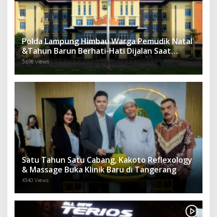
Polda Lampung Himbau Warga Pemudik Natal
&Tahun Barun Berhati-Hati Dijalan Saat
Melintas di -Titik Rawan Kecelakaan
5698 Views
Satu Tahun Satu Cabang, Kakoto Reflexology
& Massage Buka Klinik Baru di Tangerang
4340 Views