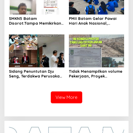
SMKN5 Batam
PMII Batam Gelar Pawai
Disorot:Tampa Memikirkan
Hari Anak Nasional,
Dampak Bahaya
Serahkan Rapor Merah
Lingkungan, Gubernur
untuk Pemko dan DPRD
Kepri, Ansar Ahmad
Kota Batam
Komersilkan Lahan Sekolah
Untuk Pendirian Tower
Sidang Penuntutan Dju
Tidak Menampilkan volume
Seng, Terdakwa Perusakan
Pekerjaan, Proyek
Hutan Lindung di
drainase, Ruas Makam
Pengadilan Negeri Batam
Pahlawan–RS Graha
Tiga Kali di Tunda?
Hermine Batu Aji, Di Sorot
View More