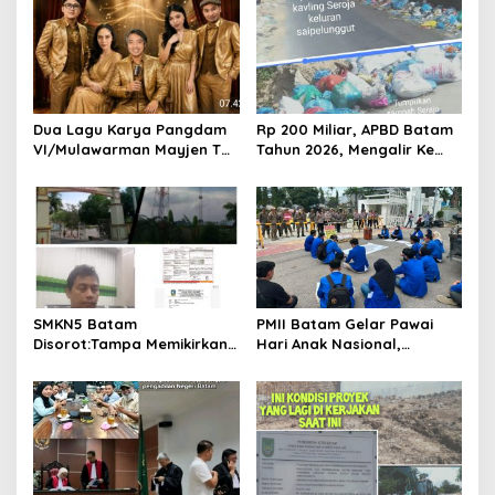
i
g
a
t
Dua Lagu Karya Pangdam
Rp 200 Miliar, APBD Batam
i
VI/Mulawarman Mayjen TNI
Tahun 2026, Mengalir Ke
o
Krido Pramono Jadi Ikon
Dinas Lingkungan Hidup
Singing Competition HUT
Batam, Belum Berhasil
n
Ke-81 RI
Bereskan Sampah
SMKN5 Batam
PMII Batam Gelar Pawai
Disorot:Tampa Memikirkan
Hari Anak Nasional,
Dampak Bahaya
Serahkan Rapor Merah
Lingkungan, Gubernur
untuk Pemko dan DPRD
Kepri, Ansar Ahmad
Kota Batam
Komersilkan Lahan Sekolah
Untuk Pendirian Tower