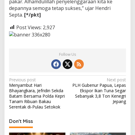
pakar. Alhamdulillah penyelenggaraan kita ke
depannya semoga tetap sukses,” ujar Hendri
Septa.
[*/pkt]
Post Views:
2,927
Follow Us
P
Previous post
Next post
Menyambut Hari
PLH Gubenur Papua, Lepas
o
Bhayangkara, Jefridin Sekda
Ekspor Ikan Tuna Segar
s
Batam Bersama Polda Kepri
Sebanyak 3,8 Ton Kenegri
Tanam Ribuan Bakau
Jepang
t
Serentak di-Pulau Setokok
n
Don't Miss
a
v