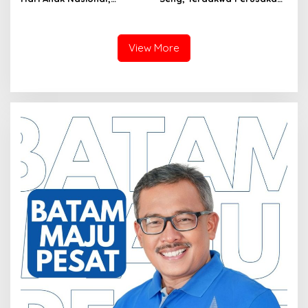
Serahkan Rapor Merah
Hutan Lindung di
untuk Pemko dan DPRD
Pengadilan Negeri Batam
Kota Batam
Tiga Kali di Tunda?
View More