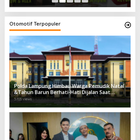
Otomotif Terpopuler
Polda Lampung Himbau Warga Pemudik Natal
&Tahun Barun Berhati-Hati Dijalan Saat
Melintas di -Titik Rawan Kecelakaan
5703 Views