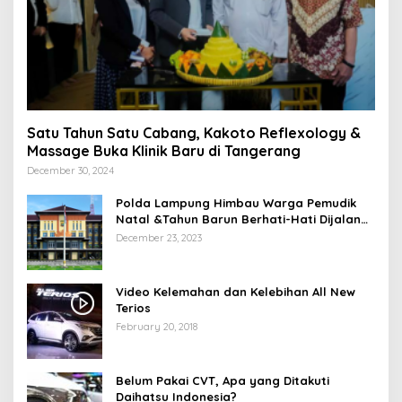
Satu Tahun Satu Cabang, Kakoto Reflexology &
Massage Buka Klinik Baru di Tangerang
December 30, 2024
Polda Lampung Himbau Warga Pemudik
Natal &Tahun Barun Berhati-Hati Dijalan
Saat Melintas di -Titik Rawan Kecelakaan
December 23, 2023
Video Kelemahan dan Kelebihan All New
Terios
February 20, 2018
Belum Pakai CVT, Apa yang Ditakuti
Daihatsu Indonesia?