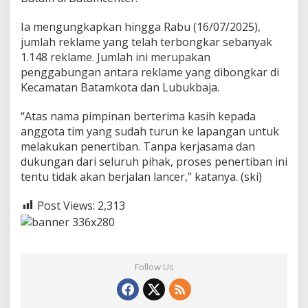
n
i
Ia mengungkapkan hingga Rabu (16/07/2025),
t
jumlah reklame yang telah terbongkar sebanyak
D
1.148 reklame. Jumlah ini merupakan
i
t
penggabungan antara reklame yang dibongkar di
e
Kecamatan Batamkota dan Lubukbaja.
r
t
“Atas nama pimpinan berterima kasih kepada
i
anggota tim yang sudah turun ke lapangan untuk
b
k
melakukan penertiban. Tanpa kerjasama dan
a
dukungan dari seluruh pihak, proses penertiban ini
n
tentu tidak akan berjalan lancer,” katanya. (ski)
Post Views:
2,313
Follow Us