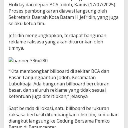
e
Holiday dan depan BCA Jodoh, Kamis (17/07/2025).
k
Proses pembongkaran diawasi langsung oleh
l
Sekretaris Daerah Kota Batam H Jefridin, yang juga
a
selaku ketua tim.
m
e
d
Jefridin mengungkapkan, terdapat bangunan
i
reklame raksasa yang akan diturunkan oleh
J
timnya.
o
d
o
h
:
“Kita membongkar billboard di sekitar BCA dan
T
Pasar Tanjungpantun Jodoh, Kecamatan
o
Lubukbaja. Ada bangunan billboard berukuran
t
besar, dan seluruh reklame yang tidak sesuai
a
l
ketentuan juga ditertibkan,” jelasnya.
1
.
Saat berada di lokasi, satu billboard berukuran
1
raksasa berhasil ditumbangkan oleh tim, kemudian
4
diangkut langsung ke Gedung Bersama Pemko
8
U
Batam di Batamcenter.