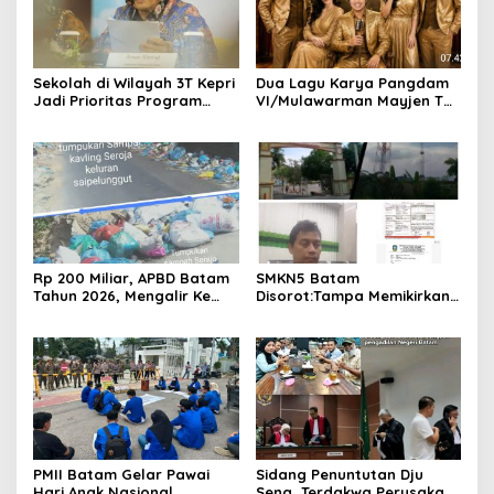
Sekolah di Wilayah 3T Kepri
Dua Lagu Karya Pangdam
Jadi Prioritas Program
VI/Mulawarman Mayjen TNI
Revitalisasi Nasional Tahun
Krido Pramono Jadi Ikon
2026
Singing Competition HUT
Ke-81 RI
Rp 200 Miliar, APBD Batam
SMKN5 Batam
Tahun 2026, Mengalir Ke
Disorot:Tampa Memikirkan
Dinas Lingkungan Hidup
Dampak Bahaya
Batam, Belum Berhasil
Lingkungan, Gubernur
Bereskan Sampah
Kepri, Ansar Ahmad
Komersilkan Lahan Sekolah
Untuk Pendirian Tower
PMII Batam Gelar Pawai
Sidang Penuntutan Dju
Hari Anak Nasional,
Seng, Terdakwa Perusakan