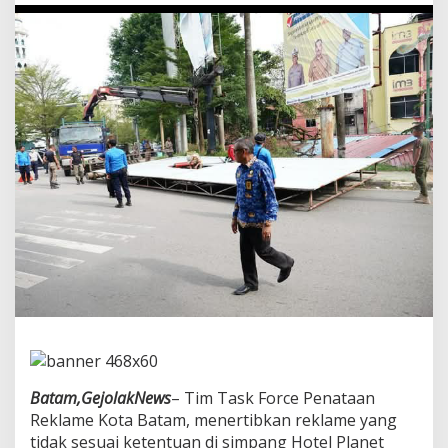
a
s
k
F
o
r
c
e
,
J
e
f
r
i
d
i
n
B
o
n
g
k
Batam,GejolakNews
– Tim Task Force Penataan
a
Reklame Kota Batam, menertibkan reklame yang
r
R
tidak sesuai ketentuan di simpang Hotel Planet