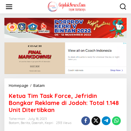
S
k
i
p
t
o
c
o
n
t
e
n
t
Homepage
/
Batam
K
e
Ketua Tim Task Force, Jefridin
t
u
Bongkar Reklame di Jodoh: Total 1.148
a
Unit Ditertibkan
T
i
Taherman
July 18, 2025
m
Batam
,
Berita
,
Daerah
,
Kepri
2313 Views
T