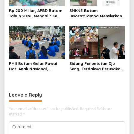
Rp 200 Miliar, APBD Batam
SMKN5 Batam
Tahun 2026, Mengalir Ke
Disorot:Tampa Memikirkan
Dinas Lingkungan Hidup
Dampak Bahaya
Batam, Belum Berhasil
Lingkungan, Gubernur
Bereskan Sampah
Kepri, Ansar Ahmad
Komersilkan Lahan Sekolah
Untuk Pendirian Tower
PMII Batam Gelar Pawai
Sidang Penuntutan Dju
Hari Anak Nasional,
Seng, Terdakwa Perusakan
Serahkan Rapor Merah
Hutan Lindung di
untuk Pemko dan DPRD
Pengadilan Negeri Batam
Kota Batam
Tiga Kali di Tunda?
Leave a Reply
Your email address will not be published.
Required fields are
marked
*