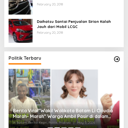
February 20, 2018
Daihatsu Santai Penjualan Sirion Kalah
Jauh dari Mobil LCGC
February 20, 2018
Politik Terbaru
Berita Viral”Wakil Walikota Batam Li Claudia
M
Marah- Marah” Warga Ambil Pasir di dalam
C
Parit, Dinilai Rusak Harkat Martabat dan Lukai
D
In Batam, Berita, Kepri, Politik, Pristiwa
|
May 5, 2026
In 
Perasaan Warga