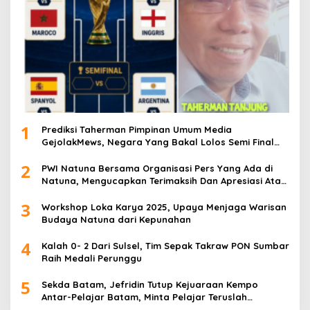
1
Prediksi Taherman Pimpinan Umum Media
GejolakMews, Negara Yang Bakal Lolos Semi Final
Piala Dunia Tahun 2026
2
PWI Natuna Bersama Organisasi Pers Yang Ada di
Natuna, Mengucapkan Terimaksih Dan Apresiasi Atas
Kegiatan Ramah-Tamah silatuhrahim, Polres Natuna
3
dan Insan Pers
Workshop Loka Karya 2025, Upaya Menjaga Warisan
Budaya Natuna dari Kepunahan
4
Kalah 0- 2 Dari Sulsel, Tim Sepak Takraw PON Sumbar
Raih Medali Perunggu
5
Sekda Batam, Jefridin Tutup Kejuaraan Kempo
Antar-Pelajar Batam, Minta Pelajar Teruslah
Berprestasi di Masa Depan