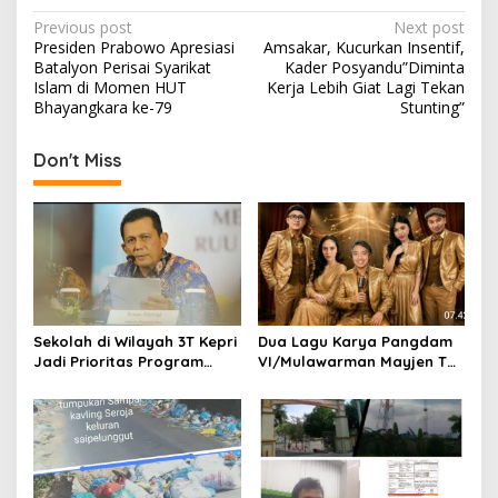
P
Previous post
Next post
Presiden Prabowo Apresiasi
Amsakar, Kucurkan Insentif,
o
Batalyon Perisai Syarikat
Kader Posyandu”Diminta
s
Islam di Momen HUT
Kerja Lebih Giat Lagi Tekan
Bhayangkara ke-79
Stunting”
t
n
Don't Miss
a
v
i
g
a
t
Sekolah di Wilayah 3T Kepri
Dua Lagu Karya Pangdam
Jadi Prioritas Program
VI/Mulawarman Mayjen TNI
i
Revitalisasi Nasional Tahun
Krido Pramono Jadi Ikon
o
2026
Singing Competition HUT
Ke-81 RI
n