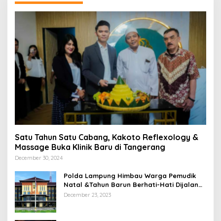
Satu Tahun Satu Cabang, Kakoto Reflexology &
Massage Buka Klinik Baru di Tangerang
December 30, 2024
Polda Lampung Himbau Warga Pemudik
Natal &Tahun Barun Berhati-Hati Dijalan
Saat Melintas di -Titik Rawan Kecelakaan
December 23, 2023