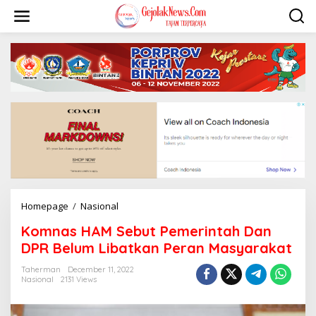
S
k
i
p
t
o
c
o
n
t
e
n
t
Homepage
/
Nasional
K
o
Komnas HAM Sebut Pemerintah Dan
m
n
DPR Belum Libatkan Peran Masyarakat
a
s
Taherman
December 11, 2022
Nasional
2131 Views
H
A
M