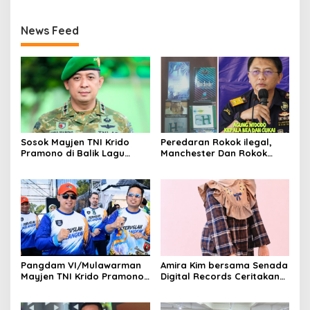
News Feed
Sosok Mayjen TNI Krido
Peredaran Rokok ilegal,
Pramono di Balik Lagu
Manchester Dan Rokok
Monumental “Teruslah
Hmind Tampa Pita Cukai
Melangkah”
Kembali Marak di Batam
Pangdam VI/Mulawarman
Amira Kim bersama Senada
Mayjen TNI Krido Pramono
Digital Records Ceritakan
Luncurkan Lagu Inspiratif
Nusantara Lewat Nada
“Teruslah Melangkah”