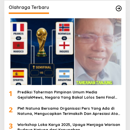
Olahraga Terbaru
1
Prediksi Taherman Pimpinan Umum Media
GejolakMews, Negara Yang Bakal Lolos Semi Final
Piala Dunia Tahun 2026
2
PWI Natuna Bersama Organisasi Pers Yang Ada di
Natuna, Mengucapkan Terimaksih Dan Apresiasi Atas
Kegiatan Ramah-Tamah silatuhrahim, Polres Natuna
3
dan Insan Pers
Workshop Loka Karya 2025, Upaya Menjaga Warisan
Budaya Natuna dari Kepunahan