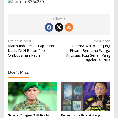
Follow Us
P
Previous post
Next post
Alarm Indonesia “Laporkan
Rahma Wako Tanjung
o
Kadis DLH Batam” ke-
Pinang Bersama Warga
s
Ombudsman Kepri
Antosias Ikuti Senan Yang
Digelar BPPRD
t
n
Don't Miss
a
v
i
g
a
t
Sosok Mayjen TNI Krido
Peredaran Rokok ilegal,