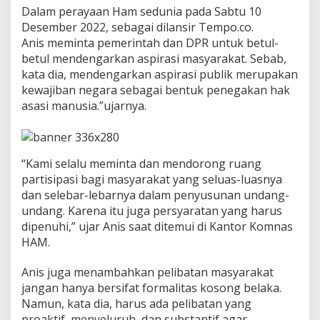
m
Dalam perayaan Ham sedunia pada Sabtu 10
L
Desember 2022, sebagai dilansir Tempo.co.
i
Anis meminta pemerintah dan DPR untuk betul-
b
a
betul mendengarkan aspirasi masyarakat. Sebab,
t
kata dia, mendengarkan aspirasi publik merupakan
k
kewajiban negara sebagai bentuk penegakan hak
a
asasi manusia.”ujarnya.
n
P
e
r
a
“Kami selalu meminta dan mendorong ruang
n
partisipasi bagi masyarakat yang seluas-luasnya
M
dan selebar-lebarnya dalam penyusunan undang-
a
undang. Karena itu juga persyaratan yang harus
s
y
dipenuhi,” ujar Anis saat ditemui di Kantor Komnas
a
HAM.
r
a
Anis juga menambahkan pelibatan masyarakat
k
jangan hanya bersifat formalitas kosong belaka.
a
t
Namun, kata dia, harus ada pelibatan yang
proaktif, menyeluruh, dan substantif agar