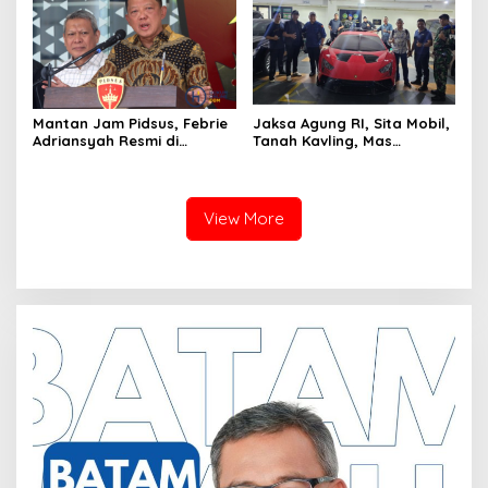
Mantan Jam Pidsus, Febrie
Jaksa Agung RI, Sita Mobil,
Adriansyah Resmi di
Tanah Kavling, Mas
Tetapkan Polisi Sebagai
Batangan Milik SDT, Alias
Tersangka
Aseng Tersangka Izin Usaha
View More