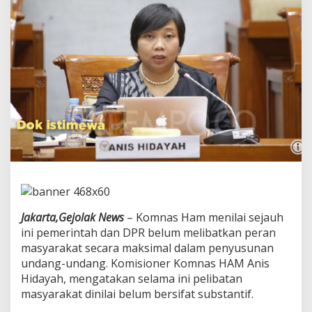
S
e
b
u
t
P
e
m
e
r
i
n
t
a
h
D
a
Jakarta,Gejolak News
– Komnas Ham menilai sejauh
n
D
ini pemerintah dan DPR belum melibatkan peran
P
masyarakat secara maksimal dalam penyusunan
R
undang-undang. Komisioner Komnas HAM Anis
B
Hidayah, mengatakan selama ini pelibatan
e
l
masyarakat dinilai belum bersifat substantif.
u