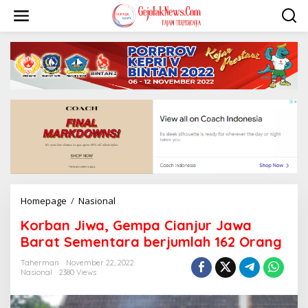
S
k
i
p
t
o
c
o
n
t
e
n
t
Homepage
/
Nasional
K
o
Korban Jiwa, Gempa Cianjur Jawa
r
b
Barat Sementara berjumlah 162 Orang
a
n
Taherman
November 22, 2022
Nasional
2380 Views
J
i
w