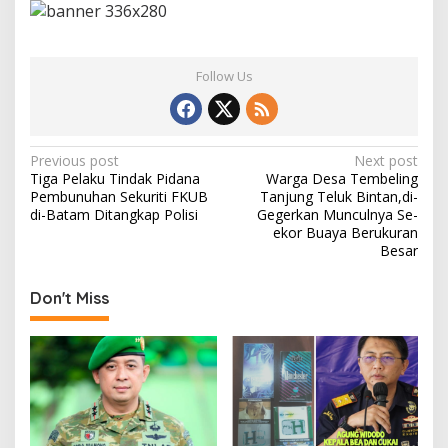
Follow Us
P
Previous post
Next post
Tiga Pelaku Tindak Pidana
Warga Desa Tembeling
o
Pembunuhan Sekuriti FKUB
Tanjung Teluk Bintan,di-
s
di-Batam Ditangkap Polisi
Gegerkan Munculnya Se-
ekor Buaya Berukuran
t
Besar
n
Don't Miss
a
v
i
g
a
t