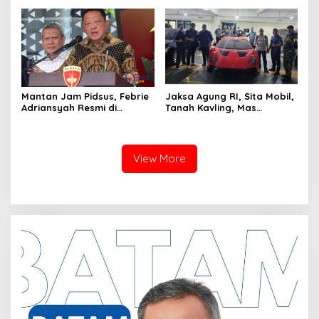
“Teruslah Melangkah”
Mantan Jam Pidsus, Febrie
Jaksa Agung RI, Sita Mobil,
Adriansyah Resmi di
Tanah Kavling, Mas
Tetapkan Polisi Sebagai
Batangan Milik SDT, Alias
Tersangka
Aseng Tersangka Izin Usaha
View More