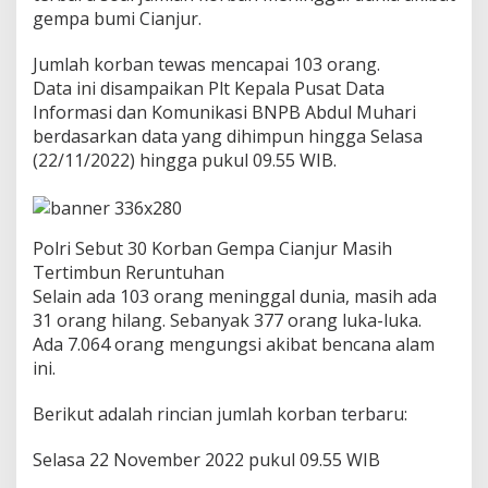
m
gempa bumi Cianjur.
e
n
Jumlah korban tewas mencapai 103 orang.
t
Data ini disampaikan Plt Kepala Pusat Data
a
r
Informasi dan Komunikasi BNPB Abdul Muhari
a
berdasarkan data yang dihimpun hingga Selasa
b
(22/11/2022) hingga pukul 09.55 WIB.
e
r
j
u
m
Polri Sebut 30 Korban Gempa Cianjur Masih
l
Tertimbun Reruntuhan
a
Selain ada 103 orang meninggal dunia, masih ada
h
31 orang hilang. Sebanyak 377 orang luka-luka.
1
Ada 7.064 orang mengungsi akibat bencana alam
6
2
ini.
O
r
Berikut adalah rincian jumlah korban terbaru:
a
n
Selasa 22 November 2022 pukul 09.55 WIB
g