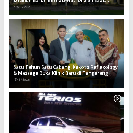
&Tahun Barun Berhati-Hati Dijalan Saat
Melintas di -Titik Rawan Kecelakaan
5703 Views
Satu Tahun Satu Cabang, Kakoto Reflexology
& Massage Buka Klinik Baru di Tangerang
4346 Views