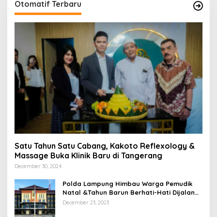
Otomatif Terbaru
Satu Tahun Satu Cabang, Kakoto Reflexology &
Massage Buka Klinik Baru di Tangerang
December 30, 2024
Polda Lampung Himbau Warga Pemudik
Natal &Tahun Barun Berhati-Hati Dijalan
Saat Melintas di -Titik Rawan Kecelakaan
December 23, 2023