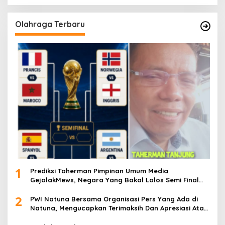
Olahraga Terbaru
1
Prediksi Taherman Pimpinan Umum Media
GejolakMews, Negara Yang Bakal Lolos Semi Final
Piala Dunia Tahun 2026
2
PWI Natuna Bersama Organisasi Pers Yang Ada di
Natuna, Mengucapkan Terimaksih Dan Apresiasi Atas
Kegiatan Ramah-Tamah silatuhrahim, Polres Natuna