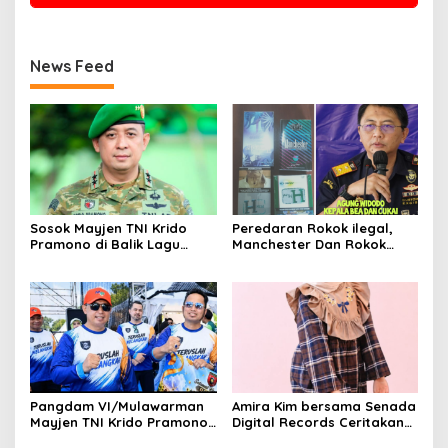
News Feed
Sosok Mayjen TNI Krido
Peredaran Rokok ilegal,
Pramono di Balik Lagu
Manchester Dan Rokok
Monumental “Teruslah
Hmind Tampa Pita Cukai
Melangkah”
Kembali Marak di Batam
Pangdam VI/Mulawarman
Amira Kim bersama Senada
Mayjen TNI Krido Pramono
Digital Records Ceritakan
Luncurkan Lagu Inspiratif
Nusantara Lewat Nada