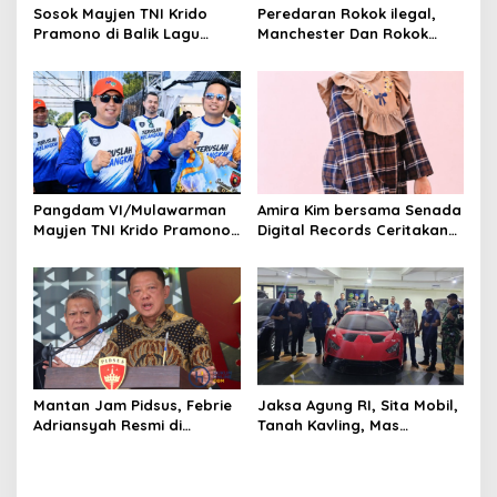
Sosok Mayjen TNI Krido
Peredaran Rokok ilegal,
i
Pramono di Balik Lagu
Manchester Dan Rokok
o
Monumental “Teruslah
Hmind Tampa Pita Cukai
Melangkah”
Kembali Marak di Batam
n
Pangdam VI/Mulawarman
Amira Kim bersama Senada
Mayjen TNI Krido Pramono
Digital Records Ceritakan
Luncurkan Lagu Inspiratif
Nusantara Lewat Nada
“Teruslah Melangkah”
Mantan Jam Pidsus, Febrie
Jaksa Agung RI, Sita Mobil,
Adriansyah Resmi di
Tanah Kavling, Mas
Tetapkan Polisi Sebagai
Batangan Milik SDT, Alias
Tersangka
Aseng Tersangka Izin Usaha