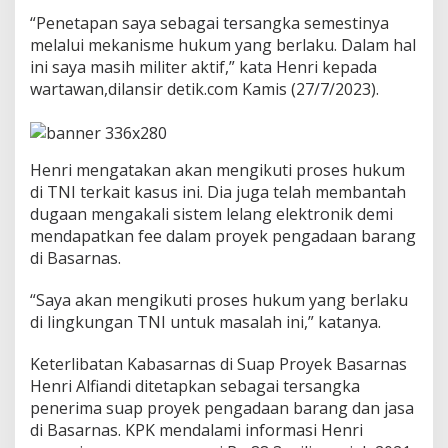
i
“Penetapan saya sebagai tersangka semestinya
A
melalui mekanisme hukum yang berlaku. Dalam hal
l
f
ini saya masih militer aktif,” kata Henri kepada
i
wartawan,dilansir detik.com Kamis (27/7/2023).
a
d
i
S
Henri mengatakan akan mengikuti proses hukum
e
b
di TNI terkait kasus ini. Dia juga telah membantah
a
dugaan mengakali sistem lelang elektronik demi
g
mendapatkan fee dalam proyek pengadaan barang
a
di Basarnas.
i
T
e
“Saya akan mengikuti proses hukum yang berlaku
r
di lingkungan TNI untuk masalah ini,” katanya.
s
a
Keterlibatan Kabasarnas di Suap Proyek Basarnas
n
Henri Alfiandi ditetapkan sebagai tersangka
g
k
penerima suap proyek pengadaan barang dan jasa
a
di Basarnas. KPK mendalami informasi Henri