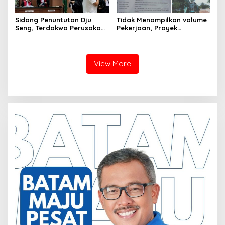
Sidang Penuntutan Dju
Tidak Menampilkan volume
Seng, Terdakwa Perusakan
Pekerjaan, Proyek
Hutan Lindung di
drainase, Ruas Makam
Pengadilan Negeri Batam
Pahlawan–RS Graha
Tiga Kali di Tunda?
Hermine Batu Aji, Di Sorot
View More