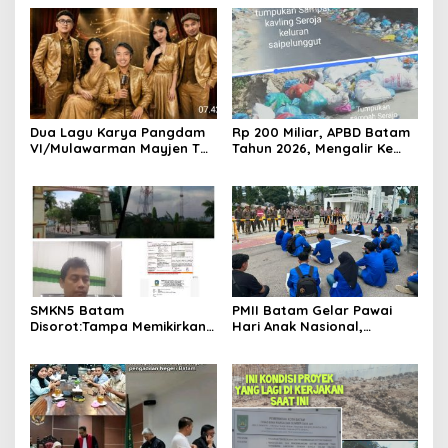
Dua Lagu Karya Pangdam
Rp 200 Miliar, APBD Batam
VI/Mulawarman Mayjen TNI
Tahun 2026, Mengalir Ke
Krido Pramono Jadi Ikon
Dinas Lingkungan Hidup
Singing Competition HUT
Batam, Belum Berhasil
Ke-81 RI
Bereskan Sampah
SMKN5 Batam
PMII Batam Gelar Pawai
Disorot:Tampa Memikirkan
Hari Anak Nasional,
Dampak Bahaya
Serahkan Rapor Merah
Lingkungan, Gubernur
untuk Pemko dan DPRD
Kepri, Ansar Ahmad
Kota Batam
Komersilkan Lahan Sekolah
Untuk Pendirian Tower