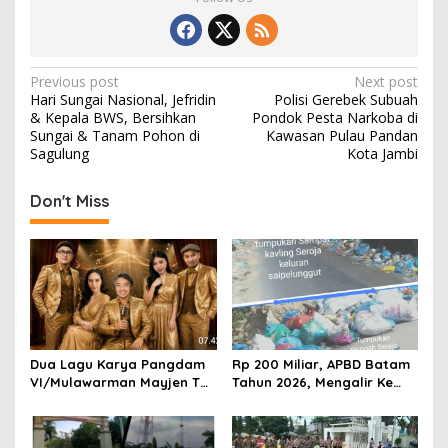
P
Previous post
Next post
Hari Sungai Nasional, Jefridin
Polisi Gerebek Subuah
o
& Kepala BWS, Bersihkan
Pondok Pesta Narkoba di
s
Sungai & Tanam Pohon di
Kawasan Pulau Pandan
Sagulung
Kota Jambi
t
n
Don't Miss
a
v
i
g
a
t
Dua Lagu Karya Pangdam
Rp 200 Miliar, APBD Batam
VI/Mulawarman Mayjen TNI
Tahun 2026, Mengalir Ke
i
Krido Pramono Jadi Ikon
Dinas Lingkungan Hidup
o
Singing Competition HUT
Batam, Belum Berhasil
Ke-81 RI
Bereskan Sampah