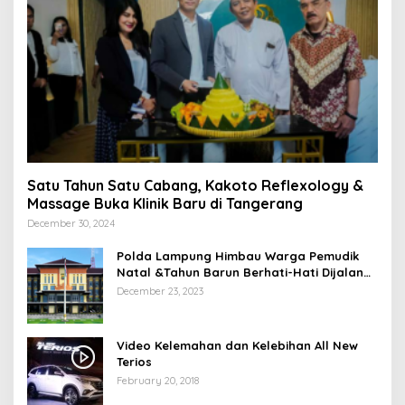
Satu Tahun Satu Cabang, Kakoto Reflexology &
Massage Buka Klinik Baru di Tangerang
December 30, 2024
Polda Lampung Himbau Warga Pemudik
Natal &Tahun Barun Berhati-Hati Dijalan
Saat Melintas di -Titik Rawan Kecelakaan
December 23, 2023
Video Kelemahan dan Kelebihan All New
Terios
February 20, 2018