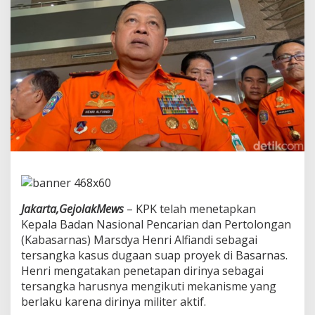
p
k
a
n
K
a
b
a
s
a
r
n
a
s
M
a
r
Jakarta,GejolakMews
– KPK telah menetapkan
s
Kepala Badan Nasional Pencarian dan Pertolongan
d
(Kabasarnas) Marsdya Henri Alfiandi sebagai
y
tersangka kasus dugaan suap proyek di Basarnas.
a
Henri mengatakan penetapan dirinya sebagai
H
e
tersangka harusnya mengikuti mekanisme yang
n
berlaku karena dirinya militer aktif.
r