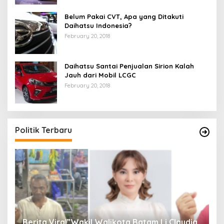
Belum Pakai CVT, Apa yang Ditakuti
Daihatsu Indonesia?
February 20, 2018
Daihatsu Santai Penjualan Sirion Kalah
Jauh dari Mobil LCGC
February 20, 2018
Politik Terbaru
a
Muscab DPC PPP Natuna Sepakati 1 Nama
B