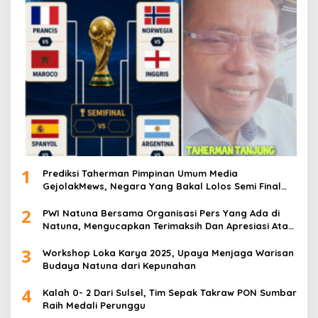
1
Prediksi Taherman Pimpinan Umum Media
GejolakMews, Negara Yang Bakal Lolos Semi Final
Piala Dunia Tahun 2026
2
PWI Natuna Bersama Organisasi Pers Yang Ada di
Natuna, Mengucapkan Terimaksih Dan Apresiasi Atas
Kegiatan Ramah-Tamah silatuhrahim, Polres Natuna
3
dan Insan Pers
Workshop Loka Karya 2025, Upaya Menjaga Warisan
Budaya Natuna dari Kepunahan
4
Kalah 0- 2 Dari Sulsel, Tim Sepak Takraw PON Sumbar
Raih Medali Perunggu