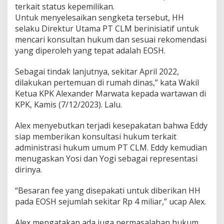
u
terkait status kepemilikan.
g
Untuk menyelesaikan sengketa tersebut, HH
a
selaku Direktur Utama PT CLM berinisiatif untuk
a
mencari konsultan hukum dan sesuai rekomendasi
n
yang diperoleh yang tepat adalah EOSH.
S
u
a
Sebagai tindak lanjutnya, sekitar April 2022,
p
dilakukan pertemuan di rumah dinas,” kata Wakil
M
Ketua KPK Alexander Marwata kepada wartawan di
a
KPK, Kamis (7/12/2023). Lalu.
n
t
a
Alex menyebutkan terjadi kesepakatan bahwa Eddy
n
siap memberikan konsultasi hukum terkait
W
administrasi hukum umum PT CLM. Eddy kemudian
a
menugaskan Yosi dan Yogi sebagai representasi
m
e
dirinya.
n
k
“Besaran fee yang disepakati untuk diberikan HH
u
pada EOSH sejumlah sekitar Rp 4 miliar,” ucap Alex.
m
h
a
Alex mengatakan ada juga permasalahan hukum