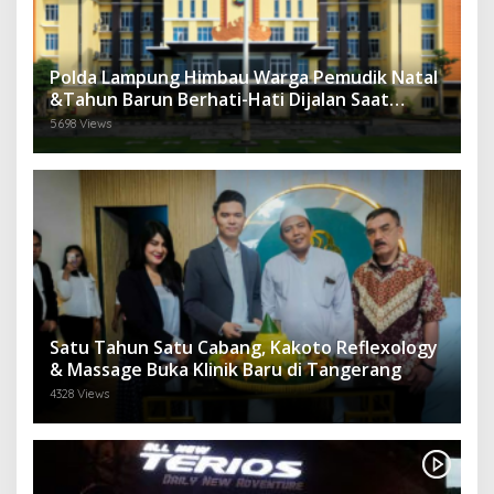
Polda Lampung Himbau Warga Pemudik Natal
&Tahun Barun Berhati-Hati Dijalan Saat
Melintas di -Titik Rawan Kecelakaan
5698 Views
Satu Tahun Satu Cabang, Kakoto Reflexology
& Massage Buka Klinik Baru di Tangerang
4328 Views