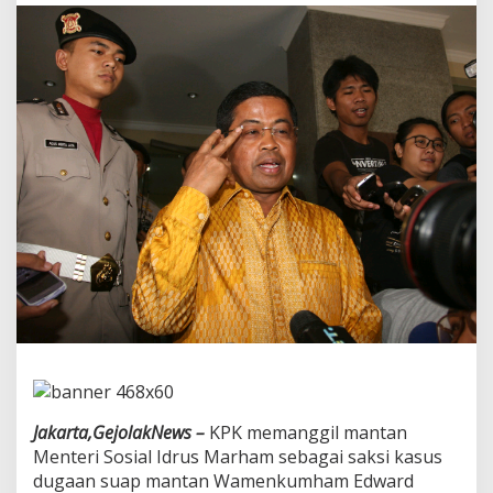
l
,
I
d
r
u
s
M
a
r
h
a
n
M
a
n
t
a
n
M
e
n
Jakarta,GejolakNews –
KPK memanggil mantan
t
Menteri Sosial Idrus Marham sebagai saksi kasus
e
dugaan suap mantan Wamenkumham Edward
r