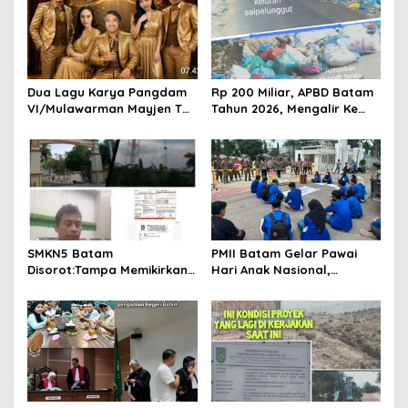
i
g
a
t
Dua Lagu Karya Pangdam
Rp 200 Miliar, APBD Batam
VI/Mulawarman Mayjen TNI
Tahun 2026, Mengalir Ke
i
Krido Pramono Jadi Ikon
Dinas Lingkungan Hidup
o
Singing Competition HUT
Batam, Belum Berhasil
Ke-81 RI
Bereskan Sampah
n
SMKN5 Batam
PMII Batam Gelar Pawai
Disorot:Tampa Memikirkan
Hari Anak Nasional,
Dampak Bahaya
Serahkan Rapor Merah
Lingkungan, Gubernur
untuk Pemko dan DPRD
Kepri, Ansar Ahmad
Kota Batam
Komersilkan Lahan Sekolah
Untuk Pendirian Tower