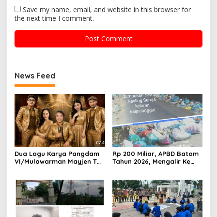
Save my name, email, and website in this browser for
the next time I comment.
News Feed
Dua Lagu Karya Pangdam
Rp 200 Miliar, APBD Batam
VI/Mulawarman Mayjen TNI
Tahun 2026, Mengalir Ke
Krido Pramono Jadi Ikon
Dinas Lingkungan Hidup
Singing Competition HUT
Batam, Belum Berhasil
Ke-81 RI
Bereskan Sampah