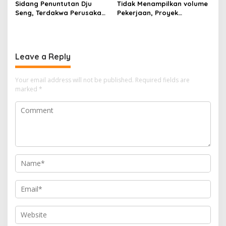
Sidang Penuntutan Dju
Tidak Menampilkan volume
Seng, Terdakwa Perusakan
Pekerjaan, Proyek
Hutan Lindung di
drainase, Ruas Makam
Pengadilan Negeri Batam
Pahlawan–RS Graha
Tiga Kali di Tunda?
Hermine Batu Aji, Di Sorot
Leave a Reply
Your email address will not be published.
Required fields are
marked
*