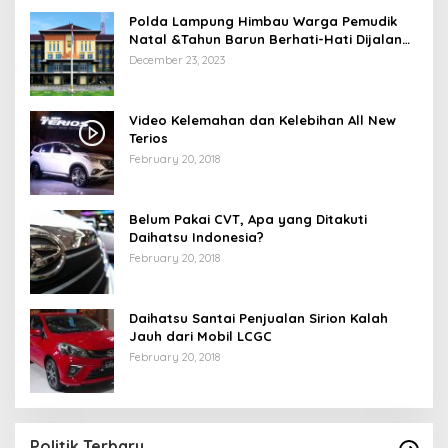
Polda Lampung Himbau Warga Pemudik
Natal &Tahun Barun Berhati-Hati Dijalan
Saat Melintas di -Titik Rawan Kecelakaan
December 23, 2023
Video Kelemahan dan Kelebihan All New
Terios
February 20, 2018
Belum Pakai CVT, Apa yang Ditakuti
Daihatsu Indonesia?
February 20, 2018
Daihatsu Santai Penjualan Sirion Kalah
Jauh dari Mobil LCGC
February 20, 2018
Politik Terbaru