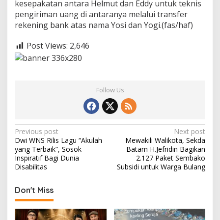
kesepakatan antara Helmut dan Eddy untuk teknis
pengiriman uang di antaranya melalui transfer
rekening bank atas nama Yosi dan Yogi.(fas/haf)
Post Views:
2,646
Follow Us
P
Previous post
Next post
Dwi WNS Rilis Lagu “Akulah
Mewakili Walikota, Sekda
o
yang Terbaik”, Sosok
Batam H.Jefridin Bagikan
s
Inspiratif Bagi Dunia
2.127 Paket Sembako
Disabilitas
Subsidi untuk Warga Bulang
t
n
Don't Miss
a
v