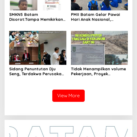
SMKN5 Batam
PMII Batam Gelar Pawai
Disorot:Tampa Memikirkan
Hari Anak Nasional,
Dampak Bahaya
Serahkan Rapor Merah
Lingkungan, Gubernur
untuk Pemko dan DPRD
Kepri, Ansar Ahmad
Kota Batam
Komersilkan Lahan Sekolah
Untuk Pendirian Tower
Sidang Penuntutan Dju
Tidak Menampilkan volume
Seng, Terdakwa Perusakan
Pekerjaan, Proyek
Hutan Lindung di
drainase, Ruas Makam
Pengadilan Negeri Batam
Pahlawan–RS Graha
Tiga Kali di Tunda?
Hermine Batu Aji, Di Sorot
View More