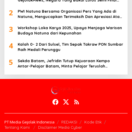
Piala Dunia Tahun 2026
2
PWI Natuna Bersama Organisasi Pers Yang Ada di
Natuna, Mengucapkan Terimaksih Dan Apresiasi Atas
Kegiatan Ramah-Tamah silatuhrahim, Polres Natuna
3
dan Insan Pers
Workshop Loka Karya 2025, Upaya Menjaga Warisan
Budaya Natuna dari Kepunahan
4
Kalah 0- 2 Dari Sulsel, Tim Sepak Takraw PON Sumbar
Raih Medali Perunggu
5
Sekda Batam, Jefridin Tutup Kejuaraan Kempo
Antar-Pelajar Batam, Minta Pelajar Teruslah
Berprestasi di Masa Depan
PT Media Gejolak Indonesia
REDAKSI
Kode Etik
Tentang Kami
Disclaimer Media Cyber