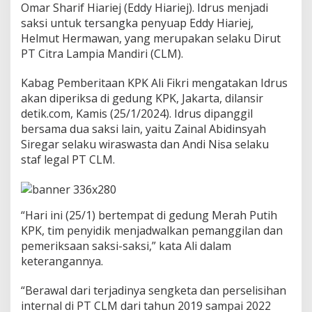
i
Omar Sharif Hiariej (Eddy Hiariej). Idrus menjadi
S
saksi untuk tersangka penyuap Eddy Hiariej,
o
Helmut Hermawan, yang merupakan selaku Dirut
s
PT Citra Lampia Mandiri (CLM).
i
a
l
Kabag Pemberitaan KPK Ali Fikri mengatakan Idrus
S
akan diperiksa di gedung KPK, Jakarta, dilansir
e
detik.com, Kamis (25/1/2024). Idrus dipanggil
b
bersama dua saksi lain, yaitu Zainal Abidinsyah
a
Siregar selaku wiraswasta dan Andi Nisa selaku
g
a
staf legal PT CLM.
i
S
a
k
“Hari ini (25/1) bertempat di gedung Merah Putih
s
KPK, tim penyidik menjadwalkan pemanggilan dan
i
K
pemeriksaan saksi-saksi,” kata Ali dalam
a
keterangannya.
s
u
“Berawal dari terjadinya sengketa dan perselisihan
s
internal di PT CLM dari tahun 2019 sampai 2022
D