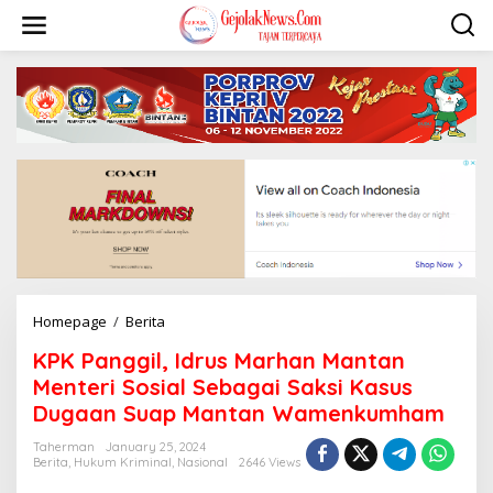
S
k
i
p
t
o
c
o
n
t
e
n
t
Homepage
/
Berita
K
P
KPK Panggil, Idrus Marhan Mantan
K
P
Menteri Sosial Sebagai Saksi Kasus
a
Dugaan Suap Mantan Wamenkumham
n
g
Taherman
January 25, 2024
g
Berita
,
Hukum Kriminal
,
Nasional
2646 Views
i