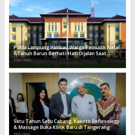
Polda Lampung Himbau Warga Pemudik Natal
&Tahun Barun Berhati-Hati Dijalan Saat
Melintas di -Titik Rawan Kecelakaan
5704 Views
Satu Tahun Satu Cabang, Kakoto Reflexology
& Massage Buka Klinik Baru di Tangerang
4346 Views