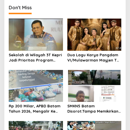
a
Don't Miss
v
i
g
a
t
i
Sekolah di Wilayah 3T Kepri
Dua Lagu Karya Pangdam
o
Jadi Prioritas Program
VI/Mulawarman Mayjen TNI
Revitalisasi Nasional Tahun
Krido Pramono Jadi Ikon
n
2026
Singing Competition HUT
Ke-81 RI
Rp 200 Miliar, APBD Batam
SMKN5 Batam
Tahun 2026, Mengalir Ke
Disorot:Tampa Memikirkan
Dinas Lingkungan Hidup
Dampak Bahaya
Batam, Belum Berhasil
Lingkungan, Gubernur
Bereskan Sampah
Kepri, Ansar Ahmad