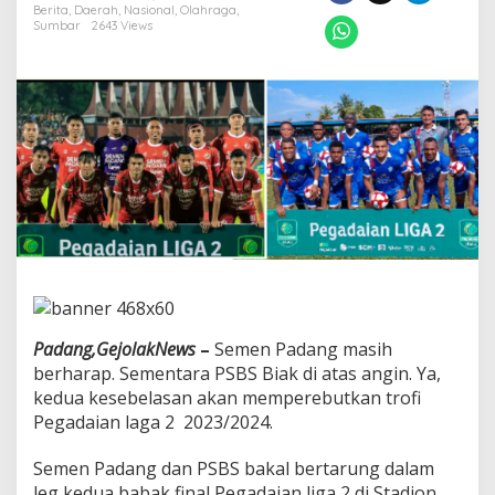
P
Berita
,
Daerah
,
Nasional
,
Olahraga
,
e
Sumbar
2643 Views
r
e
b
u
t
k
a
n
T
r
o
f
i
L
i
g
Padang,GejolakNews
–
Semen Padang masih
a
berharap. Sementara PSBS Biak di atas angin. Ya,
2
kedua kesebelasan akan memperebutkan trofi
,
Pegadaian laga 2 2023/2024.
P
e
n
Semen Padang dan PSBS bakal bertarung dalam
g
leg kedua babak final Pegadaian liga 2 di Stadion