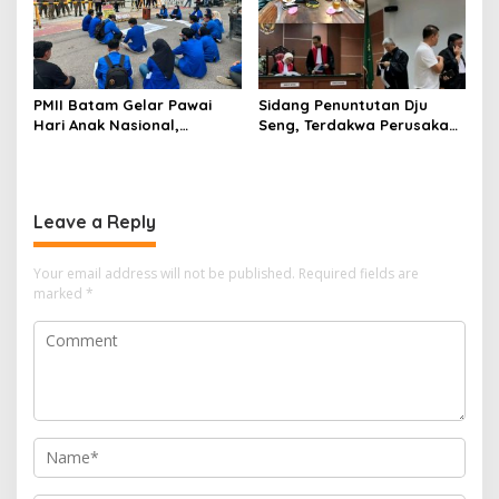
Komersilkan Lahan Sekolah
Untuk Pendirian Tower
PMII Batam Gelar Pawai
Sidang Penuntutan Dju
Hari Anak Nasional,
Seng, Terdakwa Perusakan
Serahkan Rapor Merah
Hutan Lindung di
untuk Pemko dan DPRD
Pengadilan Negeri Batam
Kota Batam
Tiga Kali di Tunda?
Leave a Reply
Your email address will not be published.
Required fields are
marked
*