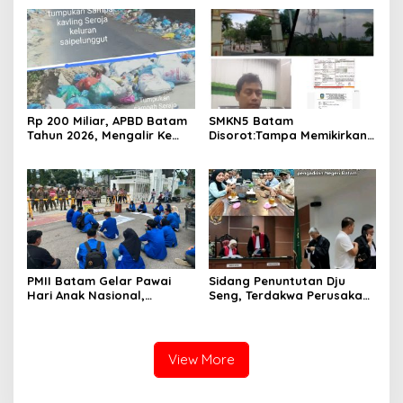
2026
Singing Competition HUT
Ke-81 RI
Rp 200 Miliar, APBD Batam
SMKN5 Batam
Tahun 2026, Mengalir Ke
Disorot:Tampa Memikirkan
Dinas Lingkungan Hidup
Dampak Bahaya
Batam, Belum Berhasil
Lingkungan, Gubernur
Bereskan Sampah
Kepri, Ansar Ahmad
Komersilkan Lahan Sekolah
Untuk Pendirian Tower
PMII Batam Gelar Pawai
Sidang Penuntutan Dju
Hari Anak Nasional,
Seng, Terdakwa Perusakan
Serahkan Rapor Merah
Hutan Lindung di
untuk Pemko dan DPRD
Pengadilan Negeri Batam
Kota Batam
Tiga Kali di Tunda?
View More