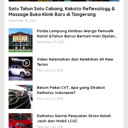
Satu Tahun Satu Cabang, Kakoto Reflexology &
Massage Buka Klinik Baru di Tangerang
December 30, 2024
Polda Lampung Himbau Warga Pemudik
Natal &Tahun Barun Berhati-Hati Dijalan
Saat Melintas di -Titik Rawan Kecelakaan
December 23, 2023
Video Kelemahan dan Kelebihan All New
Terios
February 20, 2018
Belum Pakai CVT, Apa yang Ditakuti
Daihatsu Indonesia?
February 20, 2018
Daihatsu Santai Penjualan Sirion Kalah
Jauh dari Mobil LCGC
February 20, 2018