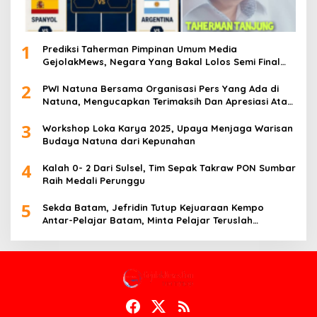
1
Prediksi Taherman Pimpinan Umum Media
GejolakMews, Negara Yang Bakal Lolos Semi Final
Piala Dunia Tahun 2026
2
PWI Natuna Bersama Organisasi Pers Yang Ada di
Natuna, Mengucapkan Terimaksih Dan Apresiasi Atas
Kegiatan Ramah-Tamah silatuhrahim, Polres Natuna
3
dan Insan Pers
Workshop Loka Karya 2025, Upaya Menjaga Warisan
Budaya Natuna dari Kepunahan
4
Kalah 0- 2 Dari Sulsel, Tim Sepak Takraw PON Sumbar
Raih Medali Perunggu
5
Sekda Batam, Jefridin Tutup Kejuaraan Kempo
Antar-Pelajar Batam, Minta Pelajar Teruslah
Berprestasi di Masa Depan