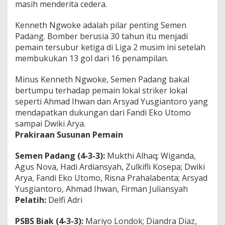
masih menderita cedera.
i
k
s
Kenneth Ngwoke adalah pilar penting Semen
i
Padang. Bomber berusia 30 tahun itu menjadi
B
pemain tersubur ketiga di Liga 2 musim ini setelah
a
membukukan 13 gol dari 16 penampilan.
k
a
l
Minus Kenneth Ngwoke, Semen Padang bakal
S
bertumpu terhadap pemain lokal striker lokal
e
seperti Ahmad Ihwan dan Arsyad Yusgiantoro yang
r
mendapatkan dukungan dari Fandi Eko Utomo
u
sampai Dwiki Arya.
Prakiraan Susunan Pemain
Semen Padang (4-3-3):
Mukthi Alhaq; Wiganda,
Agus Nova, Hadi Ardiansyah, Zulkifli Kosepa; Dwiki
Arya, Fandi Eko Utomo, Risna Prahalabenta; Arsyad
Yusgiantoro, Ahmad Ihwan, Firman Juliansyah
Pelatih:
Delfi Adri
PSBS Biak (4-3-3):
Mariyo Londok; Diandra Diaz,