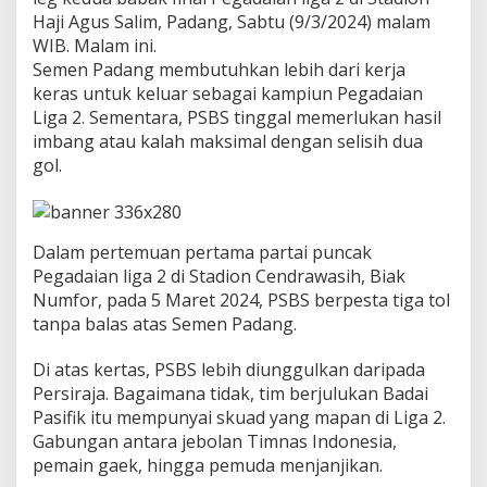
a
Haji Agus Salim, Padang, Sabtu (9/3/2024) malam
d
WIB. Malam ini.
a
Semen Padang membutuhkan lebih dari kerja
i
a
keras untuk keluar sebagai kampiun Pegadaian
n
Liga 2. Sementara, PSBS tinggal memerlukan hasil
S
imbang atau kalah maksimal dengan selisih dua
e
gol.
m
e
n
P
a
Dalam pertemuan pertama partai puncak
d
Pegadaian liga 2 di Stadion Cendrawasih, Biak
a
Numfor, pada 5 Maret 2024, PSBS berpesta tiga tol
n
g
tanpa balas atas Semen Padang.
F
C
Di atas kertas, PSBS lebih diunggulkan daripada
v
Persiraja. Bagaimana tidak, tim berjulukan Badai
s
Pasifik itu mempunyai skuad yang mapan di Liga 2.
P
S
Gabungan antara jebolan Timnas Indonesia,
B
pemain gaek, hingga pemuda menjanjikan.
S