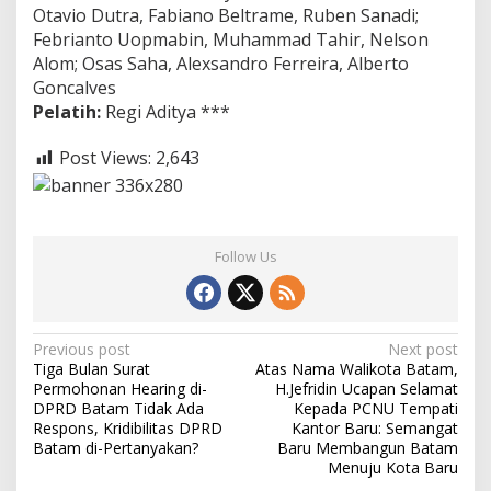
Otavio Dutra, Fabiano Beltrame, Ruben Sanadi;
Febrianto Uopmabin, Muhammad Tahir, Nelson
Alom; Osas Saha, Alexsandro Ferreira, Alberto
Goncalves
Pelatih:
Regi Aditya ***
Post Views:
2,643
Follow Us
P
Previous post
Next post
Tiga Bulan Surat
Atas Nama Walikota Batam,
o
Permohonan Hearing di-
H.Jefridin Ucapan Selamat
s
DPRD Batam Tidak Ada
Kepada PCNU Tempati
Respons, Kridibilitas DPRD
Kantor Baru: Semangat
t
Batam di-Pertanyakan?
Baru Membangun Batam
Menuju Kota Baru
n