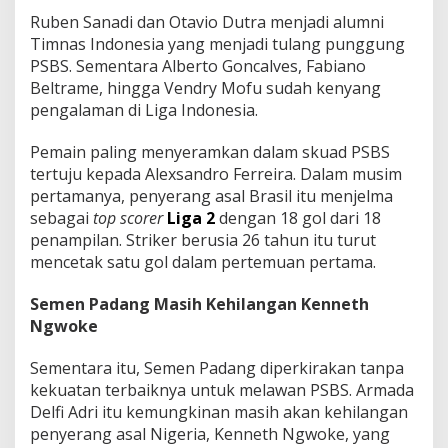
B
Ruben Sanadi dan Otavio Dutra menjadi alumni
i
Timnas Indonesia yang menjadi tulang punggung
a
k
PSBS. Sementara Alberto Goncalves, Fabiano
d
Beltrame, hingga Vendry Mofu sudah kenyang
i
pengalaman di Liga Indonesia.
P
a
Pemain paling menyeramkan dalam skuad PSBS
d
a
tertuju kepada Alexsandro Ferreira. Dalam musim
n
pertamanya, penyerang asal Brasil itu menjelma
g
sebagai
top
scorer
Liga 2
dengan 18 gol dari 18
H
penampilan. Striker berusia 26 tahun itu turut
a
mencetak satu gol dalam pertemuan pertama.
r
i
I
Semen Padang Masih Kehilangan Kenneth
n
Ngwoke
i
d
Sementara itu, Semen Padang diperkirakan tanpa
i
P
kekuatan terbaiknya untuk melawan PSBS. Armada
r
Delfi Adri itu kemungkinan masih akan kehilangan
e
penyerang asal Nigeria, Kenneth Ngwoke, yang
d