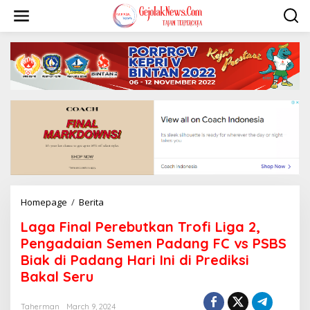
S
k
i
p
t
o
c
o
n
t
e
n
t
Homepage
/
Berita
L
a
Laga Final Perebutkan Trofi Liga 2,
g
a
Pengadaian Semen Padang FC vs PSBS
F
Biak di Padang Hari Ini di Prediksi
i
Bakal Seru
n
a
l
Taherman
March 9, 2024