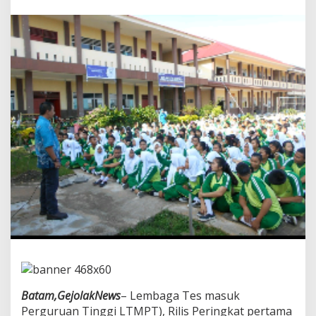
i
s
E
n
a
m
S
e
k
o
l
a
h
T
e
r
b
a
i
k
T
a
h
Batam,GejolakNews
– Lembaga Tes masuk
u
n
Perguruan Tinggi LTMPT), Rilis Peringkat pertama