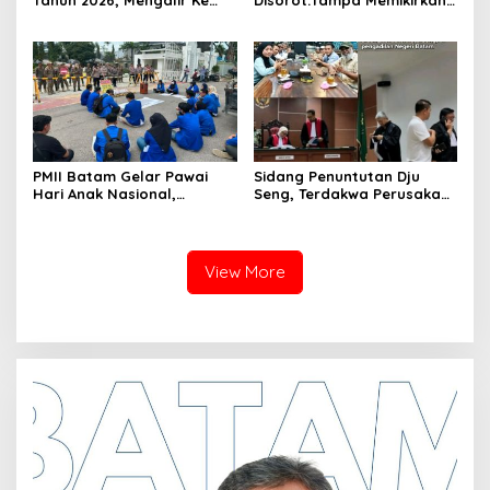
Dinas Lingkungan Hidup
Dampak Bahaya
Batam, Belum Berhasil
Lingkungan, Gubernur
Bereskan Sampah
Kepri, Ansar Ahmad
Komersilkan Lahan Sekolah
Untuk Pendirian Tower
PMII Batam Gelar Pawai
Sidang Penuntutan Dju
Hari Anak Nasional,
Seng, Terdakwa Perusakan
Serahkan Rapor Merah
Hutan Lindung di
untuk Pemko dan DPRD
Pengadilan Negeri Batam
Kota Batam
Tiga Kali di Tunda?
View More