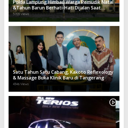
Polda Lampung Himbau Warga Pemudik Natal
&Tahun Barun Berhati-Hati Dijalan Saat
Melintas di -Titik Rawan Kecelakaan
5703 Views
Satu Tahun Satu Cabang, Kakoto Reflexology
& Massage Buka Klinik Baru di Tangerang
4346 Views