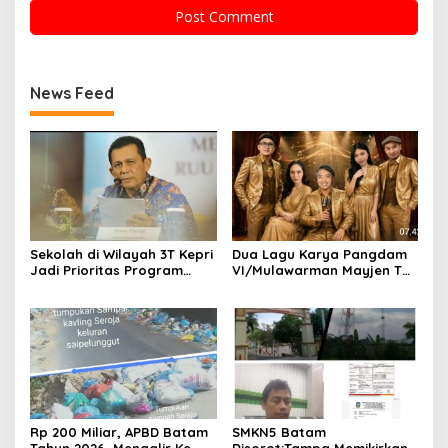
News Feed
Sekolah di Wilayah 3T Kepri
Dua Lagu Karya Pangdam
Jadi Prioritas Program
VI/Mulawarman Mayjen TNI
Revitalisasi Nasional Tahun
Krido Pramono Jadi Ikon
2026
Singing Competition HUT
Ke-81 RI
Rp 200 Miliar, APBD Batam
SMKN5 Batam
Tahun 2026, Mengalir Ke
Disorot:Tampa Memikirkan