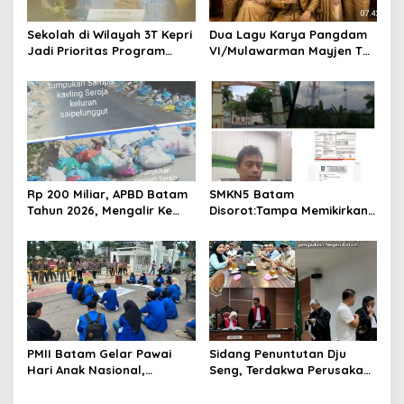
t
i
Sekolah di Wilayah 3T Kepri
Dua Lagu Karya Pangdam
o
Jadi Prioritas Program
VI/Mulawarman Mayjen TNI
Revitalisasi Nasional Tahun
Krido Pramono Jadi Ikon
n
2026
Singing Competition HUT
Ke-81 RI
Rp 200 Miliar, APBD Batam
SMKN5 Batam
Tahun 2026, Mengalir Ke
Disorot:Tampa Memikirkan
Dinas Lingkungan Hidup
Dampak Bahaya
Batam, Belum Berhasil
Lingkungan, Gubernur
Bereskan Sampah
Kepri, Ansar Ahmad
Komersilkan Lahan Sekolah
Untuk Pendirian Tower
PMII Batam Gelar Pawai
Sidang Penuntutan Dju
Hari Anak Nasional,
Seng, Terdakwa Perusakan
Serahkan Rapor Merah
Hutan Lindung di
untuk Pemko dan DPRD
Pengadilan Negeri Batam