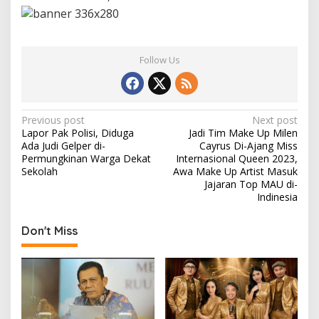
Follow Us
P
Previous post
Next post
Lapor Pak Polisi, Diduga
Jadi Tim Make Up Milen
o
Ada Judi Gelper di-
Cayrus Di-Ajang Miss
s
Permungkinan Warga Dekat
Internasional Queen 2023,
Sekolah
Awa Make Up Artist Masuk
t
Jajaran Top MAU di-
Indinesia
n
a
Don't Miss
v
i
g
a