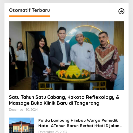
Otomatif Terbaru
Satu Tahun Satu Cabang, Kakoto Reflexology &
Massage Buka Klinik Baru di Tangerang
December 30, 2024
Polda Lampung Himbau Warga Pemudik
Natal &Tahun Barun Berhati-Hati Dijalan
Saat Melintas di -Titik Rawan Kecelakaan
December 23, 2023