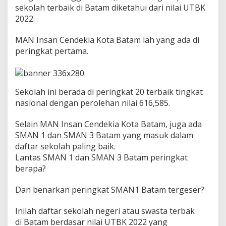
2
sekolah terbaik di Batam diketahui dari nilai UTBK
0
2022.
2
2
MAN Insan Cendekia Kota Batam lah yang ada di
.
K
peringkat pertama.
o
t
a
B
Sekolah ini berada di peringkat 20 terbaik tingkat
a
nasional dengan perolehan nilai 616,585.
t
a
m
Selain MAN Insan Cendekia Kota Batam, juga ada
SMAN 1 dan SMAN 3 Batam yang masuk dalam
daftar sekolah paling baik.
Lantas SMAN 1 dan SMAN 3 Batam peringkat
berapa?
Dan benarkan peringkat SMAN1 Batam tergeser?
Inilah daftar sekolah negeri atau swasta terbak
di Batam berdasar nilai UTBK 2022 yang