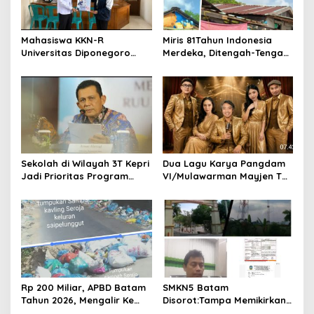
a
t
Mahasiswa KKN-R
Miris 81Tahun Indonesia
i
Universitas Diponegoro
Merdeka, Ditengah-Tengah
o
Bangun Gerakan
Kemegahan Kota Batam,
Pencegahan Pernikahan
Begini Kondisi Nasip Warga
n
Dini dan Stunting di Desa
Suku Laut Pulau Gara Kota
Mojo
Batam
Sekolah di Wilayah 3T Kepri
Dua Lagu Karya Pangdam
Jadi Prioritas Program
VI/Mulawarman Mayjen TNI
Revitalisasi Nasional Tahun
Krido Pramono Jadi Ikon
2026
Singing Competition HUT
Ke-81 RI
Rp 200 Miliar, APBD Batam
SMKN5 Batam
Tahun 2026, Mengalir Ke
Disorot:Tampa Memikirkan
Dinas Lingkungan Hidup
Dampak Bahaya