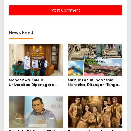
News Feed
Mahasiswa KKN-R
Miris 81Tahun Indonesia
Universitas Diponegoro
Merdeka, Ditengah-Tengah
Bangun Gerakan
Kemegahan Kota Batam,
Pencegahan Pernikahan
Begini Kondisi Nasip Warga
Dini dan Stunting di Desa
Suku Laut Pulau Gara Kota
Mojo
Batam