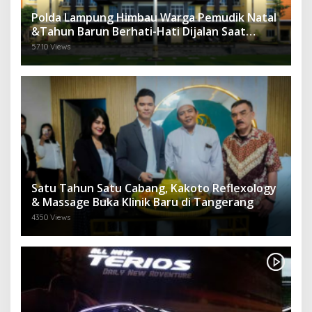
Polda Lampung Himbau Warga Pemudik Natal
&Tahun Barun Berhati-Hati Dijalan Saat
Melintas di -Titik Rawan Kecelakaan
5710 Views
Satu Tahun Satu Cabang, Kakoto Reflexology
& Massage Buka Klinik Baru di Tangerang
4350 Views