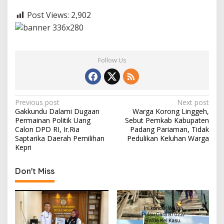
b
a
Post Views:
2,902
g
a
i
M
e
Follow Us
n
k
o
P
P
Previous post
Next post
o
Gakkundu Dalami Dugaan
Warga Korong Linggeh,
l
o
Permainan Politik Uang
Sebut Pemkab Kabupaten
h
s
Calon DPD RI, Ir.Ria
Padang Pariaman, Tidak
u
Saptarika Daerah Pemilihan
Pedulikan Keluhan Warga
k
t
Kepri
a
n
m
Don't Miss
a
v
i
g