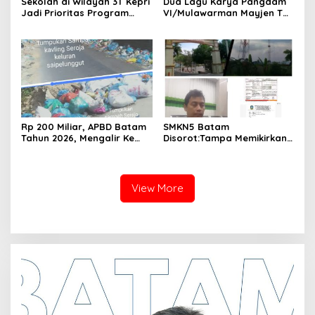
Sekolah di Wilayah 3T Kepri
Dua Lagu Karya Pangdam
Jadi Prioritas Program
VI/Mulawarman Mayjen TNI
Revitalisasi Nasional Tahun
Krido Pramono Jadi Ikon
2026
Singing Competition HUT
Ke-81 RI
Rp 200 Miliar, APBD Batam
SMKN5 Batam
Tahun 2026, Mengalir Ke
Disorot:Tampa Memikirkan
Dinas Lingkungan Hidup
Dampak Bahaya
Batam, Belum Berhasil
Lingkungan, Gubernur
Bereskan Sampah
Kepri, Ansar Ahmad
Komersilkan Lahan Sekolah
View More
Untuk Pendirian Tower