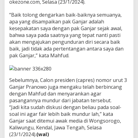
okezone.com, Selasa (23/1/2024).
k
a
l
“Baik tolong dengarkan baik-baiknya semuanya,
M
apa yang disampaikan pak Ganjar adalah
u
kesepakatan saya dengan pak Ganjar sejak awal,
n
bahwa saya pada saatnya yang tepat nanti pasti
d
akan mengajukan pengunduran diri secara baik
u
r
baik, jadi tidak ada pertentangan antara saya dan
D
pak Ganjar,” kata Mahfud.
a
r
i
J
Sebelumnya, Calon presiden (capres) nomor urut 3
a
b
Ganjar Pranowo juga mengaku telah berbincang
a
dengan Mahfud dan menyarankan agar
t
pasangannya mundur dari jabatan tersebut.
a
“Jadi kita sudah diskusi dengan beliau pada soal-
n
n
soal ini agar fair lebih baik mundur lah,” kata
y
Ganjar saat ditemui awak media di Wongsorogo,
a
Kaliwungu, Kendal, Jawa Tengah, Selasa
S
(23/1/2024).
(wal)
e