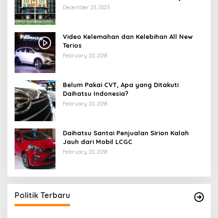
Saat Melintas di -Titik Rawan Kecelakaan
December 23, 2023
Video Kelemahan dan Kelebihan All New
Terios
February 20, 2018
Belum Pakai CVT, Apa yang Ditakuti
Daihatsu Indonesia?
February 20, 2018
Daihatsu Santai Penjualan Sirion Kalah
Jauh dari Mobil LCGC
February 20, 2018
Politik Terbaru