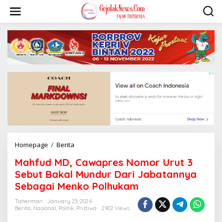
S
k
i
p
t
o
c
o
n
t
e
n
t
Homepage
/
Berita
M
a
Mahfud MD, Cawapres Nomor Urut 3
h
f
Sebut Bakal Mundur Dari Jabatannya
u
Sebagai Menko Polhukam
d
M
Taherman
January 23, 2024
D
Berita
,
Nasional
,
Politik
,
Pristiwa
2902 Views
,