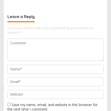
Batam, Belum Berhasil
Lingkungan, Gubernur
Bereskan Sampah
Kepri, Ansar Ahmad
Komersilkan Lahan Sekolah
Leave a Reply
Untuk Pendirian Tower
Your email address will not be published.
Required fields are
marked
*
Save my name, email, and website in this browser for
the next time I comment.