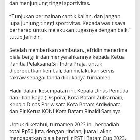
dan menjunjung tinggi sportivitas.
p
2
0
“Tunjukan permainan cantik kalian, dan jangan
2
lupa junjung tinggi sportivitas. Kepada wasit saya
3
berharap untuk melakukan tugasnya dengan baik,”
tutup Jefridin.
Setelah memberikan sambutan, Jefridin menerima
piala bergilir dan menyerahkannya kepada Ketua
Panitia Pelaksana Sri Indra Praja, untuk
diperebutkan kembali, dan melakukan servis
takraw sebagai tanda dibukanya turnamen.
Hadir dalam kesempatan ini, Kepala Dinas Pemuda
dan Olah Raga (Dispora) Kota Batam Zulkarnain,
Kepala Dinas Pariwisata Kota Batam Ardiwinata,
dan Plt Ketua KONI Kota Batam Rinaldi Samjaya.
Untuk diketahui, turnamen 2023 ini, berhadiah
total Rp50 juta, dengan rincian, juara I akan
mendapatkan piala bergilir PSTI Batam Cup 2023,