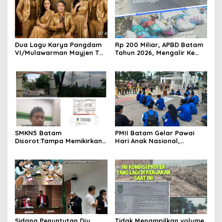
Dua Lagu Karya Pangdam
Rp 200 Miliar, APBD Batam
VI/Mulawarman Mayjen TNI
Tahun 2026, Mengalir Ke
Krido Pramono Jadi Ikon
Dinas Lingkungan Hidup
Singing Competition HUT
Batam, Belum Berhasil
Ke-81 RI
Bereskan Sampah
SMKN5 Batam
PMII Batam Gelar Pawai
Disorot:Tampa Memikirkan
Hari Anak Nasional,
Dampak Bahaya
Serahkan Rapor Merah
Lingkungan, Gubernur
untuk Pemko dan DPRD
Kepri, Ansar Ahmad
Kota Batam
Komersilkan Lahan Sekolah
Untuk Pendirian Tower
Sidang Penuntutan Dju
Tidak Menampilkan volume