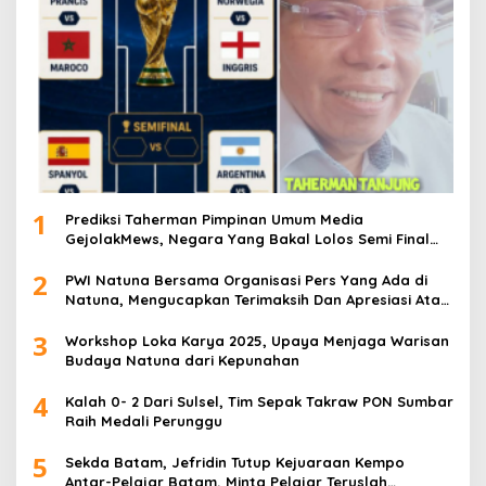
1
Prediksi Taherman Pimpinan Umum Media
GejolakMews, Negara Yang Bakal Lolos Semi Final
Piala Dunia Tahun 2026
2
PWI Natuna Bersama Organisasi Pers Yang Ada di
Natuna, Mengucapkan Terimaksih Dan Apresiasi Atas
Kegiatan Ramah-Tamah silatuhrahim, Polres Natuna
3
dan Insan Pers
Workshop Loka Karya 2025, Upaya Menjaga Warisan
Budaya Natuna dari Kepunahan
4
Kalah 0- 2 Dari Sulsel, Tim Sepak Takraw PON Sumbar
Raih Medali Perunggu
5
Sekda Batam, Jefridin Tutup Kejuaraan Kempo
Antar-Pelajar Batam, Minta Pelajar Teruslah