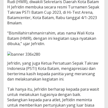
Rudi (HMR), diwakili Sekretaris Daerah Kota Batam
m
e
H Jefridin membuka secara resmi Turnamen Sepak
n
Takraw PSTI Batam Cup 2023, di Hi-Test Arena,
S
Batamcenter, Kota Batam, Rabu tanggal 4/1-2023
e
8malam.
p
a
k
“Bismillahirrahmanirrahim, atas nama Wali Kota
T
Batam (HMR), dengan ini kegiatan saya nyatakan
a
dibuka,” ujar Jefridin.
k
r
a
w
Jefridin, yang juga Ketua Persatuan Sepak Takraw
P
S
Indonesia (PSTI) Kota Batam, mengapresiasi dan
T
berterima kasih kepada panitia yang merancang
I
dan melaksanakan kegiatan ini.
B
a
Tak hanya itu, Jefridin berharap kepada para wasit
t
a
untuk melakukan tugasnya dengan baik.
m
Sedangkan kepada para atlet, Jeftidin meminta
C
untuk memberikan pertunjukan yang luar biasa
u