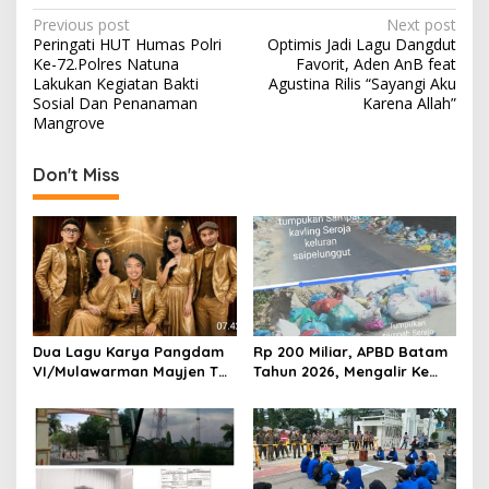
P
Previous post
Next post
Peringati HUT Humas Polri
Optimis Jadi Lagu Dangdut
o
Ke-72.Polres Natuna
Favorit, Aden AnB feat
s
Lakukan Kegiatan Bakti
Agustina Rilis “Sayangi Aku
Sosial Dan Penanaman
Karena Allah”
t
Mangrove
n
Don't Miss
a
v
i
g
a
t
Dua Lagu Karya Pangdam
Rp 200 Miliar, APBD Batam
i
VI/Mulawarman Mayjen TNI
Tahun 2026, Mengalir Ke
o
Krido Pramono Jadi Ikon
Dinas Lingkungan Hidup
Singing Competition HUT
Batam, Belum Berhasil
n
Ke-81 RI
Bereskan Sampah