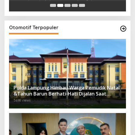
Perasaan Warga
Otomotif Terpopuler
Polda Lampung Himbau Warga Pemudik Natal
&Tahun Barun Berhati-Hati Dijalan Saat
Melintas di -Titik Rawan Kecelakaan
5698 Views