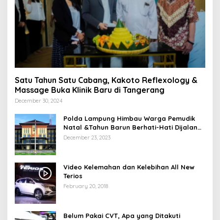
Satu Tahun Satu Cabang, Kakoto Reflexology &
Massage Buka Klinik Baru di Tangerang
December 30, 2024
Polda Lampung Himbau Warga Pemudik
Natal &Tahun Barun Berhati-Hati Dijalan
Saat Melintas di -Titik Rawan Kecelakaan
December 23, 2023
Video Kelemahan dan Kelebihan All New
Terios
February 20, 2018
Belum Pakai CVT, Apa yang Ditakuti