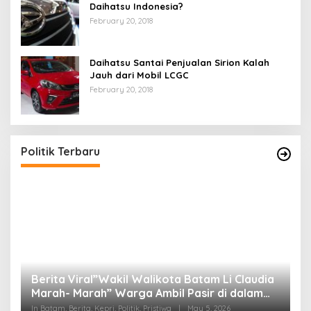
Daihatsu Indonesia?
February 20, 2018
Daihatsu Santai Penjualan Sirion Kalah
Jauh dari Mobil LCGC
February 20, 2018
Politik Terbaru
Berita Viral”Wakil Walikota Batam Li Claudia
M
Marah- Marah” Warga Ambil Pasir di dalam
C
Parit, Dinilai Rusak Harkat Martabat dan Lukai
D
In Batam, Berita, Kepri, Politik, Pristiwa
|
May 5, 2026
In 