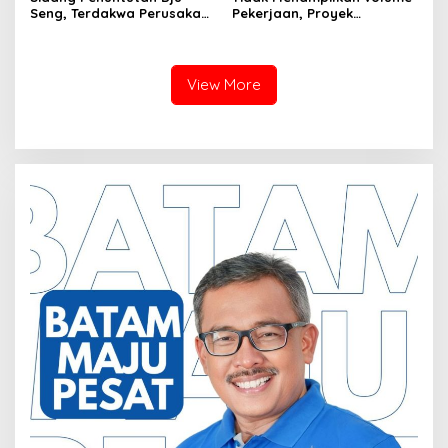
Seng, Terdakwa Perusakan
Pekerjaan, Proyek
Hutan Lindung di
drainase, Ruas Makam
Pengadilan Negeri Batam
Pahlawan–RS Graha
Tiga Kali di Tunda?
Hermine Batu Aji, Di Sorot
View More