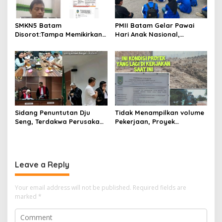
SMKN5 Batam
PMII Batam Gelar Pawai
Disorot:Tampa Memikirkan
Hari Anak Nasional,
Dampak Bahaya
Serahkan Rapor Merah
Lingkungan, Gubernur
untuk Pemko dan DPRD
Kepri, Ansar Ahmad
Kota Batam
Komersilkan Lahan Sekolah
Untuk Pendirian Tower
Sidang Penuntutan Dju
Tidak Menampilkan volume
Seng, Terdakwa Perusakan
Pekerjaan, Proyek
Hutan Lindung di
drainase, Ruas Makam
Pengadilan Negeri Batam
Pahlawan–RS Graha
Tiga Kali di Tunda?
Hermine Batu Aji, Di Sorot
Leave a Reply
Your email address will not be published.
Required fields are
marked
*