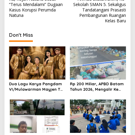
s
“Terus Mendalami” Dugaan
Sekolah SMAN 5. Sekaligus
Kasus Korupsi Perumda
Tandatangani Prasasti
t
Natuna
Pembangunan Ruangan
Kelas Baru
n
a
Don't Miss
v
i
g
a
t
i
Dua Lagu Karya Pangdam
Rp 200 Miliar, APBD Batam
o
VI/Mulawarman Mayjen TNI
Tahun 2026, Mengalir Ke
Krido Pramono Jadi Ikon
Dinas Lingkungan Hidup
n
Singing Competition HUT
Batam, Belum Berhasil
Ke-81 RI
Bereskan Sampah