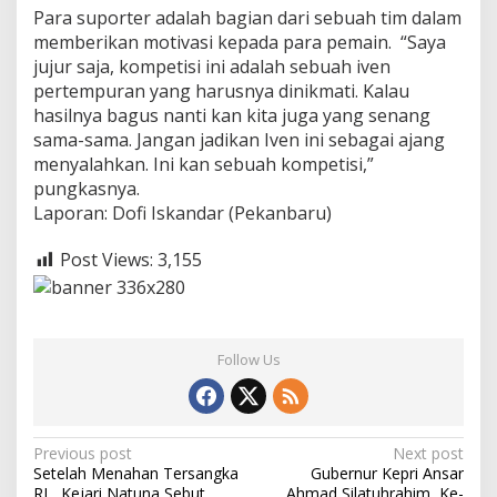
Para suporter adalah bagian dari sebuah tim dalam
memberikan motivasi kepada para pemain. “Saya
jujur saja, kompetisi ini adalah sebuah iven
pertempuran yang harusnya dinikmati. Kalau
hasilnya bagus nanti kan kita juga yang senang
sama-sama. Jangan jadikan Iven ini sebagai ajang
menyalahkan. Ini kan sebuah kompetisi,”
pungkasnya.
Laporan: Dofi Iskandar (Pekanbaru)
Post Views:
3,155
Follow Us
P
Previous post
Next post
Setelah Menahan Tersangka
Gubernur Kepri Ansar
o
RL, Kejari Natuna Sebut
Ahmad Silatuhrahim, Ke-