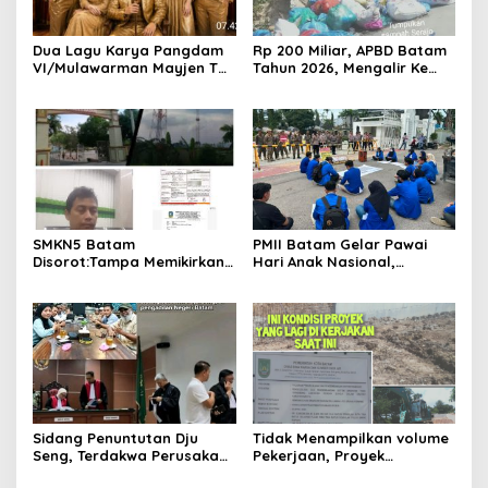
Dua Lagu Karya Pangdam
Rp 200 Miliar, APBD Batam
VI/Mulawarman Mayjen TNI
Tahun 2026, Mengalir Ke
Krido Pramono Jadi Ikon
Dinas Lingkungan Hidup
Singing Competition HUT
Batam, Belum Berhasil
Ke-81 RI
Bereskan Sampah
SMKN5 Batam
PMII Batam Gelar Pawai
Disorot:Tampa Memikirkan
Hari Anak Nasional,
Dampak Bahaya
Serahkan Rapor Merah
Lingkungan, Gubernur
untuk Pemko dan DPRD
Kepri, Ansar Ahmad
Kota Batam
Komersilkan Lahan Sekolah
Untuk Pendirian Tower
Sidang Penuntutan Dju
Tidak Menampilkan volume
Seng, Terdakwa Perusakan
Pekerjaan, Proyek
Hutan Lindung di
drainase, Ruas Makam