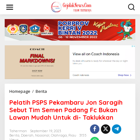
S
k
i
p
t
o
c
o
n
t
e
n
t
Homepage
/
Berita
P
e
Pelatih PSPS Pekambaru Jon Saragih
l
a
Sebut Tim Semen Padang Fc Bukan
t
Lawan Mudah Untuk di- Taklukkan
i
h
P
Taherman
September 19, 2023
Berita
,
Daerah
,
Nasional
,
Olahraga
,
Riau
3155
S
Views