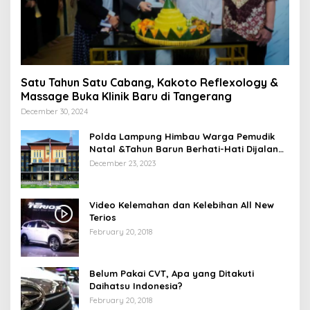
Satu Tahun Satu Cabang, Kakoto Reflexology &
Massage Buka Klinik Baru di Tangerang
December 30, 2024
Polda Lampung Himbau Warga Pemudik
Natal &Tahun Barun Berhati-Hati Dijalan
Saat Melintas di -Titik Rawan Kecelakaan
December 23, 2023
Video Kelemahan dan Kelebihan All New
Terios
February 20, 2018
Belum Pakai CVT, Apa yang Ditakuti
Daihatsu Indonesia?
February 20, 2018