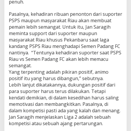
penuh.
a
n
Pasalnya, kehadiran ribuan penonton dari suporter
M
u
PSPS maupun masyarakat Riau akan membuat
d
pemain lebih semangat. Untuk itu, Jan Saragih
a
meminta support dari suporter maupun
h
masyarakat Riau khusus Pekanbaru saat laga
U
n
kandang PSPS Riau menghadapi Semen Padang FC
t
nantinya. “Tentunya kehadiran suporter saat PSPS
u
Riau vs Semen Padang FC akan lebih memacu
k
semangat.
d
Yang terpenting adalah pikiran positif, animo
i
-
positif itu yang harus dibangun,” sebutnya.
T
Lebih lanjut dikatakannya, dukungan positif dari
a
para suporter harus terus dilakukan. Tetapi
k
kendati demikian, di dalam kesedihan harus saling
l
u
memotivasi dan membangkitkan. Pasalnya, di
k
dalam kompetisi pasti ada yang kalah dan menang.
k
Jan Saragih menjelaskan Liga 2 adalah sebuah
a
kompetisi atau sebuah ajang pertarungan.
n