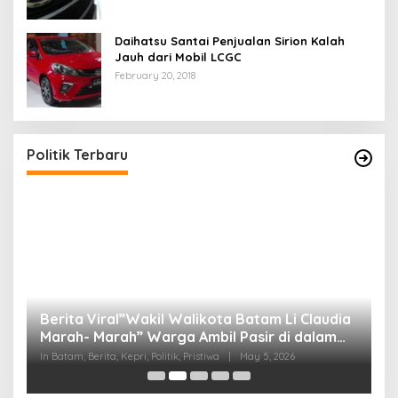
Daihatsu Santai Penjualan Sirion Kalah
Jauh dari Mobil LCGC
February 20, 2018
Politik Terbaru
Berita Viral”Wakil Walikota Batam Li Claudia
M
Marah- Marah” Warga Ambil Pasir di dalam
C
Parit, Dinilai Rusak Harkat Martabat dan Lukai
D
In Batam, Berita, Kepri, Politik, Pristiwa
|
May 5, 2026
In 
Perasaan Warga