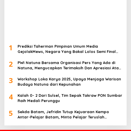
1
Prediksi Taherman Pimpinan Umum Media
GejolakMews, Negara Yang Bakal Lolos Semi Final
Piala Dunia Tahun 2026
2
PWI Natuna Bersama Organisasi Pers Yang Ada di
Natuna, Mengucapkan Terimaksih Dan Apresiasi Atas
Kegiatan Ramah-Tamah silatuhrahim, Polres Natuna
3
dan Insan Pers
Workshop Loka Karya 2025, Upaya Menjaga Warisan
Budaya Natuna dari Kepunahan
4
Kalah 0- 2 Dari Sulsel, Tim Sepak Takraw PON Sumbar
Raih Medali Perunggu
5
Sekda Batam, Jefridin Tutup Kejuaraan Kempo
Antar-Pelajar Batam, Minta Pelajar Teruslah
Berprestasi di Masa Depan