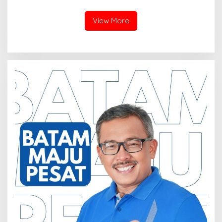
Pengadilan Negeri Batam
Pahlawan–RS Graha
Tiga Kali di Tunda?
Hermine Batu Aji, Di Sorot
View More