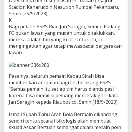
Duel kedua tim kesebelasan ini, bakal tersaji di
t
Stadion Kaharuddin Nasution Rumbai Pekanbaru,
T
Senin (25/9/2023).
i
m
K
S
Bagi pelatih PSPS Riau Jan Saragih, Semen Padang
e
FC bukan lawan yang mudah untuk ditaklukkan,
m
mereka adalah tim yang kuat. Untuk itu, ia
e
n
mengingatkan agar tetap mewaspadai pergerakan
P
lawan.
a
d
a
n
Pasalnya, seluruh pemain Kabau Sirah bisa
g
memberikan ancaman bagi lini belakang PSPS.
F
c
“Semua pemain itu setiap tim harus diantisipasi
B
karena bisa memiliki peluang mencetak gol,” kata
u
Jan Saragih kepada Riaupos.co, Senin (18/9/2023).
k
a
Ismail Sudah Tahu Arah Bola Bermain dikandang
n
L
sendiri tentu secara fisikologis akan membuat
a
skuad Askar Bertuah semangat dalam meraih poin
w