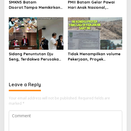
SMKN5 Batam
PMII Batam Gelar Pawai
Disorot:Tampa Memikirkan
Hari Anak Nasional,
Dampak Bahaya
Serahkan Rapor Merah
Lingkungan, Gubernur
untuk Pemko dan DPRD
Kepri, Ansar Ahmad
Kota Batam
Komersilkan Lahan Sekolah
Untuk Pendirian Tower
Sidang Penuntutan Dju
Tidak Menampilkan volume
Seng, Terdakwa Perusakan
Pekerjaan, Proyek
Hutan Lindung di
drainase, Ruas Makam
Pengadilan Negeri Batam
Pahlawan–RS Graha
Tiga Kali di Tunda?
Hermine Batu Aji, Di Sorot
Leave a Reply
Your email address will not be published.
Required fields are
marked
*