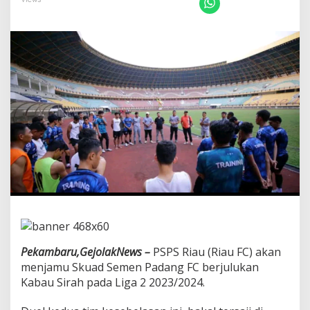
P
S
P
e
k
a
m
b
a
r
u
J
o
n
S
a
r
a
g
i
Pekambaru,GejolakNews –
PSPS Riau (Riau FC) akan
h
menjamu Skuad Semen Padang FC berjulukan
S
e
Kabau Sirah pada Liga 2 2023/2024.
b
u