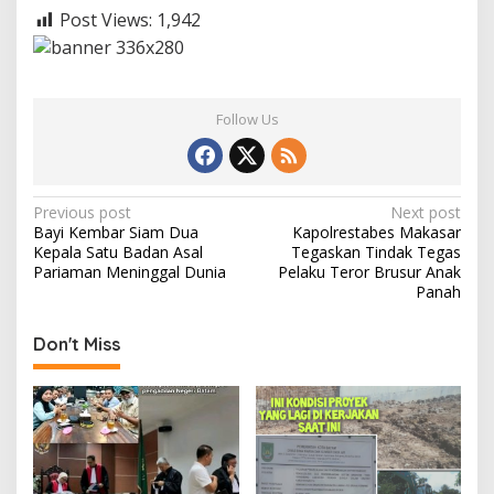
Post Views:
1,942
Follow Us
P
Previous post
Next post
Bayi Kembar Siam Dua
Kapolrestabes Makasar
o
Kepala Satu Badan Asal
Tegaskan Tindak Tegas
s
Pariaman Meninggal Dunia
Pelaku Teror Brusur Anak
Panah
t
n
Don't Miss
a
v
i
g