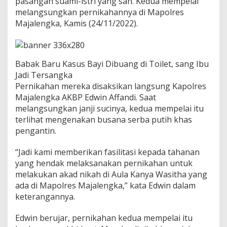
pasangan suami-istri yang sah. Kedua mempelai
o
melangsungkan pernikahannya di Mapolres
i
Majalengka, Kamis (24/11/2022).
l
e
t
P
a
Babak Baru Kasus Bayi Dibuang di Toilet, sang Ibu
b
Jadi Tersangka
r
Pernikahan mereka disaksikan langsung Kapolres
i
k
Majalengka AKBP Edwin Affandi. Saat
,
melangsungkan janji sucinya, kedua mempelai itu
R
terlihat mengenakan busana serba putih khas
e
pengantin.
s
m
i
“Jadi kami memberikan fasilitasi kepada tahanan
d
yang hendak melaksanakan pernikahan untuk
i
melakukan akad nikah di Aula Kanya Wasitha yang
-
ada di Mapolres Majalengka,” kata Edwin dalam
N
i
keterangannya.
k
a
Edwin berujar, pernikahan kedua mempelai itu
h