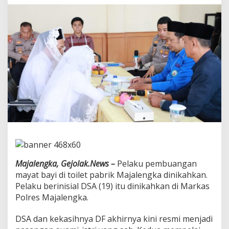
T
e
r
s
a
n
g
k
a
P
e
m
b
u
a
n
g
B
Majalengka, Gejolak.News –
Pelaku pembuangan
a
mayat bayi di toilet pabrik Majalengka dinikahkan.
y
Pelaku berinisial DSA (19) itu dinikahkan di Markas
i
Polres Majalengka.
d
i
-
DSA dan kekasihnya DF akhirnya kini resmi menjadi
T