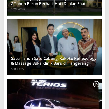
&Tahun Barun Berhati-Hati Dijalan Saat
Melintas di -Titik Rawan Kecelakaan
5698 Views
Satu Tahun Satu Cabang, Kakoto Reflexology
& Massage Buka Klinik Baru di Tangerang
4333 Views