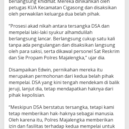
berlangsung khidmat. Mereka dinikahkan oleh
k
petugas KUA Kecamatan Cigasong dan disaksikan
a
n
oleh perwakilan keluarga dua belah pihak.
D
i
“Prosesi akad nikah antara tersangka DSA dan
k
mempelai laki-laki syukur alhamdulilah
a
berlangsung lancar. Berlangsung cukup satu kali
n
t
tanpa ada pengulangan dan disaksikan langsung
o
oleh para saksi, serta dikawal personel Sat Reskrim
r
dan Sie Propam Polres Majalengka,” ujar dia.
P
o
Disampaikan Edwin, pernikahan mereka itu
l
r
merupakan permohonan dari kedua belah pihak
e
mempelai. DSA yang kini tengah mendekam di balik
s
jeruji, lanjut dia, tetap mendapatkan haknya dari
M
pihak kepolisian.
a
r
j
“Meskipun DSA berstatus tersangka, tetapi kami
a
tetap memberikan hak-haknya sebagai manusia.
l
Oleh karena itu, Polres Majalengka memberikan
e
izin dan fasilitas terhadap kedua mempelai untuk
n