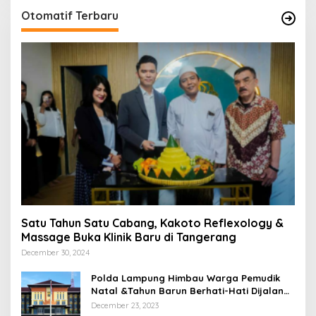
Otomatif Terbaru
Satu Tahun Satu Cabang, Kakoto Reflexology &
Massage Buka Klinik Baru di Tangerang
December 30, 2024
Polda Lampung Himbau Warga Pemudik
Natal &Tahun Barun Berhati-Hati Dijalan
Saat Melintas di -Titik Rawan Kecelakaan
December 23, 2023