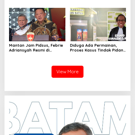
Hmind Tampa Pita Cukai
Luncurkan Lagu Inspiratif
Kembali Marak di Batam
“Teruslah Melangkah”
Mantan Jam Pidsus, Febrie
Diduga Ada Permainan,
Adriansyah Resmi di
Proses Kasus Tindak Pidana
Tetapkan Polisi Sebagai
TTPO, Polsek KKP Polresta
Tersangka
Barelang Akan Dilaporkan
ke Bid Propam Polda Kepri
View More