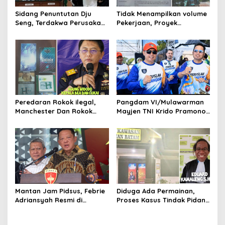
a
t
Sidang Penuntutan Dju
Tidak Menampilkan volume
Seng, Terdakwa Perusakan
Pekerjaan, Proyek
i
Hutan Lindung di
drainase, Ruas Makam
o
Pengadilan Negeri Batam
Pahlawan–RS Graha
Tiga Kali di Tunda?
Hermine Batu Aji, Di Sorot
n
Peredaran Rokok ilegal,
Pangdam VI/Mulawarman
Manchester Dan Rokok
Mayjen TNI Krido Pramono
Hmind Tampa Pita Cukai
Luncurkan Lagu Inspiratif
Kembali Marak di Batam
“Teruslah Melangkah”
Mantan Jam Pidsus, Febrie
Diduga Ada Permainan,
Adriansyah Resmi di
Proses Kasus Tindak Pidana
Tetapkan Polisi Sebagai
TTPO, Polsek KKP Polresta
Tersangka
Barelang Akan Dilaporkan