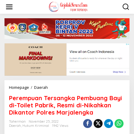
S
k
i
p
t
o
c
o
n
t
e
n
t
Homepage
/
Daerah
P
e
Perempuan Tersangka Pembuang Bayi
r
e
di-Toilet Pabrik, Resmi di-Nikahkan
m
Dikantor Polres Marjalengka
p
u
Taherman
November 25, 2022
a
Daerah
,
Hukum Kriminal
1942 Views
n