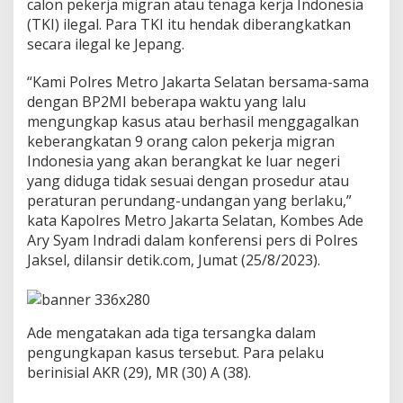
calon pekerja migran atau tenaga kerja Indonesia
O
(TKI) ilegal. Para TKI itu hendak diberangkatkan
r
a
secara ilegal ke Jepang.
n
g
“Kami Polres Metro Jakarta Selatan bersama-sama
T
dengan BP2MI beberapa waktu yang lalu
K
mengungkap kasus atau berhasil menggagalkan
I
i
keberangkatan 9 orang calon pekerja migran
l
Indonesia yang akan berangkat ke luar negeri
e
yang diduga tidak sesuai dengan prosedur atau
g
peraturan perundang-undangan yang berlaku,”
a
l
kata Kapolres Metro Jakarta Selatan, Kombes Ade
T
Ary Syam Indradi dalam konferensi pers di Polres
u
Jaksel, dilansir detik.com, Jumat (25/8/2023).
j
u
a
n
Ade mengatakan ada tiga tersangka dalam
J
e
pengungkapan kasus tersebut. Para pelaku
p
berinisial AKR (29), MR (30) A (38).
a
n