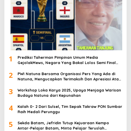
1
Prediksi Taherman Pimpinan Umum Media
GejolakMews, Negara Yang Bakal Lolos Semi Final
Piala Dunia Tahun 2026
2
PWI Natuna Bersama Organisasi Pers Yang Ada di
Natuna, Mengucapkan Terimaksih Dan Apresiasi Atas
Kegiatan Ramah-Tamah silatuhrahim, Polres Natuna
3
dan Insan Pers
Workshop Loka Karya 2025, Upaya Menjaga Warisan
Budaya Natuna dari Kepunahan
4
Kalah 0- 2 Dari Sulsel, Tim Sepak Takraw PON Sumbar
Raih Medali Perunggu
5
Sekda Batam, Jefridin Tutup Kejuaraan Kempo
Antar-Pelajar Batam, Minta Pelajar Teruslah