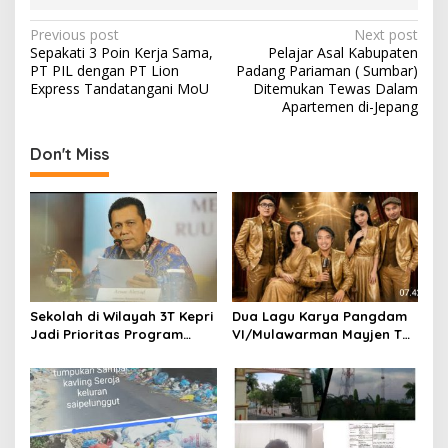
P
Previous post
Next post
Sepakati 3 Poin Kerja Sama,
Pelajar Asal Kabupaten
o
PT PIL dengan PT Lion
Padang Pariaman ( Sumbar)
s
Express Tandatangani MoU
Ditemukan Tewas Dalam
Apartemen di-Jepang
t
n
Don't Miss
a
v
i
g
a
t
Sekolah di Wilayah 3T Kepri
Dua Lagu Karya Pangdam
Jadi Prioritas Program
VI/Mulawarman Mayjen TNI
i
Revitalisasi Nasional Tahun
Krido Pramono Jadi Ikon
o
2026
Singing Competition HUT
Ke-81 RI
n