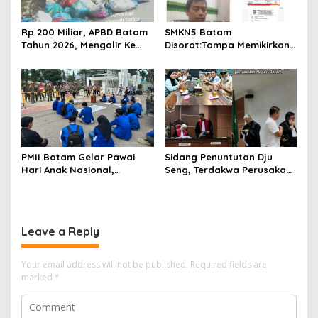
Rp 200 Miliar, APBD Batam
SMKN5 Batam
Tahun 2026, Mengalir Ke
Disorot:Tampa Memikirkan
Dinas Lingkungan Hidup
Dampak Bahaya
Batam, Belum Berhasil
Lingkungan, Gubernur
Bereskan Sampah
Kepri, Ansar Ahmad
Komersilkan Lahan Sekolah
Untuk Pendirian Tower
PMII Batam Gelar Pawai
Sidang Penuntutan Dju
Hari Anak Nasional,
Seng, Terdakwa Perusakan
Serahkan Rapor Merah
Hutan Lindung di
untuk Pemko dan DPRD
Pengadilan Negeri Batam
Kota Batam
Tiga Kali di Tunda?
Leave a Reply
Your email address will not be published.
Required fields are
marked
*