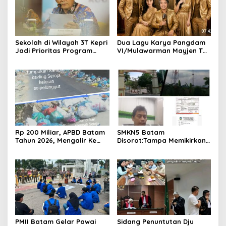
Sekolah di Wilayah 3T Kepri
Dua Lagu Karya Pangdam
Jadi Prioritas Program
VI/Mulawarman Mayjen TNI
Revitalisasi Nasional Tahun
Krido Pramono Jadi Ikon
2026
Singing Competition HUT
Ke-81 RI
Rp 200 Miliar, APBD Batam
SMKN5 Batam
Tahun 2026, Mengalir Ke
Disorot:Tampa Memikirkan
Dinas Lingkungan Hidup
Dampak Bahaya
Batam, Belum Berhasil
Lingkungan, Gubernur
Bereskan Sampah
Kepri, Ansar Ahmad
Komersilkan Lahan Sekolah
Untuk Pendirian Tower
PMII Batam Gelar Pawai
Sidang Penuntutan Dju