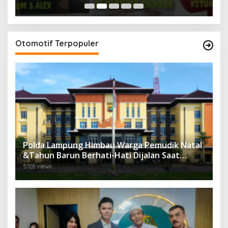
Perasaan Warga
Otomotif Terpopuler
Polda Lampung Himbau Warga Pemudik Natal
&Tahun Barun Berhati-Hati Dijalan Saat
Melintas di -Titik Rawan Kecelakaan
5703 Views