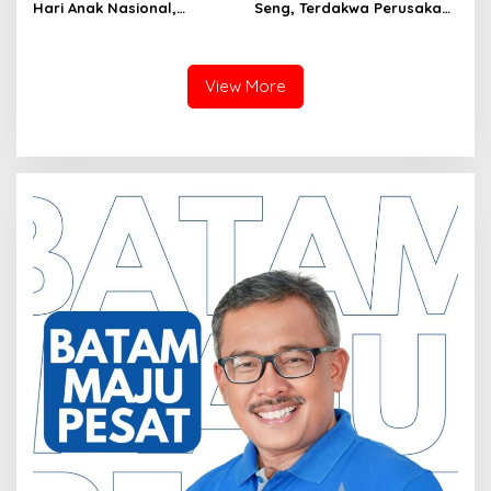
Hari Anak Nasional,
Seng, Terdakwa Perusakan
Serahkan Rapor Merah
Hutan Lindung di
untuk Pemko dan DPRD
Pengadilan Negeri Batam
Kota Batam
Tiga Kali di Tunda?
View More