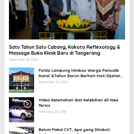
Satu Tahun Satu Cabang, Kakoto Reflexology &
Massage Buka Klinik Baru di Tangerang
December 30, 2024
Polda Lampung Himbau Warga Pemudik
Natal &Tahun Barun Berhati-Hati Dijalan
Saat Melintas di -Titik Rawan Kecelakaan
December 23, 2023
Video Kelemahan dan Kelebihan All New
Terios
February 20, 2018
Belum Pakai CVT, Apa yang Ditakuti