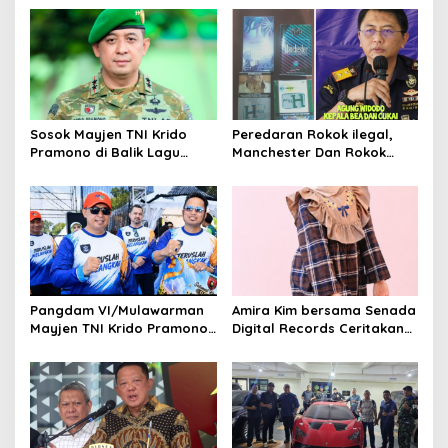
a
v
i
g
a
Sosok Mayjen TNI Krido
Peredaran Rokok ilegal,
t
Pramono di Balik Lagu
Manchester Dan Rokok
Monumental “Teruslah
Hmind Tampa Pita Cukai
i
Melangkah”
Kembali Marak di Batam
o
n
Pangdam VI/Mulawarman
Amira Kim bersama Senada
Mayjen TNI Krido Pramono
Digital Records Ceritakan
Luncurkan Lagu Inspiratif
Nusantara Lewat Nada
“Teruslah Melangkah”