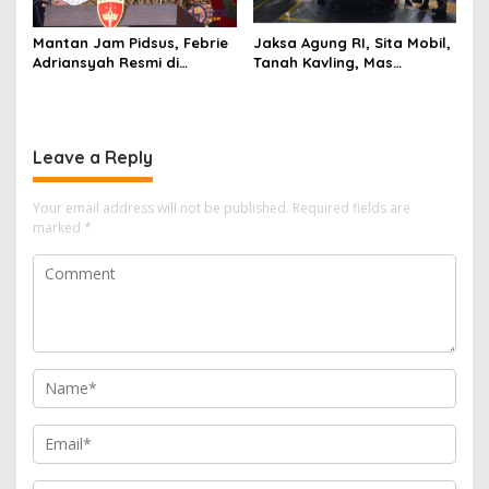
Mantan Jam Pidsus, Febrie
Jaksa Agung RI, Sita Mobil,
Adriansyah Resmi di
Tanah Kavling, Mas
Tetapkan Polisi Sebagai
Batangan Milik SDT, Alias
Tersangka
Aseng Tersangka Izin Usaha
Leave a Reply
Your email address will not be published.
Required fields are
marked
*