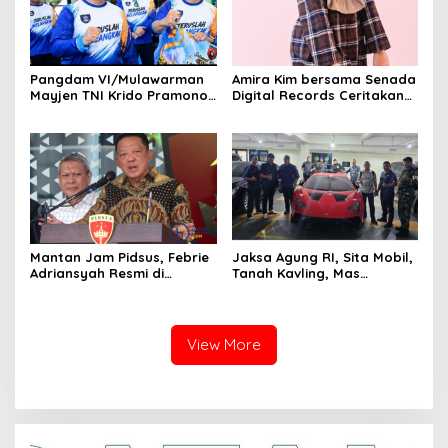
Pangdam VI/Mulawarman
Amira Kim bersama Senada
Mayjen TNI Krido Pramono
Digital Records Ceritakan
Luncurkan Lagu Inspiratif
Nusantara Lewat Nada
“Teruslah Melangkah”
Mantan Jam Pidsus, Febrie
Jaksa Agung RI, Sita Mobil,
Adriansyah Resmi di
Tanah Kavling, Mas
Tetapkan Polisi Sebagai
Batangan Milik SDT, Alias
Tersangka
Aseng Tersangka Izin Usaha
View More