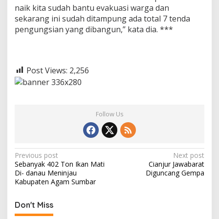
naik kita sudah bantu evakuasi warga dan
sekarang ini sudah ditampung ada total 7 tenda
pengungsian yang dibangun,” kata dia. ***
Post Views:
2,256
Follow Us
P
Previous post
Next post
Sebanyak 402 Ton Ikan Mati
Cianjur Jawabarat
o
Di- danau Meninjau
Diguncang Gempa
s
Kabupaten Agam Sumbar
t
Don't Miss
n