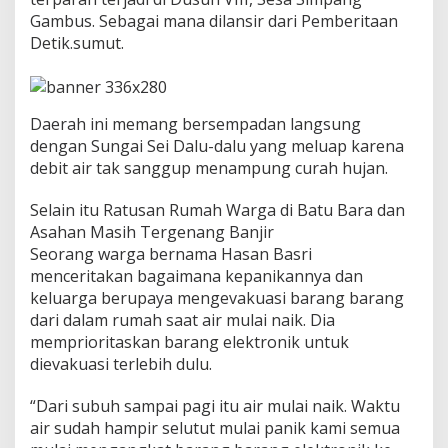
e
Gambus. Sebagai mana dilansir dari Pemberitaan
r
Detik.sumut.
e
n
d
a
m
Daerah ini memang bersempadan langsung
B
dengan Sungai Sei Dalu-dalu yang meluap karena
a
debit air tak sanggup menampung curah hujan.
n
j
i
Selain itu Ratusan Rumah Warga di Batu Bara dan
r
Asahan Masih Tergenang Banjir
Seorang warga bernama Hasan Basri
menceritakan bagaimana kepanikannya dan
keluarga berupaya mengevakuasi barang barang
dari dalam rumah saat air mulai naik. Dia
memprioritaskan barang elektronik untuk
dievakuasi terlebih dulu.
“Dari subuh sampai pagi itu air mulai naik. Waktu
air sudah hampir selutut mulai panik kami semua