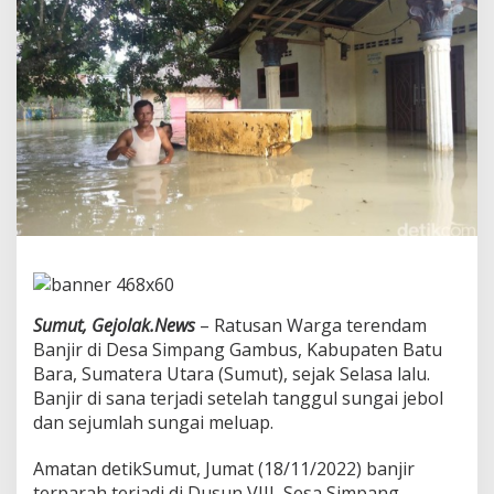
r
g
a
D
e
s
a
S
i
m
p
a
n
g
G
a
Sumut, Gejolak.News
– Ratusan Warga terendam
b
u
Banjir di Desa Simpang Gambus, Kabupaten Batu
s
Bara, Sumatera Utara (Sumut), sejak Selasa lalu.
S
Banjir di sana terjadi setelah tanggul sungai jebol
u
dan sejumlah sungai meluap.
m
u
t
Amatan detikSumut, Jumat (18/11/2022) banjir
T
terparah terjadi di Dusun VIII, Sesa Simpang