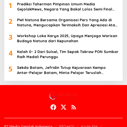
1
Prediksi Taherman Pimpinan Umum Media
GejolakMews, Negara Yang Bakal Lolos Semi Final
Piala Dunia Tahun 2026
2
PWI Natuna Bersama Organisasi Pers Yang Ada di
Natuna, Mengucapkan Terimaksih Dan Apresiasi Atas
Kegiatan Ramah-Tamah silatuhrahim, Polres Natuna
3
dan Insan Pers
Workshop Loka Karya 2025, Upaya Menjaga Warisan
Budaya Natuna dari Kepunahan
4
Kalah 0- 2 Dari Sulsel, Tim Sepak Takraw PON Sumbar
Raih Medali Perunggu
5
Sekda Batam, Jefridin Tutup Kejuaraan Kempo
Antar-Pelajar Batam, Minta Pelajar Teruslah
Berprestasi di Masa Depan
PT Media Gejolak Indonesia
REDAKSI
Kode Etik