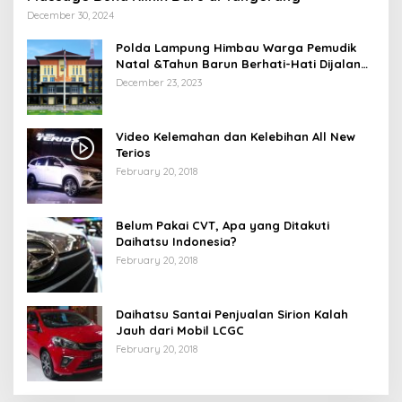
December 30, 2024
Polda Lampung Himbau Warga Pemudik
Natal &Tahun Barun Berhati-Hati Dijalan
Saat Melintas di -Titik Rawan Kecelakaan
December 23, 2023
Video Kelemahan dan Kelebihan All New
Terios
February 20, 2018
Belum Pakai CVT, Apa yang Ditakuti
Daihatsu Indonesia?
February 20, 2018
Daihatsu Santai Penjualan Sirion Kalah
Jauh dari Mobil LCGC
February 20, 2018