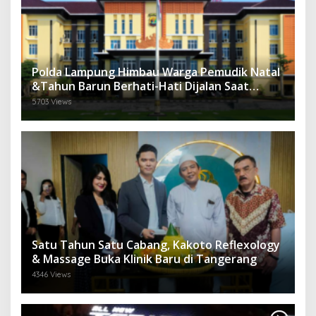
Polda Lampung Himbau Warga Pemudik Natal
&Tahun Barun Berhati-Hati Dijalan Saat
Melintas di -Titik Rawan Kecelakaan
5703 Views
Satu Tahun Satu Cabang, Kakoto Reflexology
& Massage Buka Klinik Baru di Tangerang
4346 Views