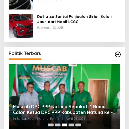
Daihatsu Santai Penjualan Sirion Kalah
Jauh dari Mobil LCGC
February 20, 2018
Politik Terbaru
a
Muscab DPC PPP Natuna Sepakati 1 Nama
B
Calon Ketua DPC PPP Kabupaten Natuna ke -
R
ai
DPP PPP
In Berita, Kepri, Natuna, Politik
|
April 28, 2026
In 