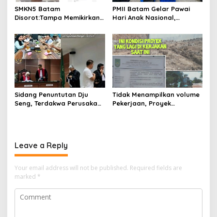
SMKN5 Batam
PMII Batam Gelar Pawai
Disorot:Tampa Memikirkan
Hari Anak Nasional,
Dampak Bahaya
Serahkan Rapor Merah
Lingkungan, Gubernur
untuk Pemko dan DPRD
Kepri, Ansar Ahmad
Kota Batam
Komersilkan Lahan Sekolah
Untuk Pendirian Tower
Sidang Penuntutan Dju
Tidak Menampilkan volume
Seng, Terdakwa Perusakan
Pekerjaan, Proyek
Hutan Lindung di
drainase, Ruas Makam
Pengadilan Negeri Batam
Pahlawan–RS Graha
Tiga Kali di Tunda?
Hermine Batu Aji, Di Sorot
Leave a Reply
Your email address will not be published.
Required fields are
marked
*