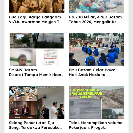
Dua Lagu Karya Pangdam
Rp 200 Miliar, APBD Batam
VI/Mulawarman Mayjen TNI
Tahun 2026, Mengalir Ke
Krido Pramono Jadi Ikon
Dinas Lingkungan Hidup
Singing Competition HUT
Batam, Belum Berhasil
Ke-81 RI
Bereskan Sampah
SMKN5 Batam
PMII Batam Gelar Pawai
Disorot:Tampa Memikirkan
Hari Anak Nasional,
Dampak Bahaya
Serahkan Rapor Merah
Lingkungan, Gubernur
untuk Pemko dan DPRD
Kepri, Ansar Ahmad
Kota Batam
Komersilkan Lahan Sekolah
Untuk Pendirian Tower
Sidang Penuntutan Dju
Tidak Menampilkan volume
Seng, Terdakwa Perusakan
Pekerjaan, Proyek
Hutan Lindung di
drainase, Ruas Makam