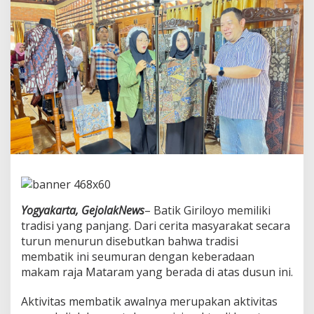
n
Y
o
g
y
a
k
a
r
t
a
K
e
n
a
l
k
Yogyakarta, GejolakNews
– Batik Giriloyo memiliki
a
tradisi yang panjang. Dari cerita masyarakat secara
n
turun menurun disebutkan bahwa tradisi
T
membatik ini seumuran dengan keberadaan
e
k
makam raja Mataram yang berada di atas dusun ini.
n
o
Aktivitas membatik awalnya merupakan aktivitas
l