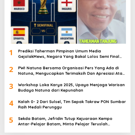
1
Prediksi Taherman Pimpinan Umum Media
GejolakMews, Negara Yang Bakal Lolos Semi Final
Piala Dunia Tahun 2026
2
PWI Natuna Bersama Organisasi Pers Yang Ada di
Natuna, Mengucapkan Terimaksih Dan Apresiasi Atas
Kegiatan Ramah-Tamah silatuhrahim, Polres Natuna
3
dan Insan Pers
Workshop Loka Karya 2025, Upaya Menjaga Warisan
Budaya Natuna dari Kepunahan
4
Kalah 0- 2 Dari Sulsel, Tim Sepak Takraw PON Sumbar
Raih Medali Perunggu
5
Sekda Batam, Jefridin Tutup Kejuaraan Kempo
Antar-Pelajar Batam, Minta Pelajar Teruslah
Berprestasi di Masa Depan