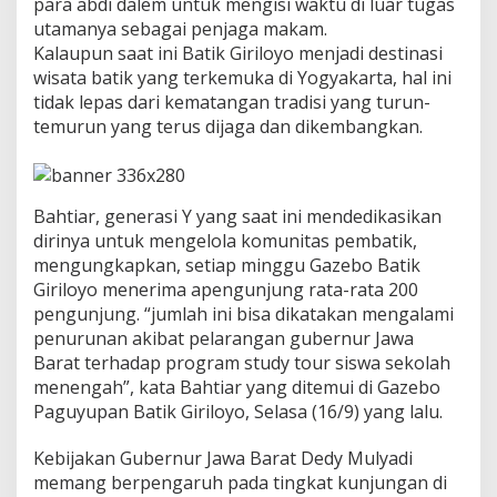
para abdi dalem untuk mengisi waktu di luar tugas
o
utamanya sebagai penjaga makam.
g
i
Kalaupun saat ini Batik Giriloyo menjadi destinasi
A
wisata batik yang terkemuka di Yogyakarta, hal ini
I
tidak lepas dari kematangan tradisi yang turun-
K
temurun yang terus dijaga dan dikembangkan.
e
P
e
m
b
Bahtiar, generasi Y yang saat ini mendedikasikan
a
dirinya untuk mengelola komunitas pembatik,
t
mengungkapkan, setiap minggu Gazebo Batik
i
Giriloyo menerima apengunjung rata-rata 200
k
G
pengunjung. “jumlah ini bisa dikatakan mengalami
i
penurunan akibat pelarangan gubernur Jawa
r
Barat terhadap program study tour siswa sekolah
i
menengah”, kata Bahtiar yang ditemui di Gazebo
l
o
Paguyupan Batik Giriloyo, Selasa (16/9) yang lalu.
y
o
Kebijakan Gubernur Jawa Barat Dedy Mulyadi
memang berpengaruh pada tingkat kunjungan di