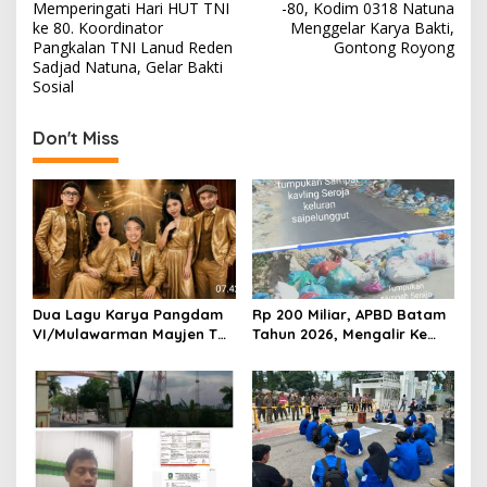
o
Memperingati Hari HUT TNI
-80, Kodim 0318 Natuna
s
ke 80. Koordinator
Menggelar Karya Bakti,
Pangkalan TNI Lanud Reden
Gontong Royong
t
Sadjad Natuna, Gelar Bakti
Sosial
n
a
Don't Miss
v
i
g
a
t
i
Dua Lagu Karya Pangdam
Rp 200 Miliar, APBD Batam
o
VI/Mulawarman Mayjen TNI
Tahun 2026, Mengalir Ke
Krido Pramono Jadi Ikon
Dinas Lingkungan Hidup
n
Singing Competition HUT
Batam, Belum Berhasil
Ke-81 RI
Bereskan Sampah