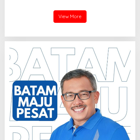
Pengadilan Negeri Batam
Pahlawan–RS Graha
Tiga Kali di Tunda?
Hermine Batu Aji, Di Sorot
View More