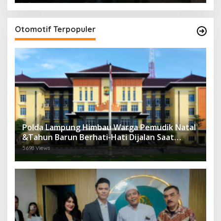
Otomotif Terpopuler
Polda Lampung Himbau Warga Pemudik Natal
&Tahun Barun Berhati-Hati Dijalan Saat
Melintas di -Titik Rawan Kecelakaan
5698 Views