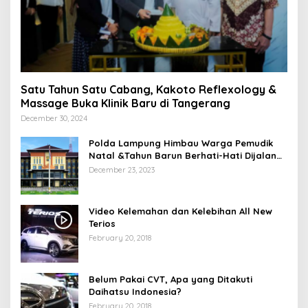
Satu Tahun Satu Cabang, Kakoto Reflexology &
Massage Buka Klinik Baru di Tangerang
December 30, 2024
Polda Lampung Himbau Warga Pemudik
Natal &Tahun Barun Berhati-Hati Dijalan
Saat Melintas di -Titik Rawan Kecelakaan
December 23, 2023
Video Kelemahan dan Kelebihan All New
Terios
February 20, 2018
Belum Pakai CVT, Apa yang Ditakuti
Daihatsu Indonesia?
February 20, 2018