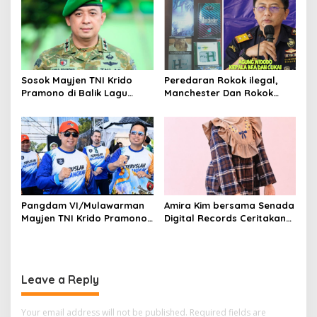
Tiga Kali di Tunda?
Hermine Batu Aji, Di Sorot
n
Sosok Mayjen TNI Krido
Peredaran Rokok ilegal,
Pramono di Balik Lagu
Manchester Dan Rokok
Monumental “Teruslah
Hmind Tampa Pita Cukai
Melangkah”
Kembali Marak di Batam
Pangdam VI/Mulawarman
Amira Kim bersama Senada
Mayjen TNI Krido Pramono
Digital Records Ceritakan
Luncurkan Lagu Inspiratif
Nusantara Lewat Nada
“Teruslah Melangkah”
Leave a Reply
Your email address will not be published.
Required fields are