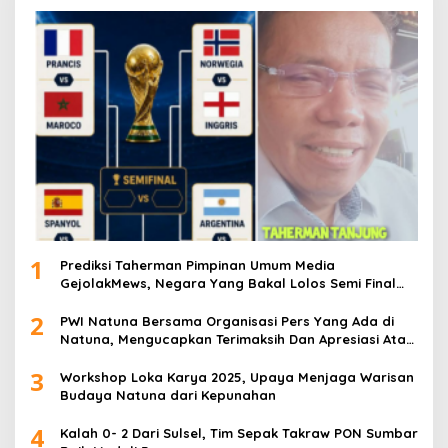
1
Prediksi Taherman Pimpinan Umum Media
GejolakMews, Negara Yang Bakal Lolos Semi Final
Piala Dunia Tahun 2026
2
PWI Natuna Bersama Organisasi Pers Yang Ada di
Natuna, Mengucapkan Terimaksih Dan Apresiasi Atas
Kegiatan Ramah-Tamah silatuhrahim, Polres Natuna
3
dan Insan Pers
Workshop Loka Karya 2025, Upaya Menjaga Warisan
Budaya Natuna dari Kepunahan
4
Kalah 0- 2 Dari Sulsel, Tim Sepak Takraw PON Sumbar