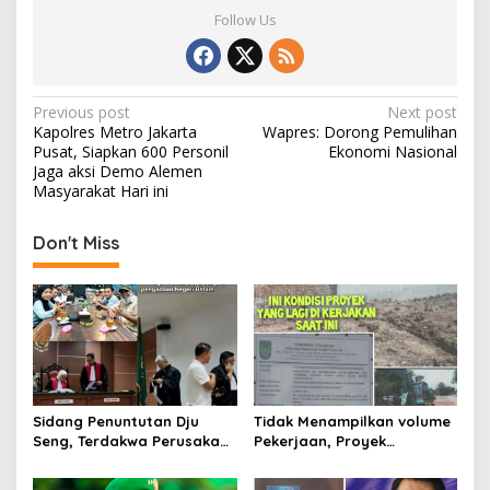
Follow Us
P
Previous post
Next post
Kapolres Metro Jakarta
Wapres: Dorong Pemulihan
o
Pusat, Siapkan 600 Personil
Ekonomi Nasional
s
Jaga aksi Demo Alemen
Masyarakat Hari ini
t
n
Don't Miss
a
v
i
g
a
t
Sidang Penuntutan Dju
Tidak Menampilkan volume
Seng, Terdakwa Perusakan
Pekerjaan, Proyek
i
Hutan Lindung di
drainase, Ruas Makam
o
Pengadilan Negeri Batam
Pahlawan–RS Graha