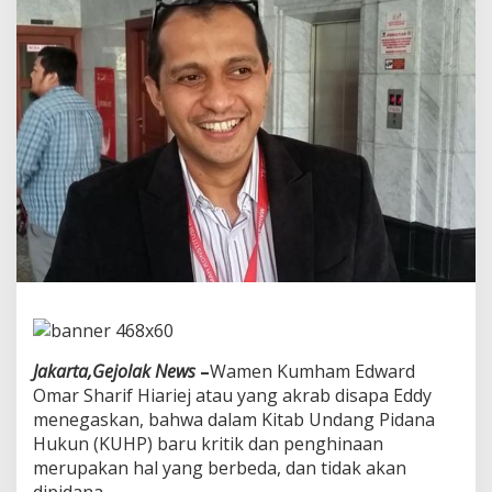
a
m
S
e
b
u
t
"
K
U
H
P
"
K
r
i
t
i
k
Jakarta,Gejolak News
–
Wamen Kumham Edward
T
Omar Sharif Hiariej atau yang akrab disapa Eddy
i
menegaskan, bahwa dalam Kitab Undang Pidana
d
Hukun
(KUHP) baru kritik dan penghinaan
a
k
merupakan hal yang berbeda, dan tidak akan
D
dipidana.