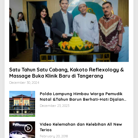
Satu Tahun Satu Cabang, Kakoto Reflexology &
Massage Buka Klinik Baru di Tangerang
December 30, 2024
Polda Lampung Himbau Warga Pemudik
Natal &Tahun Barun Berhati-Hati Dijalan
Saat Melintas di -Titik Rawan Kecelakaan
December 23, 2023
Video Kelemahan dan Kelebihan All New
Terios
February 20, 2018