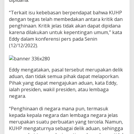
a
p
“Terkait isu kebebasan berpendapat bahwa KUHP
a
dengan tegas telah membedakan antara kritik dan
t
D
penghinaan. Kritik jelas tidak akan dapat dipidana
i
karena dilakukan untuk kepentingan umum,” kata
p
Eddy dalam konferensi pers pada Senin
i
(12/12/2022).
d
a
n
a
Eddy mengatakan, pasal tersebut merupakan delik
aduan, dan tidak semua pihak dapat melaporkan.
Pihak yang dapat mengajukan aduan, kata Eddy,
ialah presiden, wakil presiden, atau lembaga
negara.
“Penghinaan di negara mana pun, termasuk
kepada kepala negara dan lembaga negara jelas
merupakan suatu perbuatan yang tercela. Namun,
KUHP mengaturnya sebagai delik aduan, sehingga