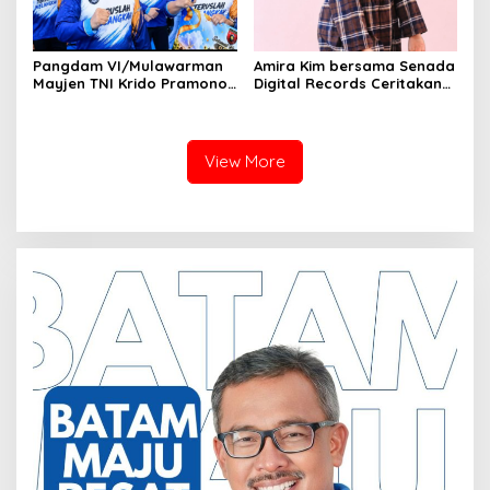
Pangdam VI/Mulawarman
Amira Kim bersama Senada
Mayjen TNI Krido Pramono
Digital Records Ceritakan
Luncurkan Lagu Inspiratif
Nusantara Lewat Nada
“Teruslah Melangkah”
View More