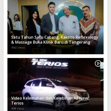
Satu Tahun Satu Cabang, Kakoto Reflexology
& Massage Buka Klinik Baru di Tangerang
4342 Views
Video Kelemahan dan Kelebihan All New
Terios
1898 Views