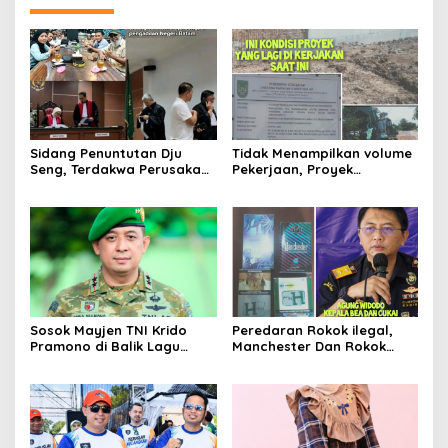
Sidang Penuntutan Dju
Tidak Menampilkan volume
Seng, Terdakwa Perusakan
Pekerjaan, Proyek
Hutan Lindung di
drainase, Ruas Makam
Pengadilan Negeri Batam
Pahlawan–RS Graha
Tiga Kali di Tunda?
Hermine Batu Aji, Di Sorot
Sosok Mayjen TNI Krido
Peredaran Rokok ilegal,
Pramono di Balik Lagu
Manchester Dan Rokok
Monumental “Teruslah
Hmind Tampa Pita Cukai
Melangkah”
Kembali Marak di Batam