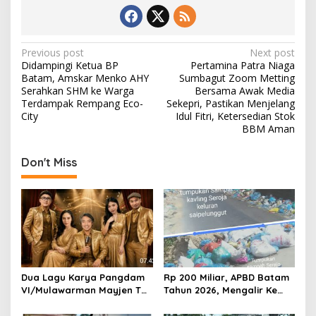
P
Previous post
Next post
Didampingi Ketua BP
Pertamina Patra Niaga
o
Batam, Amskar Menko AHY
Sumbagut Zoom Metting
s
Serahkan SHM ke Warga
Bersama Awak Media
Terdampak Rempang Eco-
Sekepri, Pastikan Menjelang
t
City
Idul Fitri, Ketersedian Stok
BBM Aman
n
a
Don't Miss
v
i
g
a
t
i
Dua Lagu Karya Pangdam
Rp 200 Miliar, APBD Batam
o
VI/Mulawarman Mayjen TNI
Tahun 2026, Mengalir Ke
Krido Pramono Jadi Ikon
Dinas Lingkungan Hidup
n
Singing Competition HUT
Batam, Belum Berhasil