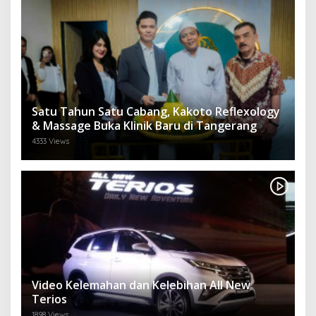
Satu Tahun Satu Cabang, Kakoto Reflexology
& Massage Buka Klinik Baru di Tangerang
4333 Views
Video Kelemahan dan Kelebihan All New
Terios
1898 Views