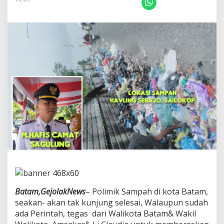
t
C
a
m
a
t
S
a
g
u
l
u
n
g
,
A
b
a
i
k
a
Batam,GejolakNews
– Polimik Sampah di kota Batam,
n
P
seakan- akan tak kunjung selesai, Walaupun sudah
e
ada Perintah, tegas dari Walikota Batam& Wakil
r