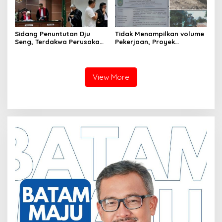
Sidang Penuntutan Dju
Tidak Menampilkan volume
Seng, Terdakwa Perusakan
Pekerjaan, Proyek
Hutan Lindung di
drainase, Ruas Makam
Pengadilan Negeri Batam
Pahlawan–RS Graha
Tiga Kali di Tunda?
Hermine Batu Aji, Di Sorot
View More