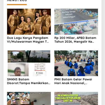
Dua Lagu Karya Pangdam
Rp 200 Miliar, APBD Batam
VI/Mulawarman Mayjen TNI
Tahun 2026, Mengalir Ke
Krido Pramono Jadi Ikon
Dinas Lingkungan Hidup
Singing Competition HUT
Batam, Belum Berhasil
Ke-81 RI
Bereskan Sampah
SMKN5 Batam
PMII Batam Gelar Pawai
Disorot:Tampa Memikirkan
Hari Anak Nasional,
Dampak Bahaya
Serahkan Rapor Merah
Lingkungan, Gubernur
untuk Pemko dan DPRD
Kepri, Ansar Ahmad
Kota Batam
Komersilkan Lahan Sekolah
Untuk Pendirian Tower