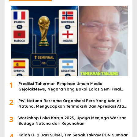
1
Prediksi Taherman Pimpinan Umum Media
GejolakMews, Negara Yang Bakal Lolos Semi Final
Piala Dunia Tahun 2026
2
PWI Natuna Bersama Organisasi Pers Yang Ada di
Natuna, Mengucapkan Terimaksih Dan Apresiasi Atas
Kegiatan Ramah-Tamah silatuhrahim, Polres Natuna
3
dan Insan Pers
Workshop Loka Karya 2025, Upaya Menjaga Warisan
Budaya Natuna dari Kepunahan
4
Kalah 0- 2 Dari Sulsel, Tim Sepak Takraw PON Sumbar