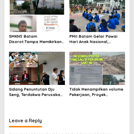
Ke-81 RI
Bereskan Sampah
SMKN5 Batam
PMII Batam Gelar Pawai
Disorot:Tampa Memikirkan
Hari Anak Nasional,
Dampak Bahaya
Serahkan Rapor Merah
Lingkungan, Gubernur
untuk Pemko dan DPRD
Kepri, Ansar Ahmad
Kota Batam
Komersilkan Lahan Sekolah
Untuk Pendirian Tower
Sidang Penuntutan Dju
Tidak Menampilkan volume
Seng, Terdakwa Perusakan
Pekerjaan, Proyek
Hutan Lindung di
drainase, Ruas Makam
Pengadilan Negeri Batam
Pahlawan–RS Graha
Tiga Kali di Tunda?
Hermine Batu Aji, Di Sorot
Leave a Reply