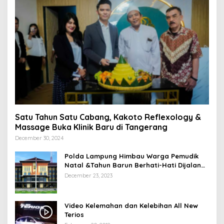
Satu Tahun Satu Cabang, Kakoto Reflexology &
Massage Buka Klinik Baru di Tangerang
December 30, 2024
Polda Lampung Himbau Warga Pemudik
Natal &Tahun Barun Berhati-Hati Dijalan
Saat Melintas di -Titik Rawan Kecelakaan
December 23, 2023
Video Kelemahan dan Kelebihan All New
Terios