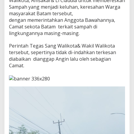
Walikota, Amsakar& Li Claudia untuk membereskan
i
Sampah yang menjadi keluhan, keresahan Warga
n
masyarakat Batam tersebut,
t
a
dengan memerintahkan Anggota Bawahannya,
h
Camat sekota Batam terkait sampah di
W
lingkungannya masing-masing.
a
l
Perintah Tegas Sang Walikota& Wakil Walikota
i
k
tersebut, sepertinya tidak di-indahkan terkesan
o
diabaikan dianggap Angin lalu oleh sebagian
t
Camat.
a
B
a
t
a
m
,
T
e
r
k
a
i