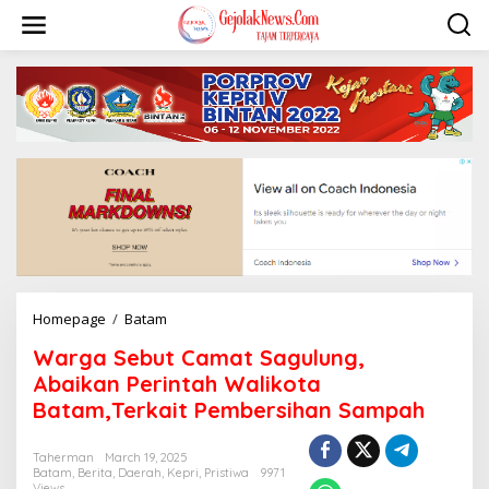
S
k
i
p
t
o
c
o
n
t
e
n
t
Homepage
/
Batam
W
a
Warga Sebut Camat Sagulung,
r
g
Abaikan Perintah Walikota
a
Batam,Terkait Pembersihan Sampah
S
e
b
Taherman
March 19, 2025
Batam
,
Berita
,
Daerah
,
Kepri
,
Pristiwa
9971
u
Views