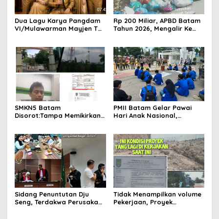
Dua Lagu Karya Pangdam
Rp 200 Miliar, APBD Batam
VI/Mulawarman Mayjen TNI
Tahun 2026, Mengalir Ke
Krido Pramono Jadi Ikon
Dinas Lingkungan Hidup
Singing Competition HUT
Batam, Belum Berhasil
Ke-81 RI
Bereskan Sampah
SMKN5 Batam
PMII Batam Gelar Pawai
Disorot:Tampa Memikirkan
Hari Anak Nasional,
Dampak Bahaya
Serahkan Rapor Merah
Lingkungan, Gubernur
untuk Pemko dan DPRD
Kepri, Ansar Ahmad
Kota Batam
Komersilkan Lahan Sekolah
Untuk Pendirian Tower
Sidang Penuntutan Dju
Tidak Menampilkan volume
Seng, Terdakwa Perusakan
Pekerjaan, Proyek
Hutan Lindung di
drainase, Ruas Makam
Pengadilan Negeri Batam
Pahlawan–RS Graha