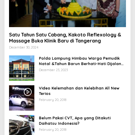
Satu Tahun Satu Cabang, Kakoto Reflexology &
Massage Buka Klinik Baru di Tangerang
December 30, 2024
Polda Lampung Himbau Warga Pemudik
Natal &Tahun Barun Berhati-Hati Dijalan
Saat Melintas di -Titik Rawan Kecelakaan
December 23, 2023
Video Kelemahan dan Kelebihan All New
Terios
February 20, 2018
Belum Pakai CVT, Apa yang Ditakuti
Daihatsu Indonesia?
February 20, 2018