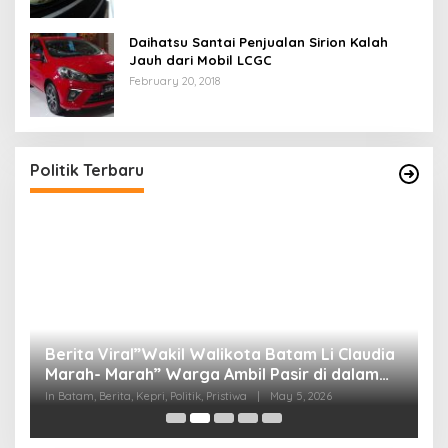
Daihatsu Santai Penjualan Sirion Kalah
Jauh dari Mobil LCGC
February 20, 2018
Politik Terbaru
Berita Viral”Wakil Walikota Batam Li Claudia
M
Marah- Marah” Warga Ambil Pasir di dalam
C
Parit, Dinilai Rusak Harkat Martabat dan Lukai
D
In Batam, Berita, Kepri, Politik, Pristiwa
|
May 5, 2026
In 
Perasaan Warga