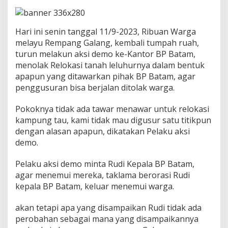
o
k
a
Hari ini senin tanggal 11/9-2023, Ribuan Warga
s
i
melayu Rempang Galang, kembali tumpah ruah,
T
turun melakun aksi demo ke-Kantor BP Batam,
e
menolak Relokasi tanah leluhurnya dalam bentuk
r
apapun yang ditawarkan pihak BP Batam, agar
u
penggusuran bisa berjalan ditolak warga.
s
B
e
Pokoknya tidak ada tawar menawar untuk relokasi
r
kampung tau, kami tidak mau digusur satu titikpun
l
dengan alasan apapun, dikatakan Pelaku aksi
a
demo.
n
j
u
Pelaku aksi demo minta Rudi Kepala BP Batam,
t
agar menemui mereka, taklama berorasi Rudi
kepala BP Batam, keluar menemui warga.
akan tetapi apa yang disampaikan Rudi tidak ada
perobahan sebagai mana yang disampaikannya