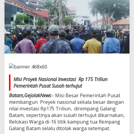
a
r
g
a
R
e
m
p
a
n
g
G
a
l
a
Misi Proyek Nasional Investasi Rp 175 Triliun
n
Pemerintah Pusat Susah terhujut
g
T
Batam,GejolakNews
– Misi Besar Pemerintah Pusat
o
membangun Preyek nasional sekala besar dengan
l
nilai investasi Rp175 Triliun, dirempang Galang
a
Batam, sepertinya akan susah terhujut dikarnakan,
k
R
Relokasi Warga di-16 titik kampung tua Rempang
e
Galang Batam selalu ditolak warga setempat.
l