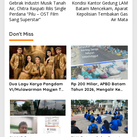
Gebrak Industri Musik Tanah
Kondisi Kantor Gedung LAM
o
Air, Chitra Raspati Rilis Single
Batam Mencekam, Aparat
s
Perdana “Pilu – OST Film
Kepolisian Tembakan Gas
Sang Superstar”
Air Mata
t
n
Don't Miss
a
v
i
g
a
t
Dua Lagu Karya Pangdam
Rp 200 Miliar, APBD Batam
VI/Mulawarman Mayjen TNI
Tahun 2026, Mengalir Ke
i
Krido Pramono Jadi Ikon
Dinas Lingkungan Hidup
o
Singing Competition HUT
Batam, Belum Berhasil
Ke-81 RI
Bereskan Sampah
n