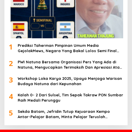
1
Prediksi Taherman Pimpinan Umum Media
GejolakMews, Negara Yang Bakal Lolos Semi Final
Piala Dunia Tahun 2026
2
PWI Natuna Bersama Organisasi Pers Yang Ada di
Natuna, Mengucapkan Terimaksih Dan Apresiasi Atas
Kegiatan Ramah-Tamah silatuhrahim, Polres Natuna
3
dan Insan Pers
Workshop Loka Karya 2025, Upaya Menjaga Warisan
Budaya Natuna dari Kepunahan
4
Kalah 0- 2 Dari Sulsel, Tim Sepak Takraw PON Sumbar
Raih Medali Perunggu
5
Sekda Batam, Jefridin Tutup Kejuaraan Kempo
Antar-Pelajar Batam, Minta Pelajar Teruslah
Berprestasi di Masa Depan