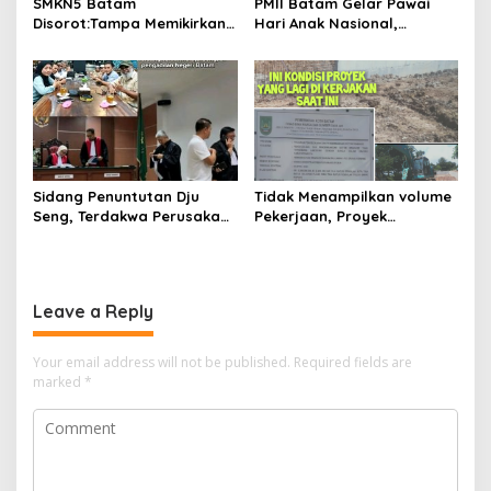
SMKN5 Batam
PMII Batam Gelar Pawai
Disorot:Tampa Memikirkan
Hari Anak Nasional,
Dampak Bahaya
Serahkan Rapor Merah
Lingkungan, Gubernur
untuk Pemko dan DPRD
Kepri, Ansar Ahmad
Kota Batam
Komersilkan Lahan Sekolah
Untuk Pendirian Tower
Sidang Penuntutan Dju
Tidak Menampilkan volume
Seng, Terdakwa Perusakan
Pekerjaan, Proyek
Hutan Lindung di
drainase, Ruas Makam
Pengadilan Negeri Batam
Pahlawan–RS Graha
Tiga Kali di Tunda?
Hermine Batu Aji, Di Sorot
Leave a Reply
Your email address will not be published.
Required fields are
marked
*