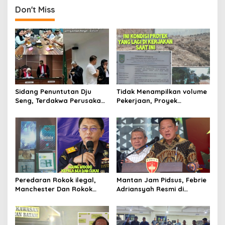
Don't Miss
a
v
i
g
a
t
Sidang Penuntutan Dju
Tidak Menampilkan volume
i
Seng, Terdakwa Perusakan
Pekerjaan, Proyek
o
Hutan Lindung di
drainase, Ruas Makam
Pengadilan Negeri Batam
Pahlawan–RS Graha
n
Tiga Kali di Tunda?
Hermine Batu Aji, Di Sorot
Peredaran Rokok ilegal,
Mantan Jam Pidsus, Febrie
Manchester Dan Rokok
Adriansyah Resmi di
Hmind Tampa Pita Cukai
Tetapkan Polisi Sebagai
Kembali Marak di Batam
Tersangka