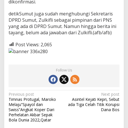
dikonfirmasi.
detikSumut juga sudah menghubungi Sekretaris
DPRD Sumut, Zulkifli sebagai pimpinan dari PNS
yang ada di DPRD Sumut. Namun hingga berita ini
tayang, belum ada jawaban dari Zulkifli.(afb/afb)
Post Views:
2,065
Follow Us
P
Previous post
Next post
Timnas Protugal, Maroko
Asintel Kejati Kepri, Sebut
o
Melaju”Spayol dan
ada Tiga Celah Titik Korupsi
s
Swiss”Angkat Koper Dari
Dana Bos
Perhelatan Akbar Sepak
t
Bola Dunia 2022,Qatar
n