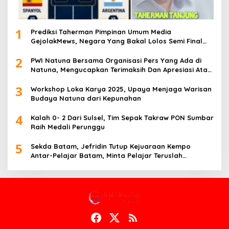
1
Prediksi Taherman Pimpinan Umum Media
GejolakMews, Negara Yang Bakal Lolos Semi Final
Piala Dunia Tahun 2026
2
PWI Natuna Bersama Organisasi Pers Yang Ada di
Natuna, Mengucapkan Terimaksih Dan Apresiasi Atas
Kegiatan Ramah-Tamah silatuhrahim, Polres Natuna
3
dan Insan Pers
Workshop Loka Karya 2025, Upaya Menjaga Warisan
Budaya Natuna dari Kepunahan
4
Kalah 0- 2 Dari Sulsel, Tim Sepak Takraw PON Sumbar
Raih Medali Perunggu
5
Sekda Batam, Jefridin Tutup Kejuaraan Kempo
Antar-Pelajar Batam, Minta Pelajar Teruslah
Berprestasi di Masa Depan