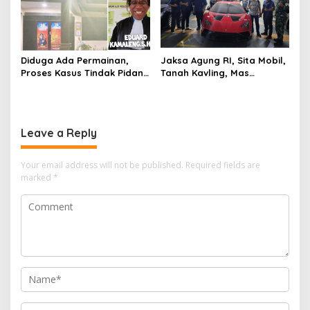
Diduga Ada Permainan,
Jaksa Agung RI, Sita Mobil,
Proses Kasus Tindak Pidana
Tanah Kavling, Mas
TTPO, Polsek KKP Polresta
Batangan Milik SDT, Alias
Barelang Akan Dilaporkan
Aseng Tersangka Izin Usaha
ke Bid Propam Polda Kepri
Leave a Reply
Your email address will not be published.
Required fields are
marked
*