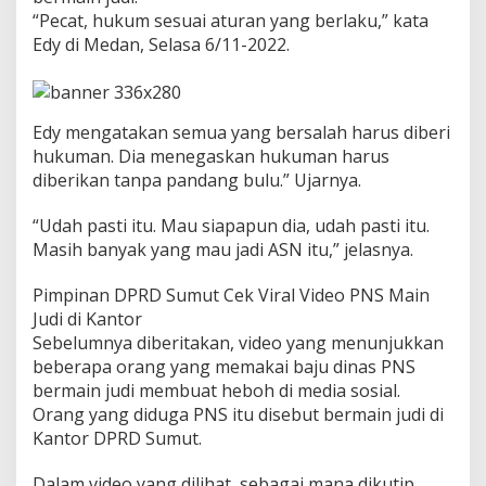
N
“Pecat, hukum sesuai aturan yang berlaku,” kata
P
Edy di Medan, Selasa 6/11-2022.
e
m
a
i
n
Edy mengatakan semua yang bersalah harus diberi
J
hukuman. Dia menegaskan hukuman harus
u
diberikan tanpa pandang bulu.” Ujarnya.
d
i
“Udah pasti itu. Mau siapapun dia, udah pasti itu.
D
i
Masih banyak yang mau jadi ASN itu,” jelasnya.
p
e
Pimpinan DPRD Sumut Cek Viral Video PNS Main
c
Judi di Kantor
a
Sebelumnya diberitakan, video yang menunjukkan
t
beberapa orang yang memakai baju dinas PNS
bermain judi membuat heboh di media sosial.
Orang yang diduga PNS itu disebut bermain judi di
Kantor DPRD Sumut.
Dalam video yang dilihat, sebagai mana dikutip