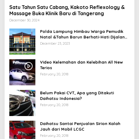
Satu Tahun Satu Cabang, Kakoto Reflexology &
Massage Buka Klinik Baru di Tangerang
December 30, 2024
Polda Lampung Himbau Warga Pemudik
Natal &Tahun Barun Berhati-Hati Dijalan
Saat Melintas di -Titik Rawan Kecelakaan
December 23, 2023
Video Kelemahan dan Kelebihan All New
Terios
February 20, 2018
Belum Pakai CVT, Apa yang Ditakuti
Daihatsu Indonesia?
February 20, 2018
Daihatsu Santai Penjualan Sirion Kalah
Jauh dari Mobil LCGC
February 20, 2018