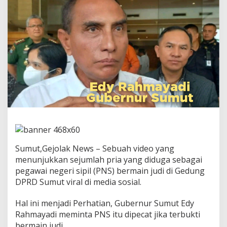
a
d
i
"
G
u
b
e
r
n
u
r
S
u
m
u
Sumut,Gejolak News – Sebuah video yang
t
"
menunjukkan sejumlah pria yang diduga sebagai
M
pegawai negeri sipil (PNS) bermain judi di Gedung
i
DPRD Sumut viral di media sosial.
n
t
Hal ini menjadi Perhatian, Gubernur Sumut Edy
a
A
Rahmayadi meminta PNS itu dipecat jika terbukti
S
bermain judi.