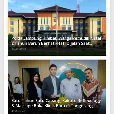
Polda Lampung Himbau Warga Pemudik Natal
&Tahun Barun Berhati-Hati Dijalan Saat
Melintas di -Titik Rawan Kecelakaan
5698 Views
Satu Tahun Satu Cabang, Kakoto Reflexology
& Massage Buka Klinik Baru di Tangerang
4333 Views