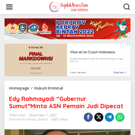
S
k
i
p
t
o
c
o
n
t
e
n
t
Homepage
/
Hukum Kriminal
E
d
Edy Rahmayadi “Gubernur
y
R
Sumut”Minta ASN Pemain Judi Dipecat
a
h
Taherman
December 7, 2022
Hukum Kriminal
,
Sumut
2065 Views
m
a
y