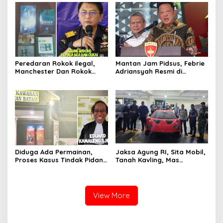
Tiga Kali di Tunda?
Hermine Batu Aji, Di Sorot
Peredaran Rokok ilegal,
Mantan Jam Pidsus, Febrie
Manchester Dan Rokok
Adriansyah Resmi di
Hmind Tampa Pita Cukai
Tetapkan Polisi Sebagai
Kembali Marak di Batam
Tersangka
Diduga Ada Permainan,
Jaksa Agung RI, Sita Mobil,
Proses Kasus Tindak Pidana
Tanah Kavling, Mas
TTPO, Polsek KKP Polresta
Batangan Milik SDT, Alias
Barelang Akan Dilaporkan
Aseng Tersangka Izin Usaha
ke Bid Propam Polda Kepri
View More