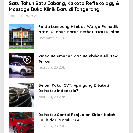
Satu Tahun Satu Cabang, Kakoto Reflexology &
Massage Buka Klinik Baru di Tangerang
December 30, 2024
Polda Lampung Himbau Warga Pemudik
Natal &Tahun Barun Berhati-Hati Dijalan
Saat Melintas di -Titik Rawan Kecelakaan
December 23, 2023
Video Kelemahan dan Kelebihan All New
Terios
February 20, 2018
Belum Pakai CVT, Apa yang Ditakuti
Daihatsu Indonesia?
February 20, 2018
Daihatsu Santai Penjualan Sirion Kalah
Jauh dari Mobil LCGC
February 20, 2018