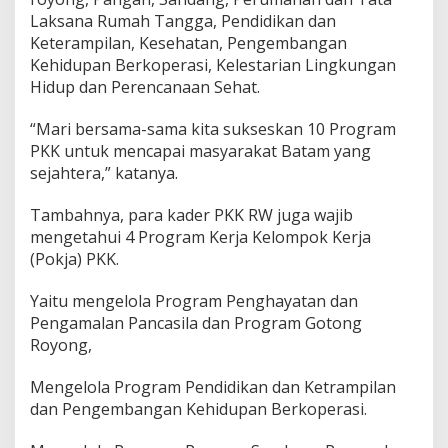
V
Laksana Rumah Tangga, Pendidikan dan
i
Keterampilan, Kesehatan, Pengembangan
s
Kehidupan Berkoperasi, Kelestarian Lingkungan
i
B
Hidup dan Perencanaan Sehat.
a
t
“Mari bersama-sama kita sukseskan 10 Program
a
PKK untuk mencapai masyarakat Batam yang
m
sejahtera,” katanya.
T
e
r
Tambahnya, para kader PKK RW juga wajib
w
mengetahui 4 Program Kerja Kelompok Kerja
u
(Pokja) PKK.
j
u
d
Yaitu mengelola Program Penghayatan dan
Pengamalan Pancasila dan Program Gotong
Royong,
Mengelola Program Pendidikan dan Ketrampilan
dan Pengembangan Kehidupan Berkoperasi.