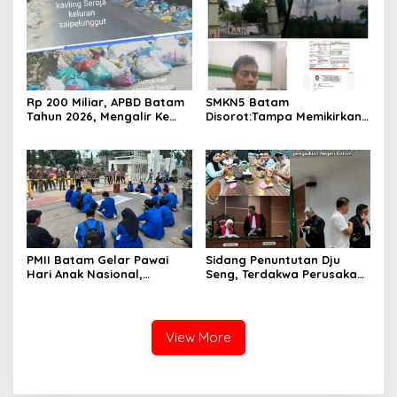
Ke-81 RI
Rp 200 Miliar, APBD Batam
SMKN5 Batam
Tahun 2026, Mengalir Ke
Disorot:Tampa Memikirkan
Dinas Lingkungan Hidup
Dampak Bahaya
Batam, Belum Berhasil
Lingkungan, Gubernur
Bereskan Sampah
Kepri, Ansar Ahmad
Komersilkan Lahan Sekolah
Untuk Pendirian Tower
PMII Batam Gelar Pawai
Sidang Penuntutan Dju
Hari Anak Nasional,
Seng, Terdakwa Perusakan
Serahkan Rapor Merah
Hutan Lindung di
untuk Pemko dan DPRD
Pengadilan Negeri Batam
Kota Batam
Tiga Kali di Tunda?
View More