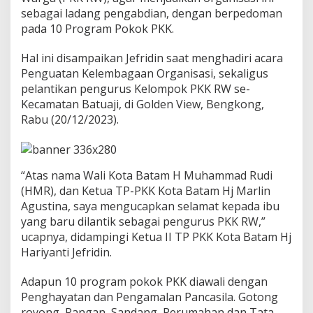
p
sebagai ladang pengabdian, dengan berpedoman
a
pada 10 Program Pokok PKK.
t
P
r
Hal ini disampaikan Jefridin saat menghadiri acara
o
Penguatan Kelembagaan Organisasi, sekaligus
g
pelantikan pengurus Kelompok PKK RW se-
r
Kecamatan Batuaji, di Golden View, Bengkong,
a
Rabu (20/12/2023).
m
K
e
r
j
“Atas nama Wali Kota Batam H Muhammad Rudi
a
(HMR), dan Ketua TP-PKK Kota Batam Hj Marlin
P
Agustina, saya mengucapkan selamat kepada ibu
o
k
yang baru dilantik sebagai pengurus PKK RW,”
j
ucapnya, didampingi Ketua II TP PKK Kota Batam Hj
a
Hariyanti Jefridin.
,
A
Adapun 10 program pokok PKK diawali dengan
g
a
Penghayatan dan Pengamalan Pancasila. Gotong
r
royong, Pangan, Sandang, Perumahan dan Tata