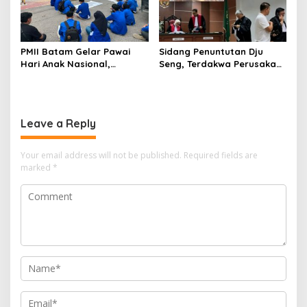
Untuk Pendirian Tower
PMII Batam Gelar Pawai
Sidang Penuntutan Dju
Hari Anak Nasional,
Seng, Terdakwa Perusakan
Serahkan Rapor Merah
Hutan Lindung di
untuk Pemko dan DPRD
Pengadilan Negeri Batam
Kota Batam
Tiga Kali di Tunda?
Leave a Reply
Your email address will not be published.
Required fields are
marked
*