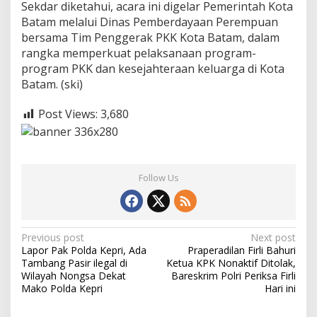
Sekdar diketahui, acara ini digelar Pemerintah Kota
Batam melalui Dinas Pemberdayaan Perempuan
bersama Tim Penggerak PKK Kota Batam, dalam
rangka memperkuat pelaksanaan program-
program PKK dan kesejahteraan keluarga di Kota
Batam. (ski)
Post Views:
3,680
Follow Us
P
Previous post
Next post
Lapor Pak Polda Kepri, Ada
Praperadilan Firli Bahuri
o
Tambang Pasir ilegal di
Ketua KPK Nonaktif Ditolak,
s
Wilayah Nongsa Dekat
Bareskrim Polri Periksa Firli
Mako Polda Kepri
Hari ini
t