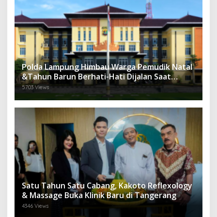
Polda Lampung Himbau Warga Pemudik Natal
&Tahun Barun Berhati-Hati Dijalan Saat
Melintas di -Titik Rawan Kecelakaan
5703 Views
Satu Tahun Satu Cabang, Kakoto Reflexology
& Massage Buka Klinik Baru di Tangerang
4346 Views