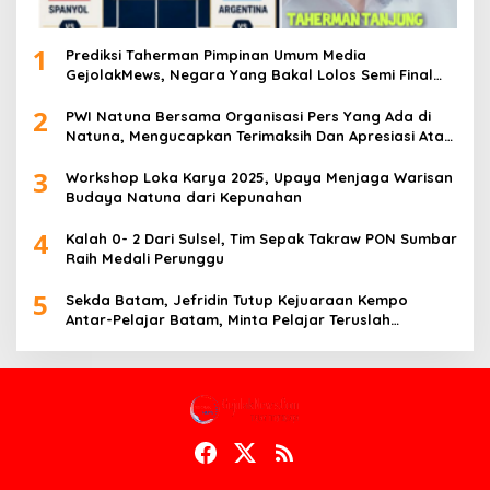
1
Prediksi Taherman Pimpinan Umum Media
GejolakMews, Negara Yang Bakal Lolos Semi Final
Piala Dunia Tahun 2026
2
PWI Natuna Bersama Organisasi Pers Yang Ada di
Natuna, Mengucapkan Terimaksih Dan Apresiasi Atas
Kegiatan Ramah-Tamah silatuhrahim, Polres Natuna
3
dan Insan Pers
Workshop Loka Karya 2025, Upaya Menjaga Warisan
Budaya Natuna dari Kepunahan
4
Kalah 0- 2 Dari Sulsel, Tim Sepak Takraw PON Sumbar
Raih Medali Perunggu
5
Sekda Batam, Jefridin Tutup Kejuaraan Kempo
Antar-Pelajar Batam, Minta Pelajar Teruslah
Berprestasi di Masa Depan