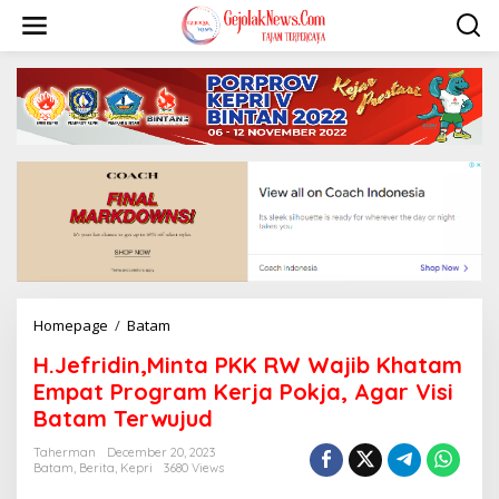
S
k
i
p
t
o
c
o
n
t
e
n
t
Homepage
/
Batam
H
.
H.Jefridin,Minta PKK RW Wajib Khatam
J
e
Empat Program Kerja Pokja, Agar Visi
f
Batam Terwujud
r
i
Taherman
December 20, 2023
d
Batam
,
Berita
,
Kepri
3680 Views
i