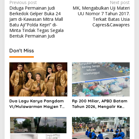
P
Previous post
Next post
Diduga Permainan Judi
MK, Mengabulkan Uji Materi
o
Berkedok Gelper Buka 24
UU Nomor 7 Tahun 2017.
s
Jam di-Kawasan Mitra Mall
Terkait Batas Usia
Batu Aji”Polda Kepri” di-
Capres&Cawapres
t
Minta Tindak Tegas Segala
Bentuk Permainan Judi
n
a
Don't Miss
v
i
g
a
t
i
Dua Lagu Karya Pangdam
Rp 200 Miliar, APBD Batam
o
VI/Mulawarman Mayjen TNI
Tahun 2026, Mengalir Ke
Krido Pramono Jadi Ikon
Dinas Lingkungan Hidup
n
Singing Competition HUT
Batam, Belum Berhasil
Ke-81 RI
Bereskan Sampah