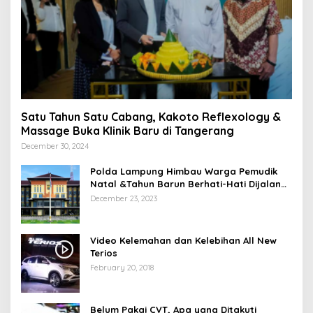
Satu Tahun Satu Cabang, Kakoto Reflexology &
Massage Buka Klinik Baru di Tangerang
December 30, 2024
Polda Lampung Himbau Warga Pemudik
Natal &Tahun Barun Berhati-Hati Dijalan
Saat Melintas di -Titik Rawan Kecelakaan
December 23, 2023
Video Kelemahan dan Kelebihan All New
Terios
February 20, 2018
Belum Pakai CVT, Apa yang Ditakuti