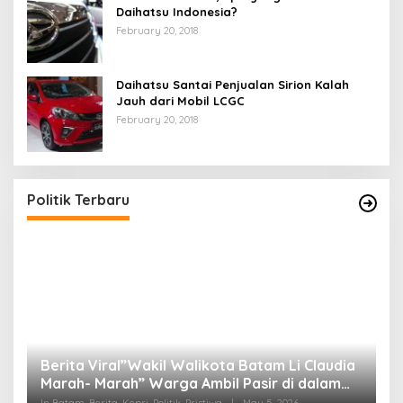
Daihatsu Indonesia?
February 20, 2018
Daihatsu Santai Penjualan Sirion Kalah
Jauh dari Mobil LCGC
February 20, 2018
Politik Terbaru
Berita Viral”Wakil Walikota Batam Li Claudia
M
Marah- Marah” Warga Ambil Pasir di dalam
C
Parit, Dinilai Rusak Harkat Martabat dan Lukai
D
In Batam, Berita, Kepri, Politik, Pristiwa
|
May 5, 2026
In 