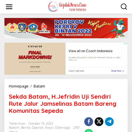
S
k
i
p
t
o
c
o
n
t
e
n
t
Homepage
/
Batam
S
e
Sekda Batam, H.Jefridin Uji Sendiri
k
d
Rute Jalur Jamselinas Batam Bareng
a
Komunitas Sepeda
B
a
t
Taherman
October 15, 2023
Batam
,
Berita
,
Daerah
,
Kepri
,
Olahraga
2907
a
Views