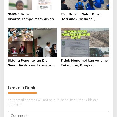
SMKN5 Batam
PMII Batam Gelar Pawai
Disorot:Tampa Memikirkan
Hari Anak Nasional,
Dampak Bahaya
Serahkan Rapor Merah
Lingkungan, Gubernur
untuk Pemko dan DPRD
Kepri, Ansar Ahmad
Kota Batam
Komersilkan Lahan Sekolah
Untuk Pendirian Tower
Sidang Penuntutan Dju
Tidak Menampilkan volume
Seng, Terdakwa Perusakan
Pekerjaan, Proyek
Hutan Lindung di
drainase, Ruas Makam
Pengadilan Negeri Batam
Pahlawan–RS Graha
Tiga Kali di Tunda?
Hermine Batu Aji, Di Sorot
Leave a Reply
Your email address will not be published.
Required fields are
marked
*