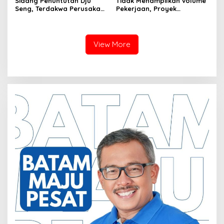
Sidang Penuntutan Dju
Tidak Menampilkan volume
Seng, Terdakwa Perusakan
Pekerjaan, Proyek
Hutan Lindung di
drainase, Ruas Makam
Pengadilan Negeri Batam
Pahlawan–RS Graha
Tiga Kali di Tunda?
Hermine Batu Aji, Di Sorot
View More