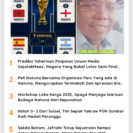
1
Prediksi Taherman Pimpinan Umum Media
GejolakMews, Negara Yang Bakal Lolos Semi Final
Piala Dunia Tahun 2026
2
PWI Natuna Bersama Organisasi Pers Yang Ada di
Natuna, Mengucapkan Terimaksih Dan Apresiasi Atas
Kegiatan Ramah-Tamah silatuhrahim, Polres Natuna
3
dan Insan Pers
Workshop Loka Karya 2025, Upaya Menjaga Warisan
Budaya Natuna dari Kepunahan
4
Kalah 0- 2 Dari Sulsel, Tim Sepak Takraw PON Sumbar
Raih Medali Perunggu
5
Sekda Batam, Jefridin Tutup Kejuaraan Kempo
Antar-Pelajar Batam, Minta Pelajar Teruslah