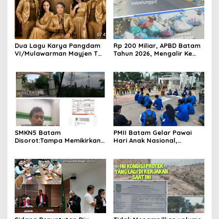
Dua Lagu Karya Pangdam
Rp 200 Miliar, APBD Batam
VI/Mulawarman Mayjen TNI
Tahun 2026, Mengalir Ke
Krido Pramono Jadi Ikon
Dinas Lingkungan Hidup
Singing Competition HUT
Batam, Belum Berhasil
Ke-81 RI
Bereskan Sampah
SMKN5 Batam
PMII Batam Gelar Pawai
Disorot:Tampa Memikirkan
Hari Anak Nasional,
Dampak Bahaya
Serahkan Rapor Merah
Lingkungan, Gubernur
untuk Pemko dan DPRD
Kepri, Ansar Ahmad
Kota Batam
Komersilkan Lahan Sekolah
Untuk Pendirian Tower