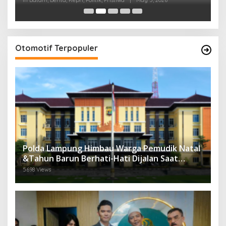
Perasaan Warga
Otomotif Terpopuler
Polda Lampung Himbau Warga Pemudik Natal
&Tahun Barun Berhati-Hati Dijalan Saat
Melintas di -Titik Rawan Kecelakaan
5698 Views