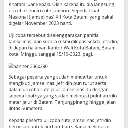
e
Khatam luar kepala. Oleh karena itu dia langsung
J
uji coba sendiri rute Jambore Sepeda Lipat
a
Nasional (Jamselinas) XII Kota Batam, yang bakal
l
digelar November 2023 nanti.
u
r
J
Uji coba tersebut diselenggarakan panitia
a
Jamselinas, dan secara resmi dilepas Sekda Jefridin,
m
di depan halaman Kantor Wali Kota Batam, Batam
s
kota, Minggu tanggal 15/10-3023, pagi.
e
l
i
n
a
Sebagai peserta yang sudah mendaftar untuk
s
mengikuti Jamselinas, Jefridin pun turut serta
B
dalam uji coba rute jalur Jamselinas itu dengan
a
t
sepeda lipatnya yang sudah melintasi puluhan kilo
a
meter jalur di Batam, Tanjungpinang hingga jalan
m
lintas Sumetera.
B
a
Kepada peserta uji coba rute Jamselinas Jefridin
r
e
berpesan untuk berhati-hati selama melintas di