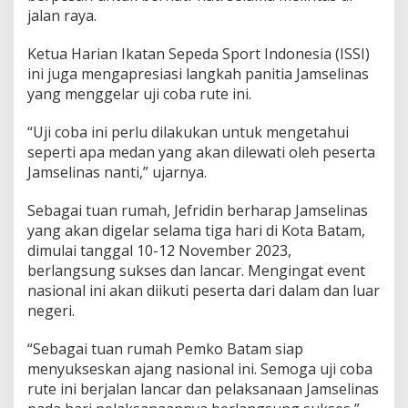
n
jalan raya.
g
K
Ketua Harian Ikatan Sepeda Sport Indonesia (ISSI)
o
ini juga mengapresiasi langkah panitia Jamselinas
m
u
yang menggelar uji coba rute ini.
n
i
“Uji coba ini perlu dilakukan untuk mengetahui
t
seperti apa medan yang akan dilewati oleh peserta
a
Jamselinas nanti,” ujarnya.
s
S
e
Sebagai tuan rumah, Jefridin berharap Jamselinas
p
yang akan digelar selama tiga hari di Kota Batam,
e
dimulai tanggal 10-12 November 2023,
d
berlangsung sukses dan lancar. Mengingat event
a
nasional ini akan diikuti peserta dari dalam dan luar
negeri.
“Sebagai tuan rumah Pemko Batam siap
menyukseskan ajang nasional ini. Semoga uji coba
rute ini berjalan lancar dan pelaksanaan Jamselinas